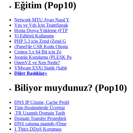
Eğitim (Pop10)
Network MTU Ayarı Nasıl Y
Vps ve Vds İçin TeamSpeak
Hosta Dosya Yükleme (FTP
Vi Editörü Kullanımı
PHP 5.3 için Zend (Zend G
cPanel'de CSR Kodu Oluştu
Centos 5.x 64 Bit için Ze
Joomla Kurulumu (PLESK Pa
OpenVZ ve Xen Nedir?
VMware ESXi Statik (Sabit
Diğer Başlıklar»
Biliyor muydunuz? (Pop10)
DNS IP Çözme, Cache Probl
Tüm Hostinglerde Ücretsiz
.TR Uzantılı Domain Tarih
Domain Transfer Prosedürü
DNS çalışma mantığı (Örne
1 Tbit/s DDoS Koruması