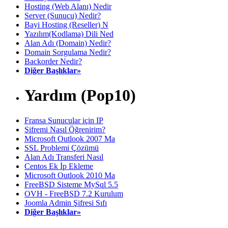
Hosting (Web Alanı) Nedir
Server (Sunucu) Nedir?
Bayi Hosting (Reseller) N
Yazılım(Kodlama) Dili Ned
Alan Adı (Domain) Nedir?
Domain Sorgulama Nedir?
Backorder Nedir?
Diğer Başlıklar»
Yardım (Pop10)
Fransa Sunucular için IP
Şifremi Nasıl Öğrenirim?
Microsoft Outlook 2007 Ma
SSL Problemi Çözümü
Alan Adı Transferi Nasıl
Centos Ek İp Ekleme
Microsoft Outlook 2010 Ma
FreeBSD Sisteme MySql 5.5
OVH - FreeBSD 7.2 Kurulum
Joomla Admin Şifresi Sıfı
Diğer Başlıklar»