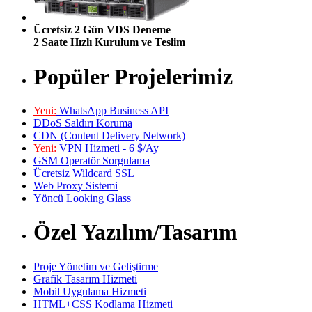
Ücretsiz 2 Gün VDS Deneme
2 Saate Hızlı Kurulum ve Teslim
Popüler Projelerimiz
Yeni:
WhatsApp Business API
DDoS Saldırı Koruma
CDN (Content Delivery Network)
Yeni:
VPN Hizmeti - 6 $/Ay
GSM Operatör Sorgulama
Ücretsiz Wildcard SSL
Web Proxy Sistemi
Yöncü Looking Glass
Özel Yazılım/Tasarım
Proje Yönetim ve Geliştirme
Grafik Tasarım Hizmeti
Mobil Uygulama Hizmeti
HTML+CSS Kodlama Hizmeti