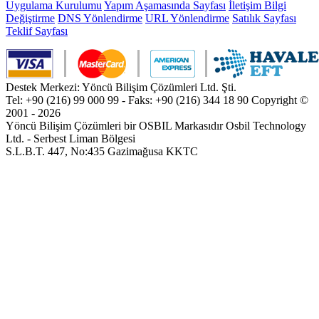
Uygulama Kurulumu
Yapım Aşamasında Sayfası
İletişim Bilgi
Değiştirme
DNS Yönlendirme
URL Yönlendirme
Satılık Sayfası
Teklif Sayfası
Destek Merkezi: Yöncü Bilişim Çözümleri Ltd. Şti.
Tel: +90 (216) 99 000 99 - Faks: +90 (216) 344 18 90
Copyright ©
2001 - 2026
Yöncü Bilişim Çözümleri bir OSBIL Markasıdır
Osbil Technology
Ltd. - Serbest Liman Bölgesi
S.L.B.T. 447, No:435 Gazimağusa KKTC