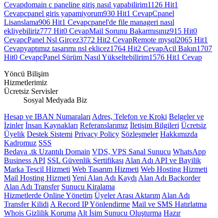
Cevap
domain c paneline giriş nasıl yapabilirim
1126 Hit
1
Cevap
cpanel giris yapamiyorum
930 Hit
1 Cevap
Cpanel
Lisanslama
906 Hit
1 Cevap
cpanel'de file manageri nasıl
ekliyebiliriz
777 Hit
0 Cevap
Mail Sorunu Bakarmısınız
915 Hit
0
Cevap
cPanel Nsl Gircez
3772 Hit
2 Cevap
Remote mysql
2065 Hit
1
Cevap
yaptımız tasarımı nsl eklicez
1764 Hit
2 Cevap
Acil Bakın
1707
Hit
0 Cevap
cPanel Sürüm Nasıl Yükseltebilirim
1576 Hit
1 Cevap
Yöncü Bilişim
Hizmetlerimiz
Ücretsiz Servisler
Sosyal Medyada Biz
Hesap ve IBAN Numaraları
Adres, Telefon ve Kroki
Belgeler ve
İzinler
İnsan Kaynakları
Referanslarımız
İletişim Bilgileri
Ücretsiz
Üyelik
Destek Sistemi
Privacy Policy
Sözleşmeler
Hakkımızda
Kadromuz
SSS
Bedava .tk Uzantılı Domain
VDS, VPS Sanal Sunucu
WhatsApp
Business API
SSL Güvenlik Sertifikası
Alan Adı API ve Bayilik
Marka Tescil Hizmeti
Web Tasarım Hizmeti
Web Hosting Hizmeti
Mail Hosting Hizmeti
Yeni Alan Adı Kaydı
Alan Adı Backorder
Alan Adı Transfer
Sunucu Kiralama
Hizmetlerde Online Yönetim
Üyeler Arası Aktarım
Alan Adı
Transfer Kilidi
A Record IP Yönlendirme
Mail ve SMS Hatırlatma
Whois Gizlilik Koruma
Alt İsim Sunucu Oluşturma
Hazır