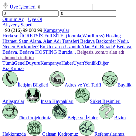
Üye İşlemleri
Oturum Aç
-
Üye Ol
Alışveriş Sepeti
+90 (216) 99 000 99
Kampanyalar
Herkese ÜCRETSİZ Full SİTE. (Joomla,WordPress)
Hosting
Hizmeti Satın Alana, Alan Adı Transferi Bedava
Backorder Nedir,
Neden Backorder?
En Ucuz .co Uzantılı Alan Adı Burada!
Bedava,
Bedava, Bedava HOSTİNG Burada...
Belgesiz .com.tr alan adı
alımında indirim
Tümü
Genel
Duyuru
Kampanya
Haber
Uyarı
Yenilik
Diğer
Biz Kimiz?
İletişim Bilgileri
Adres ve Yol Tarifi
Bayilik,
Anlaşmalar
İnsan Kaynakları
Şirket Resimleri
Tüm Projelerimiz
Belge ve İzinler
Bizim
Hakkımızda
Çalışan Kadromuz
Referanslarımız