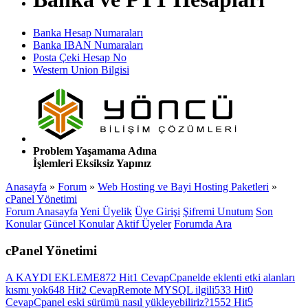
Banka Hesap Numaraları
Banka IBAN Numaraları
Posta Çeki Hesap No
Western Union Bilgisi
Problem Yaşamama Adına
İşlemleri Eksiksiz Yapınız
Anasayfa
»
Forum
»
Web Hosting ve Bayi Hosting Paketleri
»
cPanel Yönetimi
Forum Anasayfa
Yeni Üyelik
Üye Girişi
Şifremi Unutum
Son
Konular
Güncel Konular
Aktif Üyeler
Forumda Ara
cPanel Yönetimi
A KAYDI EKLEME
872 Hit
1 Cevap
Cpanelde eklenti etki alanları
kısmı yok
648 Hit
2 Cevap
Remote MYSQL ilgili
533 Hit
0
Cevap
Cpanel eski sürümü nasıl yükleyebiliriz?
1552 Hit
5