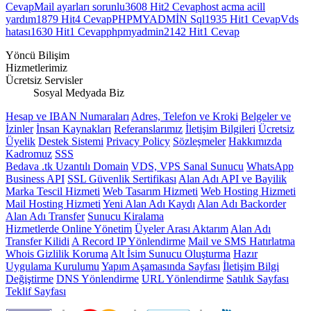
Cevap
Mail ayarları sorunlu
3608 Hit
2 Cevap
host acma acill
yardım
1879 Hit
4 Cevap
PHPMYADMİN Sql
1935 Hit
1 Cevap
Vds
hatası
1630 Hit
1 Cevap
phpmyadmin
2142 Hit
1 Cevap
Yöncü Bilişim
Hizmetlerimiz
Ücretsiz Servisler
Sosyal Medyada Biz
Hesap ve IBAN Numaraları
Adres, Telefon ve Kroki
Belgeler ve
İzinler
İnsan Kaynakları
Referanslarımız
İletişim Bilgileri
Ücretsiz
Üyelik
Destek Sistemi
Privacy Policy
Sözleşmeler
Hakkımızda
Kadromuz
SSS
Bedava .tk Uzantılı Domain
VDS, VPS Sanal Sunucu
WhatsApp
Business API
SSL Güvenlik Sertifikası
Alan Adı API ve Bayilik
Marka Tescil Hizmeti
Web Tasarım Hizmeti
Web Hosting Hizmeti
Mail Hosting Hizmeti
Yeni Alan Adı Kaydı
Alan Adı Backorder
Alan Adı Transfer
Sunucu Kiralama
Hizmetlerde Online Yönetim
Üyeler Arası Aktarım
Alan Adı
Transfer Kilidi
A Record IP Yönlendirme
Mail ve SMS Hatırlatma
Whois Gizlilik Koruma
Alt İsim Sunucu Oluşturma
Hazır
Uygulama Kurulumu
Yapım Aşamasında Sayfası
İletişim Bilgi
Değiştirme
DNS Yönlendirme
URL Yönlendirme
Satılık Sayfası
Teklif Sayfası