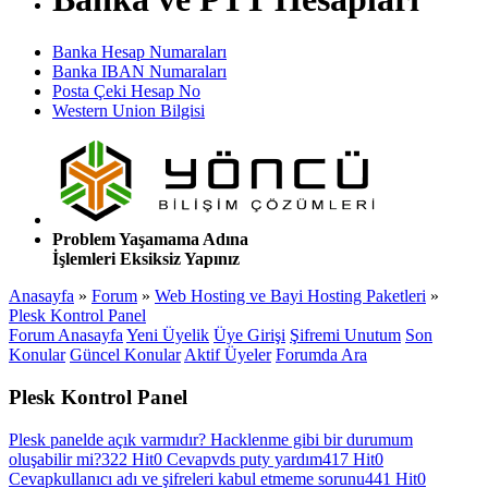
Banka Hesap Numaraları
Banka IBAN Numaraları
Posta Çeki Hesap No
Western Union Bilgisi
Problem Yaşamama Adına
İşlemleri Eksiksiz Yapınız
Anasayfa
»
Forum
»
Web Hosting ve Bayi Hosting Paketleri
»
Plesk Kontrol Panel
Forum Anasayfa
Yeni Üyelik
Üye Girişi
Şifremi Unutum
Son
Konular
Güncel Konular
Aktif Üyeler
Forumda Ara
Plesk Kontrol Panel
Plesk panelde açık varmıdır? Hacklenme gibi bir durumum
oluşabilir mi?
322 Hit
0 Cevap
vds puty yardım
417 Hit
0
Cevap
kullanıcı adı ve şifreleri kabul etmeme sorunu
441 Hit
0