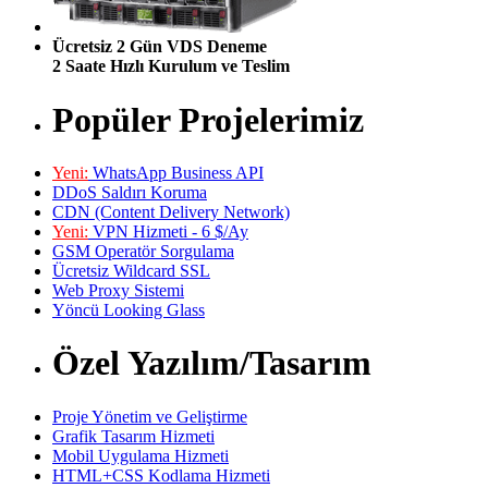
Ücretsiz 2 Gün VDS Deneme
2 Saate Hızlı Kurulum ve Teslim
Popüler Projelerimiz
Yeni:
WhatsApp Business API
DDoS Saldırı Koruma
CDN (Content Delivery Network)
Yeni:
VPN Hizmeti - 6 $/Ay
GSM Operatör Sorgulama
Ücretsiz Wildcard SSL
Web Proxy Sistemi
Yöncü Looking Glass
Özel Yazılım/Tasarım
Proje Yönetim ve Geliştirme
Grafik Tasarım Hizmeti
Mobil Uygulama Hizmeti
HTML+CSS Kodlama Hizmeti