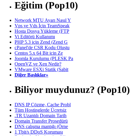
Eğitim (Pop10)
Network MTU Ayarı Nasıl Y
Vps ve Vds İçin TeamSpeak
Hosta Dosya Yükleme (FTP
Vi Editörü Kullanımı
PHP 5.3 için Zend (Zend G
cPanel'de CSR Kodu Oluştu
Centos 5.x 64 Bit için Ze
Joomla Kurulumu (PLESK Pa
OpenVZ ve Xen Nedir?
VMware ESXi Statik (Sabit
Diğer Başlıklar»
Biliyor muydunuz? (Pop10)
DNS IP Çözme, Cache Probl
Tüm Hostinglerde Ücretsiz
.TR Uzantılı Domain Tarih
Domain Transfer Prosedürü
DNS çalışma mantığı (Örne
1 Tbit/s DDoS Koruması