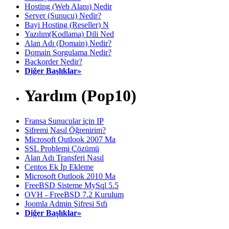
Hosting (Web Alanı) Nedir
Server (Sunucu) Nedir?
Bayi Hosting (Reseller) N
Yazılım(Kodlama) Dili Ned
Alan Adı (Domain) Nedir?
Domain Sorgulama Nedir?
Backorder Nedir?
Diğer Başlıklar»
Yardım (Pop10)
Fransa Sunucular için IP
Şifremi Nasıl Öğrenirim?
Microsoft Outlook 2007 Ma
SSL Problemi Çözümü
Alan Adı Transferi Nasıl
Centos Ek İp Ekleme
Microsoft Outlook 2010 Ma
FreeBSD Sisteme MySql 5.5
OVH - FreeBSD 7.2 Kurulum
Joomla Admin Şifresi Sıfı
Diğer Başlıklar»