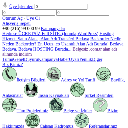
Üye İşlemleri
Oturum Aç
-
Üye Ol
Alışveriş Sepeti
+90 (216) 99 000 99
Kampanyalar
Herkese ÜCRETSİZ Full SİTE. (Joomla,WordPress)
Hosting
Hizmeti Satın Alana, Alan Adı Transferi Bedava
Backorder Nedir,
Neden Backorder?
En Ucuz .co Uzantılı Alan Adı Burada!
Bedava,
Bedava, Bedava HOSTİNG Burada...
Belgesiz .com.tr alan adı
alımında indirim
Tümü
Genel
Duyuru
Kampanya
Haber
Uyarı
Yenilik
Diğer
Biz Kimiz?
İletişim Bilgileri
Adres ve Yol Tarifi
Bayilik,
Anlaşmalar
İnsan Kaynakları
Şirket Resimleri
Tüm Projelerimiz
Belge ve İzinler
Bizim
Hakkımızda
Çalışan Kadromuz
Referanslarımız