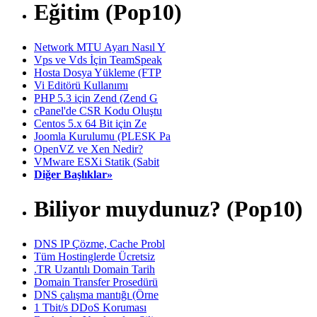
Eğitim (Pop10)
Network MTU Ayarı Nasıl Y
Vps ve Vds İçin TeamSpeak
Hosta Dosya Yükleme (FTP
Vi Editörü Kullanımı
PHP 5.3 için Zend (Zend G
cPanel'de CSR Kodu Oluştu
Centos 5.x 64 Bit için Ze
Joomla Kurulumu (PLESK Pa
OpenVZ ve Xen Nedir?
VMware ESXi Statik (Sabit
Diğer Başlıklar»
Biliyor muydunuz? (Pop10)
DNS IP Çözme, Cache Probl
Tüm Hostinglerde Ücretsiz
.TR Uzantılı Domain Tarih
Domain Transfer Prosedürü
DNS çalışma mantığı (Örne
1 Tbit/s DDoS Koruması