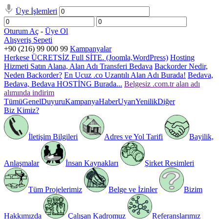
Üye İşlemleri
Oturum Aç
-
Üye Ol
Alışveriş Sepeti
+90 (216) 99 000 99
Kampanyalar
Herkese ÜCRETSİZ Full SİTE. (Joomla,WordPress)
Hosting
Hizmeti Satın Alana, Alan Adı Transferi Bedava
Backorder Nedir,
Neden Backorder?
En Ucuz .co Uzantılı Alan Adı Burada!
Bedava,
Bedava, Bedava HOSTİNG Burada...
Belgesiz .com.tr alan adı
alımında indirim
Tümü
Genel
Duyuru
Kampanya
Haber
Uyarı
Yenilik
Diğer
Biz Kimiz?
İletişim Bilgileri
Adres ve Yol Tarifi
Bayilik,
Anlaşmalar
İnsan Kaynakları
Şirket Resimleri
Tüm Projelerimiz
Belge ve İzinler
Bizim
Hakkımızda
Çalışan Kadromuz
Referanslarımız