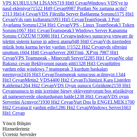
VPS KURULUM LİSANS
719 Hit
0 Cevap
Windows VDS'ye ip
nasıl ekleniyor?
1522 Hit
9 Cevap
9987 Portları Ne zamana açılır?
2313 Hit
14 Cevap
VDS Filezilla Server Bağlanma Sorunu
1175 Hit
1
Cevap
Vds ram kullanımı
1093 Hit
5 Cevap
TeamSpeak 3 Port
Ayarlama Sorunu
1234 Hit
1 Cevap
VPS - Linux TeamSpeak3 Token
Sorunu
1067 Hit
1 Cevap
Teamspeak3 Windows Server Kapanma
Sorunu ÇÖZÜM !!
3086 Hit
1 Cevap
windows sunucuya vmware ile
işletim sistemi kurup ip adresi atama
948 Hit
0 Cevap
Vds üzerinden
müzik botu kurma beyler yardım 1!
1522 Hit
2 Cevap
vds şifresini
unuttum.
1604 Hit
0 Cevap
Server 2003'mü, XP'mi ?
987 Hit
1
Cevap
VPS Teamspeak - Minecraft Server!
2285 Hit
1 Cevap
Ne olur
Bakınız cevap Bekliyorum param gitti
1328 Hit
3 Cevap
lütfen
yardım edın windows 7 teamspeak 3 kurdum başkaları
gıremıyor
2416 Hit
3 Cevap
Teamspeak sunucusu açılmıyor.
1344
Hit
3 Cevap
Metin2 VDS
4400 Hit
2 Cevap
Ts3ünüzü Kara Listeden
Kaldırma
1264 Hit
2 Cevap
VDS Oyun sunucu Gözükme
2159 Hit
1
Cevap
sunucu ip min içerisine birşey ekleyemiyorum bos gözüküyor
alt nameserverde olusturdugum halde
1238 Hit
1 Cevap
VDS oyun
Serverini Açmıyor?
1930 Hit
2 Cevap
Yurt Dışı İp ENGELMEK
1700
Hit
2 Cevap
acil yardım edin
1286 Hit
2 Cevap
Windows Server
1663
Hit
1 Cevap
Yöncü Bilişim
Hizmetlerimiz
Ücretsiz Servisler