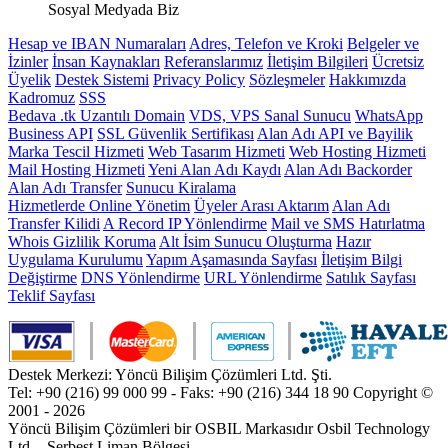
Sosyal Medyada Biz
Hesap ve IBAN Numaraları
Adres, Telefon ve Kroki
Belgeler ve
İzinler
İnsan Kaynakları
Referanslarımız
İletişim Bilgileri
Ücretsiz
Üyelik
Destek Sistemi
Privacy Policy
Sözleşmeler
Hakkımızda
Kadromuz
SSS
Bedava .tk Uzantılı Domain
VDS, VPS Sanal Sunucu
WhatsApp
Business API
SSL Güvenlik Sertifikası
Alan Adı API ve Bayilik
Marka Tescil Hizmeti
Web Tasarım Hizmeti
Web Hosting Hizmeti
Mail Hosting Hizmeti
Yeni Alan Adı Kaydı
Alan Adı Backorder
Alan Adı Transfer
Sunucu Kiralama
Hizmetlerde Online Yönetim
Üyeler Arası Aktarım
Alan Adı
Transfer Kilidi
A Record IP Yönlendirme
Mail ve SMS Hatırlatma
Whois Gizlilik Koruma
Alt İsim Sunucu Oluşturma
Hazır
Uygulama Kurulumu
Yapım Aşamasında Sayfası
İletişim Bilgi
Değiştirme
DNS Yönlendirme
URL Yönlendirme
Satılık Sayfası
Teklif Sayfası
Destek Merkezi: Yöncü Bilişim Çözümleri Ltd. Şti.
Tel: +90 (216) 99 000 99 - Faks: +90 (216) 344 18 90
Copyright ©
2001 - 2026
Yöncü Bilişim Çözümleri bir OSBIL Markasıdır
Osbil Technology
Ltd. - Serbest Liman Bölgesi