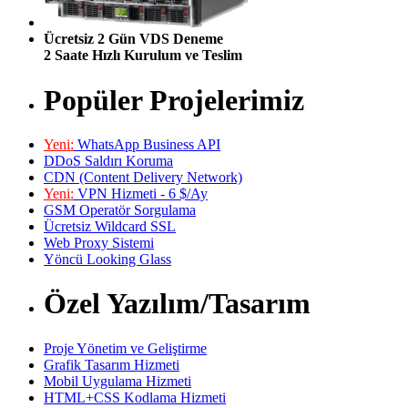
Ücretsiz 2 Gün VDS Deneme
2 Saate Hızlı Kurulum ve Teslim
Popüler Projelerimiz
Yeni:
WhatsApp Business API
DDoS Saldırı Koruma
CDN (Content Delivery Network)
Yeni:
VPN Hizmeti - 6 $/Ay
GSM Operatör Sorgulama
Ücretsiz Wildcard SSL
Web Proxy Sistemi
Yöncü Looking Glass
Özel Yazılım/Tasarım
Proje Yönetim ve Geliştirme
Grafik Tasarım Hizmeti
Mobil Uygulama Hizmeti
HTML+CSS Kodlama Hizmeti