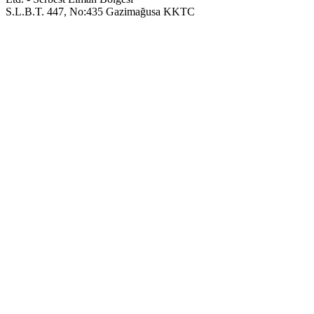
S.L.B.T. 447, No:435 Gazimağusa KKTC