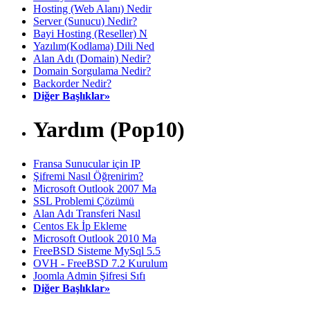
Hosting (Web Alanı) Nedir
Server (Sunucu) Nedir?
Bayi Hosting (Reseller) N
Yazılım(Kodlama) Dili Ned
Alan Adı (Domain) Nedir?
Domain Sorgulama Nedir?
Backorder Nedir?
Diğer Başlıklar»
Yardım (Pop10)
Fransa Sunucular için IP
Şifremi Nasıl Öğrenirim?
Microsoft Outlook 2007 Ma
SSL Problemi Çözümü
Alan Adı Transferi Nasıl
Centos Ek İp Ekleme
Microsoft Outlook 2010 Ma
FreeBSD Sisteme MySql 5.5
OVH - FreeBSD 7.2 Kurulum
Joomla Admin Şifresi Sıfı
Diğer Başlıklar»