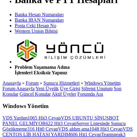
Banka Hesap Numaraları
Banka IBAN Numaraları
Posta Çeki Hesap No
Western Union Bilgisi
Problem Yaşamama Adına
İşlemleri Eksiksiz Yapınız
Anasayfa
»
Forum
»
Sunucu Hizmetleri
»
Windows Yönetim
Forum Anasayfa
Yeni Üyelik
Üye Girişi
Şifremi Unutum
Son
Konular
Güncel Konular
Aktif Üyeler
Forumda Ara
Windows Yönetim
VDS Yardım
1065 Hit
3 Cevap
VDS UBUNTU SİNUSBOT
PANEL GELMİYOR
622 Hit
3 Cevap
Server Listesinde Sunucu
Gözükmeme
316 Hit
0 Cevap
VDS aldım ama
1048 Hit
3 Cevap
VDS
CENTOS LİB HATASI YARDIM
606 Hit
1 Cevap
Teamspeak3