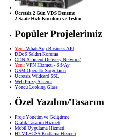
Ücretsiz 2 Gün VDS Deneme
2 Saate Hızlı Kurulum ve Teslim
Popüler Projelerimiz
Yeni:
WhatsApp Business API
DDoS Saldırı Koruma
CDN (Content Delivery Network)
Yeni:
VPN Hizmeti - 6 $/Ay
GSM Operatör Sorgulama
Ücretsiz Wildcard SSL
Web Proxy Sistemi
Yöncü Looking Glass
Özel Yazılım/Tasarım
Proje Yönetim ve Geliştirme
Grafik Tasarım Hizmeti
Mobil Uygulama Hizmeti
HTML+CSS Kodlama Hizmeti