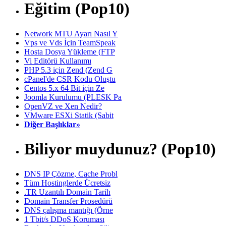
Eğitim (Pop10)
Network MTU Ayarı Nasıl Y
Vps ve Vds İçin TeamSpeak
Hosta Dosya Yükleme (FTP
Vi Editörü Kullanımı
PHP 5.3 için Zend (Zend G
cPanel'de CSR Kodu Oluştu
Centos 5.x 64 Bit için Ze
Joomla Kurulumu (PLESK Pa
OpenVZ ve Xen Nedir?
VMware ESXi Statik (Sabit
Diğer Başlıklar»
Biliyor muydunuz? (Pop10)
DNS IP Çözme, Cache Probl
Tüm Hostinglerde Ücretsiz
.TR Uzantılı Domain Tarih
Domain Transfer Prosedürü
DNS çalışma mantığı (Örne
1 Tbit/s DDoS Koruması