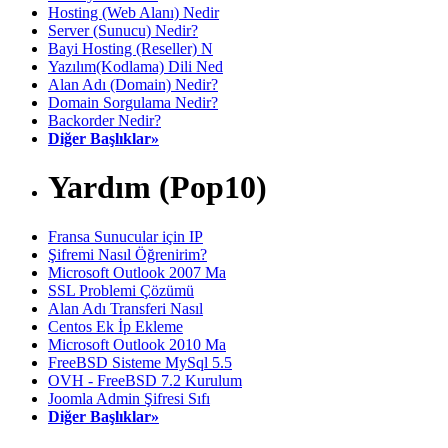
Hosting (Web Alanı) Nedir
Server (Sunucu) Nedir?
Bayi Hosting (Reseller) N
Yazılım(Kodlama) Dili Ned
Alan Adı (Domain) Nedir?
Domain Sorgulama Nedir?
Backorder Nedir?
Diğer Başlıklar»
Yardım (Pop10)
Fransa Sunucular için IP
Şifremi Nasıl Öğrenirim?
Microsoft Outlook 2007 Ma
SSL Problemi Çözümü
Alan Adı Transferi Nasıl
Centos Ek İp Ekleme
Microsoft Outlook 2010 Ma
FreeBSD Sisteme MySql 5.5
OVH - FreeBSD 7.2 Kurulum
Joomla Admin Şifresi Sıfı
Diğer Başlıklar»