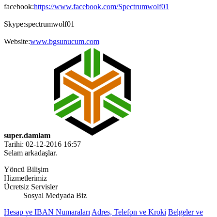
facebook:
https://www.facebook.com/Spectrumwolf01
Skype:spectrumwolf01
Website:
www.bgsunucum.com
super.damlam
Tarihi: 02-12-2016 16:57
Selam arkadaşlar.
Yöncü Bilişim
Hizmetlerimiz
Ücretsiz Servisler
Sosyal Medyada Biz
Hesap ve IBAN Numaraları
Adres, Telefon ve Kroki
Belgeler ve