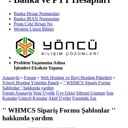
Banka Hesap Numaraları
Banka IBAN Numaraları
Posta Çeki Hesap No
Western Union Bilgisi
Problem Yaşamama Adına
İşlemleri Eksiksiz Yapınız
Anasayfa
»
Forum
»
Web Hosting ve Bayi Hosting Paketleri
»
Yöncü Hosting Yönetim Paneli
»
'' WHMCS Sipariş Formu
Şablonlar '' hakkında yardım
Forum Anasayfa
Yeni Üyelik
Üye Girişi
Şifremi Unutum
Son
Konular
Güncel Konular
Aktif Üyeler
Forumda Ara
'' WHMCS Sipariş Formu Şablonlar ''
hakkında yardım