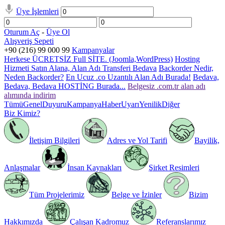
Üye İşlemleri
Oturum Aç
-
Üye Ol
Alışveriş Sepeti
+90 (216) 99 000 99
Kampanyalar
Herkese ÜCRETSİZ Full SİTE. (Joomla,WordPress)
Hosting
Hizmeti Satın Alana, Alan Adı Transferi Bedava
Backorder Nedir,
Neden Backorder?
En Ucuz .co Uzantılı Alan Adı Burada!
Bedava,
Bedava, Bedava HOSTİNG Burada...
Belgesiz .com.tr alan adı
alımında indirim
Tümü
Genel
Duyuru
Kampanya
Haber
Uyarı
Yenilik
Diğer
Biz Kimiz?
İletişim Bilgileri
Adres ve Yol Tarifi
Bayilik,
Anlaşmalar
İnsan Kaynakları
Şirket Resimleri
Tüm Projelerimiz
Belge ve İzinler
Bizim
Hakkımızda
Çalışan Kadromuz
Referanslarımız