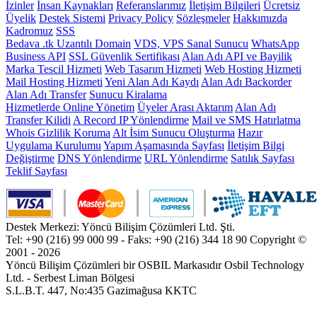
İzinler
İnsan Kaynakları
Referanslarımız
İletişim Bilgileri
Ücretsiz
Üyelik
Destek Sistemi
Privacy Policy
Sözleşmeler
Hakkımızda
Kadromuz
SSS
Bedava .tk Uzantılı Domain
VDS, VPS Sanal Sunucu
WhatsApp
Business API
SSL Güvenlik Sertifikası
Alan Adı API ve Bayilik
Marka Tescil Hizmeti
Web Tasarım Hizmeti
Web Hosting Hizmeti
Mail Hosting Hizmeti
Yeni Alan Adı Kaydı
Alan Adı Backorder
Alan Adı Transfer
Sunucu Kiralama
Hizmetlerde Online Yönetim
Üyeler Arası Aktarım
Alan Adı
Transfer Kilidi
A Record IP Yönlendirme
Mail ve SMS Hatırlatma
Whois Gizlilik Koruma
Alt İsim Sunucu Oluşturma
Hazır
Uygulama Kurulumu
Yapım Aşamasında Sayfası
İletişim Bilgi
Değiştirme
DNS Yönlendirme
URL Yönlendirme
Satılık Sayfası
Teklif Sayfası
Destek Merkezi: Yöncü Bilişim Çözümleri Ltd. Şti.
Tel: +90 (216) 99 000 99 - Faks: +90 (216) 344 18 90
Copyright ©
2001 - 2026
Yöncü Bilişim Çözümleri bir OSBIL Markasıdır
Osbil Technology
Ltd. - Serbest Liman Bölgesi
S.L.B.T. 447, No:435 Gazimağusa KKTC