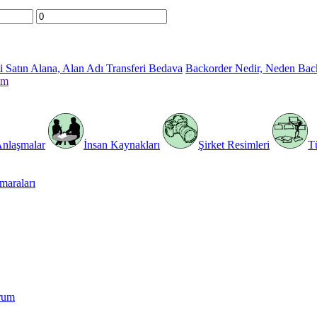
 Satın Alana, Alan Adı Transferi Bedava
Backorder Nedir, Neden Bac
im
Anlaşmalar
İnsan Kaynakları
Şirket Resimleri
T
araları
rum