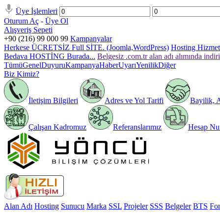
Üye İşlemleri
Oturum Aç
-
Üye Ol
Alışveriş Sepeti
+90 (216) 99 000 99
Kampanyalar
Herkese ÜCRETSİZ Full SİTE. (Joomla,WordPress)
Hosting Hizmeti
Bedava HOSTİNG Burada...
Belgesiz .com.tr alan adı alımında indir
Tümü
Genel
Duyuru
Kampanya
Haber
Uyarı
Yenilik
Diğer
Biz Kimiz?
İletişim Bilgileri
Adres ve Yol Tarifi
Bayilik, 
Çalışan Kadromuz
Referanslarımız
Hesap Num
Alan Adı
Hosting
Sunucu
Marka
SSL
Projeler
SSS
Belgeler
BTS
Fo