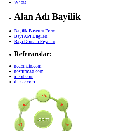
Whois
Alan Adı Bayilik
Bayilik Başvuru Formu
Bayi API Bilgileri
Bayi Domain Fiyatları
Referanslar:
nedomain.com
hostfirmasi.com
idebil.com
dnssor.com