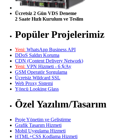
Ücretsiz 2 Gün VDS Deneme
2 Saate Hızlı Kurulum ve Teslim
Popüler Projelerimiz
Yeni:
WhatsApp Business API
DDoS Saldırı Koruma
CDN (Content Delivery Network)
Yeni:
VPN Hizmeti - 6 $/Ay
GSM Operatör Sorgulama
Ücretsiz Wildcard SSL
Web Proxy Sistemi
Yöncü Looking Glass
Özel Yazılım/Tasarım
Proje Yönetim ve Geliştirme
Grafik Tasarım Hizmeti
Mobil Uygulama Hizmeti
HTML+CSS Kodlama Hizmeti