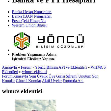
Banka Hesap Numaraları
Banka IBAN Numaraları
Posta Çeki Hesap No
Western Union Bilgisi
Problem Yaşamama Adına
İşlemleri Eksiksiz Yapınız
Anasayfa
»
Forum
»
Yöncü Bilişim API ve Eklentileri
»
WHMCS
Eklentileri
»
whmcs eklentisi
Forum Anasayfa
Yeni Üyelik
Üye Girişi
Şifremi Unutum
Son
Konular
Güncel Konular
Aktif Üyeler
Forumda Ara
whmcs eklentisi