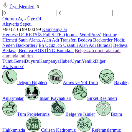
Üye İşlemleri
Oturum Aç
-
Üye Ol
Alışveriş Sepeti
+90 (216) 99 000 99
Kampanyalar
Herkese ÜCRETSİZ Full SİTE. (Joomla,WordPress)
Hosting
Hizmeti Satın Alana, Alan Adı Transferi Bedava
Backorder Nedir,
Neden Backorder?
En Ucuz .co Uzantılı Alan Adı Burada!
Bedava,
Bedava, Bedava HOSTİNG Burada...
Belgesiz .com.tr alan adı
alımında indirim
Tümü
Genel
Duyuru
Kampanya
Haber
Uyarı
Yenilik
Diğer
Biz Kimiz?
İletişim Bilgileri
Adres ve Yol Tarifi
Bayilik,
Anlaşmalar
İnsan Kaynakları
Şirket Resimleri
Tüm Projelerimiz
Belge ve İzinler
Bizim
Hakkımızda
Çalışan Kadromuz
Referanslarımız