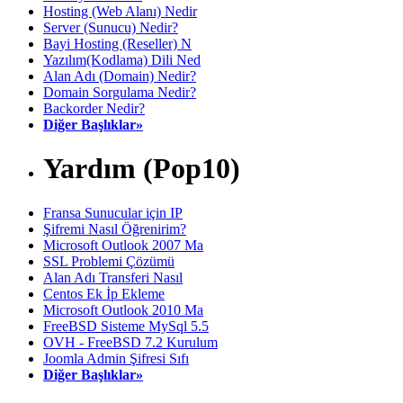
Hosting (Web Alanı) Nedir
Server (Sunucu) Nedir?
Bayi Hosting (Reseller) N
Yazılım(Kodlama) Dili Ned
Alan Adı (Domain) Nedir?
Domain Sorgulama Nedir?
Backorder Nedir?
Diğer Başlıklar»
Yardım (Pop10)
Fransa Sunucular için IP
Şifremi Nasıl Öğrenirim?
Microsoft Outlook 2007 Ma
SSL Problemi Çözümü
Alan Adı Transferi Nasıl
Centos Ek İp Ekleme
Microsoft Outlook 2010 Ma
FreeBSD Sisteme MySql 5.5
OVH - FreeBSD 7.2 Kurulum
Joomla Admin Şifresi Sıfı
Diğer Başlıklar»