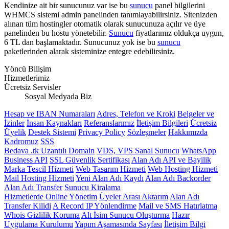
Kendinize ait bir sunucunuz var ise bu
sunucu
panel bilgilerini
WHMCS sistemi admin panelinden tanımlayabilirsiniz. Sitenizden
alınan tüm hostingler otomatik olarak sunucunuza açılır ve üye
panelinden bu hostu yönetebilir.
Sunucu
fiyatlarımız oldukça uygun,
6 TL dan başlamaktadır. Sunucunuz yok ise bu
sunucu
paketlerinden alarak sisteminize entegre edebilirsiniz.
Yöncü Bilişim
Hizmetlerimiz
Ücretsiz Servisler
Sosyal Medyada Biz
Hesap ve IBAN Numaraları
Adres, Telefon ve Kroki
Belgeler ve
İzinler
İnsan Kaynakları
Referanslarımız
İletişim Bilgileri
Ücretsiz
Üyelik
Destek Sistemi
Privacy Policy
Sözleşmeler
Hakkımızda
Kadromuz
SSS
Bedava .tk Uzantılı Domain
VDS, VPS Sanal Sunucu
WhatsApp
Business API
SSL Güvenlik Sertifikası
Alan Adı API ve Bayilik
Marka Tescil Hizmeti
Web Tasarım Hizmeti
Web Hosting Hizmeti
Mail Hosting Hizmeti
Yeni Alan Adı Kaydı
Alan Adı Backorder
Alan Adı Transfer
Sunucu Kiralama
Hizmetlerde Online Yönetim
Üyeler Arası Aktarım
Alan Adı
Transfer Kilidi
A Record IP Yönlendirme
Mail ve SMS Hatırlatma
Whois Gizlilik Koruma
Alt İsim Sunucu Oluşturma
Hazır
Uygulama Kurulumu
Yapım Aşamasında Sayfası
İletişim Bilgi