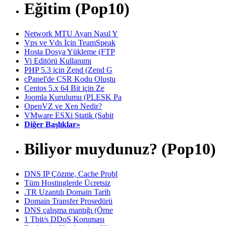
Eğitim (Pop10)
Network MTU Ayarı Nasıl Y
Vps ve Vds İçin TeamSpeak
Hosta Dosya Yükleme (FTP
Vi Editörü Kullanımı
PHP 5.3 için Zend (Zend G
cPanel'de CSR Kodu Oluştu
Centos 5.x 64 Bit için Ze
Joomla Kurulumu (PLESK Pa
OpenVZ ve Xen Nedir?
VMware ESXi Statik (Sabit
Diğer Başlıklar»
Biliyor muydunuz? (Pop10)
DNS IP Çözme, Cache Probl
Tüm Hostinglerde Ücretsiz
.TR Uzantılı Domain Tarih
Domain Transfer Prosedürü
DNS çalışma mantığı (Örne
1 Tbit/s DDoS Koruması