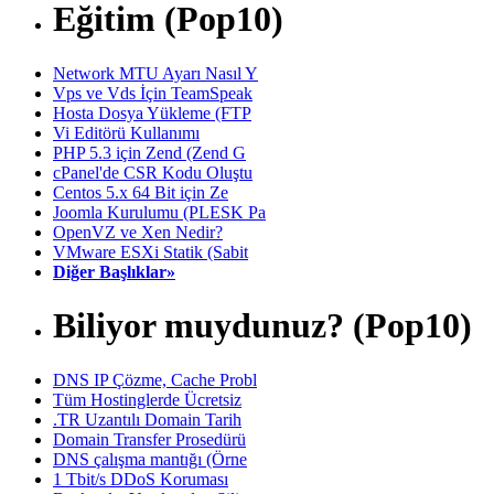
Eğitim (Pop10)
Network MTU Ayarı Nasıl Y
Vps ve Vds İçin TeamSpeak
Hosta Dosya Yükleme (FTP
Vi Editörü Kullanımı
PHP 5.3 için Zend (Zend G
cPanel'de CSR Kodu Oluştu
Centos 5.x 64 Bit için Ze
Joomla Kurulumu (PLESK Pa
OpenVZ ve Xen Nedir?
VMware ESXi Statik (Sabit
Diğer Başlıklar»
Biliyor muydunuz? (Pop10)
DNS IP Çözme, Cache Probl
Tüm Hostinglerde Ücretsiz
.TR Uzantılı Domain Tarih
Domain Transfer Prosedürü
DNS çalışma mantığı (Örne
1 Tbit/s DDoS Koruması