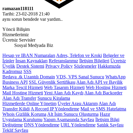
ramazan118111
Tarihi: 23-02-2018 21:40
aynı sorun bendede var yardım..
Yöncü Bilişim
Hizmetlerimiz
Ücretsiz Servisler
Sosyal Medyada Biz
Hesap ve IBAN Numaraları
Adres, Telefon ve Kroki
Belgeler ve
İzinler
İnsan Kaynakları
Referanslarımız
İletişim Bilgileri
Ücretsiz
Üyelik
Destek Sistemi
Privacy Policy
Sözleşmeler
Hakkımızda
Kadromuz
SSS
Bedava .tk Uzantılı Domain
VDS, VPS Sanal Sunucu
WhatsApp
Business API
SSL Güvenlik Sertifikası
Alan Adı API ve Bayilik
Marka Tescil Hizmeti
Web Tasarım Hizmeti
Web Hosting Hizmeti
Mail Hosting Hizmeti
Yeni Alan Adı Kaydı
Alan Adı Backorder
Alan Adı Transfer
Sunucu Kiralama
Hizmetlerde Online Yönetim
Üyeler Arası Aktarım
Alan Adı
Transfer Kilidi
A Record IP Yönlendirme
Mail ve SMS Hatırlatma
Whois Gizlilik Koruma
Alt İsim Sunucu Oluşturma
Hazır
Uygulama Kurulumu
Yapım Aşamasında Sayfası
İletişim Bilgi
Değiştirme
DNS Yönlendirme
URL Yönlendirme
Satılık Sayfası
Teklif Sayfası