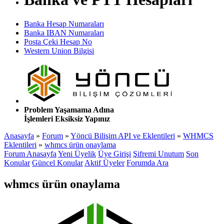
Banka Hesap Numaraları
Banka IBAN Numaraları
Posta Çeki Hesap No
Western Union Bilgisi
Problem Yaşamama Adına
İşlemleri Eksiksiz Yapınız
Anasayfa
»
Forum
»
Yöncü Bilişim API ve Eklentileri
»
WHMCS
Eklentileri
»
whmcs ürün onaylama
Forum Anasayfa
Yeni Üyelik
Üye Girişi
Şifremi Unutum
Son
Konular
Güncel Konular
Aktif Üyeler
Forumda Ara
whmcs ürün onaylama