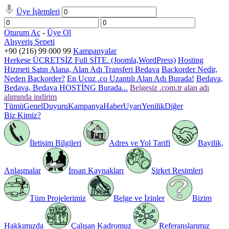
Üye İşlemleri
Oturum Aç
-
Üye Ol
Alışveriş Sepeti
+90 (216) 99 000 99
Kampanyalar
Herkese ÜCRETSİZ Full SİTE. (Joomla,WordPress)
Hosting
Hizmeti Satın Alana, Alan Adı Transferi Bedava
Backorder Nedir,
Neden Backorder?
En Ucuz .co Uzantılı Alan Adı Burada!
Bedava,
Bedava, Bedava HOSTİNG Burada...
Belgesiz .com.tr alan adı
alımında indirim
Tümü
Genel
Duyuru
Kampanya
Haber
Uyarı
Yenilik
Diğer
Biz Kimiz?
İletişim Bilgileri
Adres ve Yol Tarifi
Bayilik,
Anlaşmalar
İnsan Kaynakları
Şirket Resimleri
Tüm Projelerimiz
Belge ve İzinler
Bizim
Hakkımızda
Çalışan Kadromuz
Referanslarımız