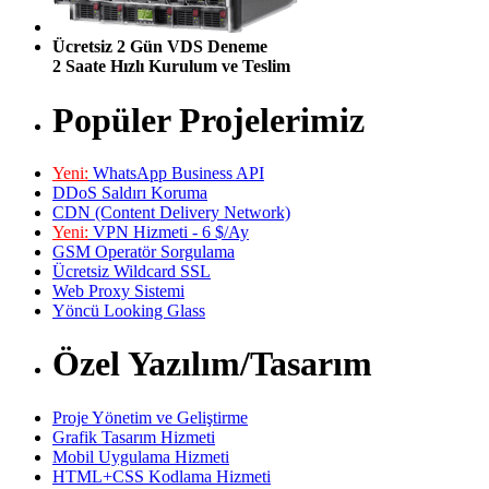
Ücretsiz 2 Gün VDS Deneme
2 Saate Hızlı Kurulum ve Teslim
Popüler Projelerimiz
Yeni:
WhatsApp Business API
DDoS Saldırı Koruma
CDN (Content Delivery Network)
Yeni:
VPN Hizmeti - 6 $/Ay
GSM Operatör Sorgulama
Ücretsiz Wildcard SSL
Web Proxy Sistemi
Yöncü Looking Glass
Özel Yazılım/Tasarım
Proje Yönetim ve Geliştirme
Grafik Tasarım Hizmeti
Mobil Uygulama Hizmeti
HTML+CSS Kodlama Hizmeti