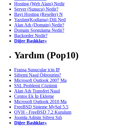
Hosting (Web Alanı) Nedir
Server (Sunucu) Nedir?
Bayi Hosting (Reseller) N
Yazılım(Kodlama) Dili Ned
Alan Adı (Domain) Nedir?
Domain Sorgulama Nedir?
Backorder Nedir?
Diğer Başlıklar»
Yardım (Pop10)
Fransa Sunucular için IP
Şifremi Nasıl Öğrenirim?
Microsoft Outlook 2007 Ma
SSL Problemi Çözümü
Alan Adı Transferi Nasıl
Centos Ek İp Ekleme
Microsoft Outlook 2010 Ma
FreeBSD Sisteme MySql 5.5
OVH - FreeBSD 7.2 Kurulum
Joomla Admin Şifresi Sıfı
Diğer Başlıklar»