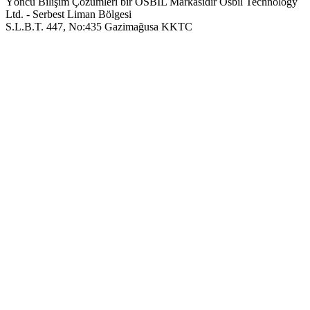
Yöncü Bilişim Çözümleri bir OSBIL Markasıdır
Osbil Technology
Ltd. - Serbest Liman Bölgesi
S.L.B.T. 447, No:435 Gazimağusa KKTC