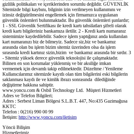
gizlilik politikaları ve içeriklerinden sorumlu değildir. GÜVENLİK
Sitemizde bilgi kaybını, bilginin izin verilmeyen kullanımını ve
izinsiz değiştirilmesini engellemek için firmamızca uygulanan
güvenlik önlemleri bulunmaktadır. Bu güvenlik önlemleri şunlardır;
1 - SSL Güvenlik Sertifikası ile kredi kartı tahsilatları şifreli olarak
kredi kartı bilgileriniz bankamıza iletilir. 2 - Kredi kartı numaranız
sistemimize kaydedilebilir. Sadece işlem yaptığınız anda kullanılan
kart numaranızı biz de bilmeyiz. Sadece siz,biz ve bankamız
arasında olan bu işlem bizim sitemiz üzerinden olsa da işlem
sırasında kredi kartınız sizin,bizim ve bankamız arasında bir sırdır. 3
- Sitemiz yüksek derece güvenlik teknolojisi ile çalışmaktadır.
Bilinen en son korumalar yüklenmiş ve bir aksiliğe imkan
vermemek için devamlı takip edilmektedir. Düzeltme / Yenileme
Kullanıcılarımız sitemizde kayıtlı olan tüm bilgilerini eski bilgilerin
saklanması kaydı ile ve kimlik ibrazı sonrasında dilediğinde
değiştirme hakkına sahiptir.
www.yoncu.com & Osbil Technology Ltd. Müşteri Hizmetleri
Adres ve Telefon Bilgileri;
Adres : Serbest Liman Bölgesi S.L.B.T. 447, No:435 Gazimağusa
KKTC
Telefon : 0(216) 990 00 99
İletişim:
http://www.yoncu.com/iletisim
Yöncü Bilişim
Hizmetlerimiz