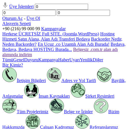
Üye İşlemleri
Oturum Aç
-
Üye Ol
Alışveriş Sepeti
+90 (216) 99 000 99
Kampanyalar
Herkese ÜCRETSİZ Full SİTE. (Joomla,WordPress)
Hosting
Hizmeti Satın Alana, Alan Adı Transferi Bedava
Backorder Nedir,
Neden Backorder?
En Ucuz .co Uzantılı Alan Adı Burada!
Bedava,
Bedava, Bedava HOSTİNG Burada...
Belgesiz .com.tr alan adı
alımında indirim
Tümü
Genel
Duyuru
Kampanya
Haber
Uyarı
Yenilik
Diğer
Biz Kimiz?
İletişim Bilgileri
Adres ve Yol Tarifi
Bayilik,
Anlaşmalar
İnsan Kaynakları
Şirket Resimleri
Tüm Projelerimiz
Belge ve İzinler
Bizim
Hakkımızda
Çalışan Kadromuz
Referanslarımız