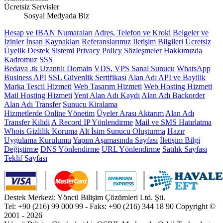
Ücretsiz Servisler
Sosyal Medyada Biz
Hesap ve IBAN Numaraları
Adres, Telefon ve Kroki
Belgeler ve
İzinler
İnsan Kaynakları
Referanslarımız
İletişim Bilgileri
Ücretsiz
Üyelik
Destek Sistemi
Privacy Policy
Sözleşmeler
Hakkımızda
Kadromuz
SSS
Bedava .tk Uzantılı Domain
VDS, VPS Sanal Sunucu
WhatsApp
Business API
SSL Güvenlik Sertifikası
Alan Adı API ve Bayilik
Marka Tescil Hizmeti
Web Tasarım Hizmeti
Web Hosting Hizmeti
Mail Hosting Hizmeti
Yeni Alan Adı Kaydı
Alan Adı Backorder
Alan Adı Transfer
Sunucu Kiralama
Hizmetlerde Online Yönetim
Üyeler Arası Aktarım
Alan Adı
Transfer Kilidi
A Record IP Yönlendirme
Mail ve SMS Hatırlatma
Whois Gizlilik Koruma
Alt İsim Sunucu Oluşturma
Hazır
Uygulama Kurulumu
Yapım Aşamasında Sayfası
İletişim Bilgi
Değiştirme
DNS Yönlendirme
URL Yönlendirme
Satılık Sayfası
Teklif Sayfası
Destek Merkezi: Yöncü Bilişim Çözümleri Ltd. Şti.
Tel: +90 (216) 99 000 99 - Faks: +90 (216) 344 18 90
Copyright ©
2001 - 2026