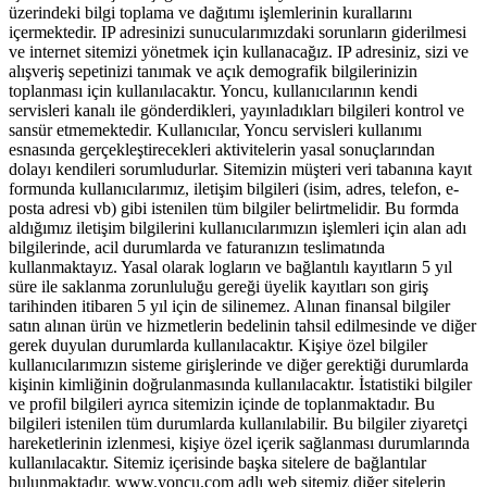
üzerindeki bilgi toplama ve dağıtımı işlemlerinin kurallarını
içermektedir. IP adresinizi sunucularımızdaki sorunların giderilmesi
ve internet sitemizi yönetmek için kullanacağız. IP adresiniz, sizi ve
alışveriş sepetinizi tanımak ve açık demografik bilgilerinizin
toplanması için kullanılacaktır. Yoncu, kullanıcılarının kendi
servisleri kanalı ile gönderdikleri, yayınladıkları bilgileri kontrol ve
sansür etmemektedir. Kullanıcılar, Yoncu servisleri kullanımı
esnasında gerçekleştirecekleri aktivitelerin yasal sonuçlarından
dolayı kendileri sorumludurlar. Sitemizin müşteri veri tabanına kayıt
formunda kullanıcılarımız, iletişim bilgileri (isim, adres, telefon, e-
posta adresi vb) gibi istenilen tüm bilgiler belirtmelidir. Bu formda
aldığımız iletişim bilgilerini kullanıcılarımızın işlemleri için alan adı
bilgilerinde, acil durumlarda ve faturanızın teslimatında
kullanmaktayız. Yasal olarak logların ve bağlantılı kayıtların 5 yıl
süre ile saklanma zorunluluğu gereği üyelik kayıtları son giriş
tarihinden itibaren 5 yıl için de silinemez. Alınan finansal bilgiler
satın alınan ürün ve hizmetlerin bedelinin tahsil edilmesinde ve diğer
gerek duyulan durumlarda kullanılacaktır. Kişiye özel bilgiler
kullanıcılarımızın sisteme girişlerinde ve diğer gerektiği durumlarda
kişinin kimliğinin doğrulanmasında kullanılacaktır. İstatistiki bilgiler
ve profil bilgileri ayrıca sitemizin içinde de toplanmaktadır. Bu
bilgileri istenilen tüm durumlarda kullanılabilir. Bu bilgiler ziyaretçi
hareketlerinin izlenmesi, kişiye özel içerik sağlanması durumlarında
kullanılacaktır. Sitemiz içerisinde başka sitelere de bağlantılar
bulunmaktadır. www.yoncu.com adlı web sitemiz diğer sitelerin