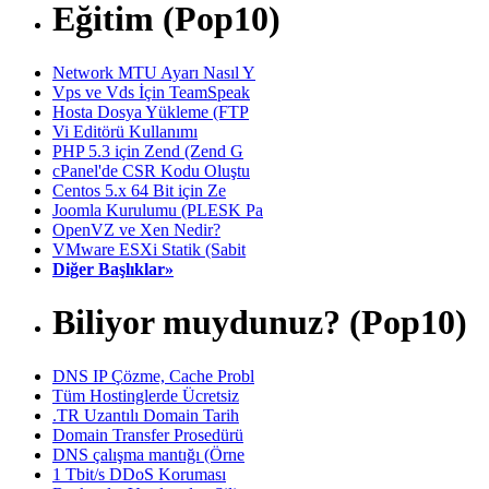
Eğitim (Pop10)
Network MTU Ayarı Nasıl Y
Vps ve Vds İçin TeamSpeak
Hosta Dosya Yükleme (FTP
Vi Editörü Kullanımı
PHP 5.3 için Zend (Zend G
cPanel'de CSR Kodu Oluştu
Centos 5.x 64 Bit için Ze
Joomla Kurulumu (PLESK Pa
OpenVZ ve Xen Nedir?
VMware ESXi Statik (Sabit
Diğer Başlıklar»
Biliyor muydunuz? (Pop10)
DNS IP Çözme, Cache Probl
Tüm Hostinglerde Ücretsiz
.TR Uzantılı Domain Tarih
Domain Transfer Prosedürü
DNS çalışma mantığı (Örne
1 Tbit/s DDoS Koruması