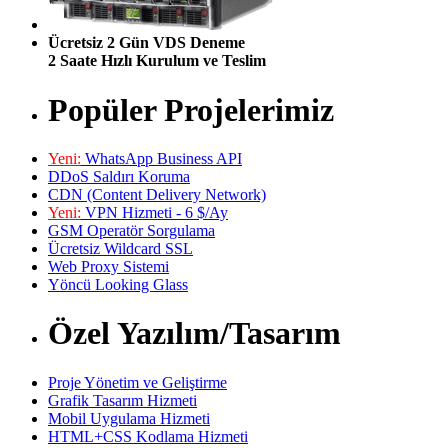
Ücretsiz 2 Gün VDS Deneme
2 Saate Hızlı Kurulum ve Teslim
Popüler Projelerimiz
Yeni:
WhatsApp Business API
DDoS Saldırı Koruma
CDN (Content Delivery Network)
Yeni:
VPN Hizmeti - 6 $/Ay
GSM Operatör Sorgulama
Ücretsiz Wildcard SSL
Web Proxy Sistemi
Yöncü Looking Glass
Özel Yazılım/Tasarım
Proje Yönetim ve Geliştirme
Grafik Tasarım Hizmeti
Mobil Uygulama Hizmeti
HTML+CSS Kodlama Hizmeti