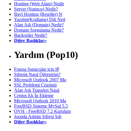
Hosting (Web Alanı) Nedir
Server (Sunucu) Nedir?
Bayi Hosting (Reseller) N
Yazılım(Kodlama) Dili Ned
Alan Adı (Domain) Nedir?
Domain Sorgulama Nedir?
Backorder Nedir?
Diğer Başlıklar»
Yardım (Pop10)
Fransa Sunucular için IP
Şifremi Nasıl Öğrenirim?
Microsoft Outlook 2007 Ma
SSL Problemi Çözümü
Alan Adı Transferi Nasıl
Centos Ek İp Ekleme
Microsoft Outlook 2010 Ma
FreeBSD Sisteme MySql 5.5
OVH - FreeBSD 7.2 Kurulum
Joomla Admin Şifresi Sıfı
Diğer Başlıklar»