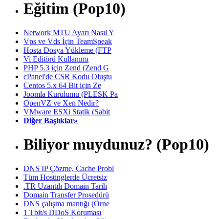
Eğitim (Pop10)
Network MTU Ayarı Nasıl Y
Vps ve Vds İçin TeamSpeak
Hosta Dosya Yükleme (FTP
Vi Editörü Kullanımı
PHP 5.3 için Zend (Zend G
cPanel'de CSR Kodu Oluştu
Centos 5.x 64 Bit için Ze
Joomla Kurulumu (PLESK Pa
OpenVZ ve Xen Nedir?
VMware ESXi Statik (Sabit
Diğer Başlıklar»
Biliyor muydunuz? (Pop10)
DNS IP Çözme, Cache Probl
Tüm Hostinglerde Ücretsiz
.TR Uzantılı Domain Tarih
Domain Transfer Prosedürü
DNS çalışma mantığı (Örne
1 Tbit/s DDoS Koruması