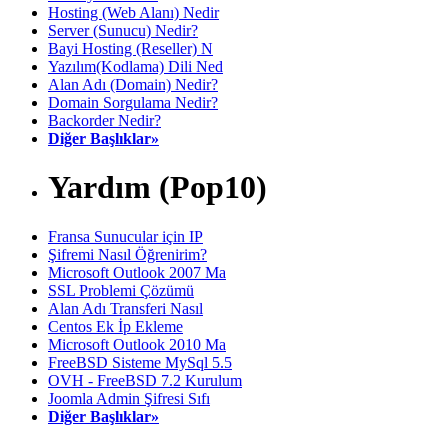
Hosting (Web Alanı) Nedir
Server (Sunucu) Nedir?
Bayi Hosting (Reseller) N
Yazılım(Kodlama) Dili Ned
Alan Adı (Domain) Nedir?
Domain Sorgulama Nedir?
Backorder Nedir?
Diğer Başlıklar»
Yardım (Pop10)
Fransa Sunucular için IP
Şifremi Nasıl Öğrenirim?
Microsoft Outlook 2007 Ma
SSL Problemi Çözümü
Alan Adı Transferi Nasıl
Centos Ek İp Ekleme
Microsoft Outlook 2010 Ma
FreeBSD Sisteme MySql 5.5
OVH - FreeBSD 7.2 Kurulum
Joomla Admin Şifresi Sıfı
Diğer Başlıklar»