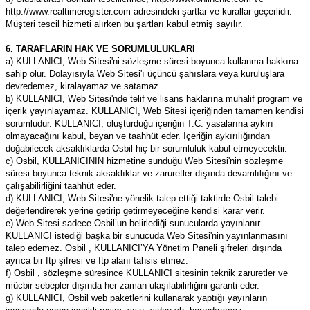
http://www.realtimeregister.com adresindeki şartlar ve kurallar geçerlidir.
Müşteri tescil hizmeti alırken bu şartları kabul etmiş sayılır.
6. TARAFLARIN HAK VE SORUMLULUKLARI
a) KULLANICI, Web Sitesi'ni sözleşme süresi boyunca kullanma hakkına
sahip olur. Dolayısıyla Web Sitesi'ı üçüncü şahıslara veya kuruluşlara
devredemez, kiralayamaz ve satamaz.
b) KULLANICI, Web Sitesi'nde telif ve lisans haklarına muhalif program ve
içerik yayınlayamaz. KULLANICI, Web Sitesi içeriğinden tamamen kendisi
sorumludur. KULLANICI, oluşturduğu içeriğin T.C. yasalarına aykırı
olmayacağını kabul, beyan ve taahhüt eder. İçeriğin aykırılığından
doğabilecek aksaklıklarda Osbil hiç bir sorumluluk kabul etmeyecektir.
c) Osbil, KULLANICININ hizmetine sunduğu Web Sitesi'nin sözleşme
süresi boyunca teknik aksaklıklar ve zaruretler dışında devamlılığını ve
çalışabilirliğini taahhüt eder.
d) KULLANICI, Web Sitesi'ne yönelik talep ettiği taktirde Osbil talebi
değerlendirerek yerine getirip getirmeyeceğine kendisi karar verir.
e) Web Sitesi sadece Osbil’un belirlediği sunucularda yayınlanır.
KULLANICI istediği başka bir sunucuda Web Sitesi'nin yayınlanmasını
talep edemez. Osbil , KULLANICI’YA Yönetim Paneli şifreleri dışında
ayrıca bir ftp şifresi ve ftp alanı tahsis etmez.
f) Osbil , sözleşme süresince KULLANICI sitesinin teknik zaruretler ve
mücbir sebepler dışında her zaman ulaşılabilirliğini garanti eder.
g) KULLANICI, Osbil web paketlerini kullanarak yaptığı yayınların