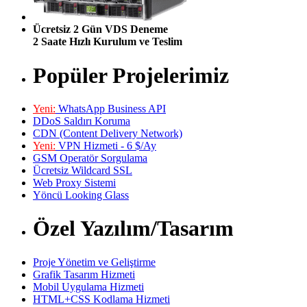
Ücretsiz 2 Gün VDS Deneme
2 Saate Hızlı Kurulum ve Teslim
Popüler Projelerimiz
Yeni:
WhatsApp Business API
DDoS Saldırı Koruma
CDN (Content Delivery Network)
Yeni:
VPN Hizmeti - 6 $/Ay
GSM Operatör Sorgulama
Ücretsiz Wildcard SSL
Web Proxy Sistemi
Yöncü Looking Glass
Özel Yazılım/Tasarım
Proje Yönetim ve Geliştirme
Grafik Tasarım Hizmeti
Mobil Uygulama Hizmeti
HTML+CSS Kodlama Hizmeti