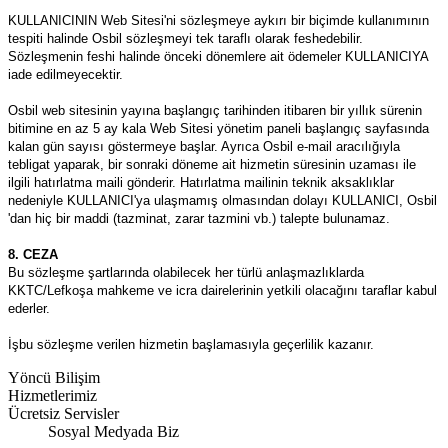
KULLANICININ Web Sitesi'ni sözleşmeye aykırı bir biçimde kullanımının
tespiti halinde Osbil sözleşmeyi tek taraflı olarak feshedebilir.
Sözleşmenin feshi halinde önceki dönemlere ait ödemeler KULLANICIYA
iade edilmeyecektir.
Osbil web sitesinin yayına başlangıç tarihinden itibaren bir yıllık sürenin
bitimine en az 5 ay kala Web Sitesi yönetim paneli başlangıç sayfasında
kalan gün sayısı göstermeye başlar. Ayrıca Osbil e-mail aracılığıyla
tebligat yaparak, bir sonraki döneme ait hizmetin süresinin uzaması ile
ilgili hatırlatma maili gönderir. Hatırlatma mailinin teknik aksaklıklar
nedeniyle KULLANICI'ya ulaşmamış olmasından dolayı KULLANICI, Osbil
'dan hiç bir maddi (tazminat, zarar tazmini vb.) talepte bulunamaz.
8. CEZA
Bu sözleşme şartlarında olabilecek her türlü anlaşmazlıklarda
KKTC/Lefkoşa mahkeme ve icra dairelerinin yetkili olacağını taraflar kabul
ederler.
İşbu sözleşme verilen hizmetin başlamasıyla geçerlilik kazanır.
Yöncü Bilişim
Hizmetlerimiz
Ücretsiz Servisler
Sosyal Medyada Biz