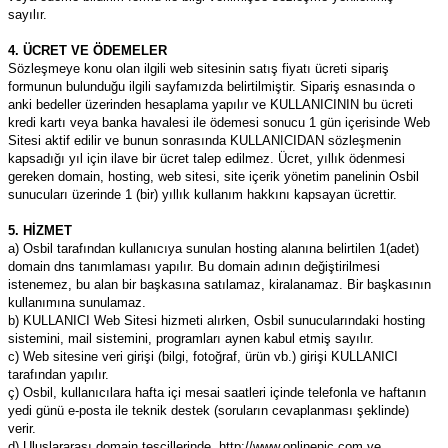
sayılır.
4. ÜCRET VE ÖDEMELER
Sözleşmeye konu olan ilgili web sitesinin satış fiyatı ücreti sipariş
formunun bulunduğu ilgili sayfamızda belirtilmiştir. Sipariş esnasında o
anki bedeller üzerinden hesaplama yapılır ve KULLANICININ bu ücreti
kredi kartı veya banka havalesi ile ödemesi sonucu 1 gün içerisinde Web
Sitesi aktif edilir ve bunun sonrasında KULLANICIDAN sözleşmenin
kapsadığı yıl için ilave bir ücret talep edilmez. Ücret, yıllık ödenmesi
gereken domain, hosting, web sitesi, site içerik yönetim panelinin Osbil
sunucuları üzerinde 1 (bir) yıllık kullanım hakkını kapsayan ücrettir.
5. HİZMET
a) Osbil tarafından kullanıcıya sunulan hosting alanına belirtilen 1(adet)
domain dns tanımlaması yapılır. Bu domain adının değiştirilmesi
istenemez, bu alan bir başkasına satılamaz, kiralanamaz. Bir başkasının
kullanımına sunulamaz.
b) KULLANICI Web Sitesi hizmeti alırken, Osbil sunucularındaki hosting
sistemini, mail sistemini, programları aynen kabul etmiş sayılır.
c) Web sitesine veri girişi (bilgi, fotoğraf, ürün vb.) girişi KULLANICI
tarafından yapılır.
ç) Osbil, kullanıcılara hafta içi mesai saatleri içinde telefonla ve haftanın
yedi günü e-posta ile teknik destek (soruların cevaplanması şeklinde)
verir.
d) Uluslararası domain tescillerinde, http://www.onlinenic.com ve