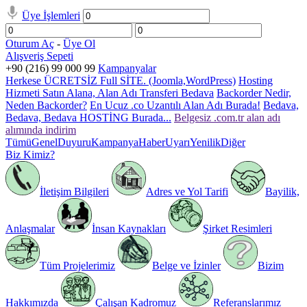
Üye İşlemleri
Oturum Aç
-
Üye Ol
Alışveriş Sepeti
+90 (216) 99 000 99
Kampanyalar
Herkese ÜCRETSİZ Full SİTE. (Joomla,WordPress)
Hosting
Hizmeti Satın Alana, Alan Adı Transferi Bedava
Backorder Nedir,
Neden Backorder?
En Ucuz .co Uzantılı Alan Adı Burada!
Bedava,
Bedava, Bedava HOSTİNG Burada...
Belgesiz .com.tr alan adı
alımında indirim
Tümü
Genel
Duyuru
Kampanya
Haber
Uyarı
Yenilik
Diğer
Biz Kimiz?
İletişim Bilgileri
Adres ve Yol Tarifi
Bayilik,
Anlaşmalar
İnsan Kaynakları
Şirket Resimleri
Tüm Projelerimiz
Belge ve İzinler
Bizim
Hakkımızda
Çalışan Kadromuz
Referanslarımız