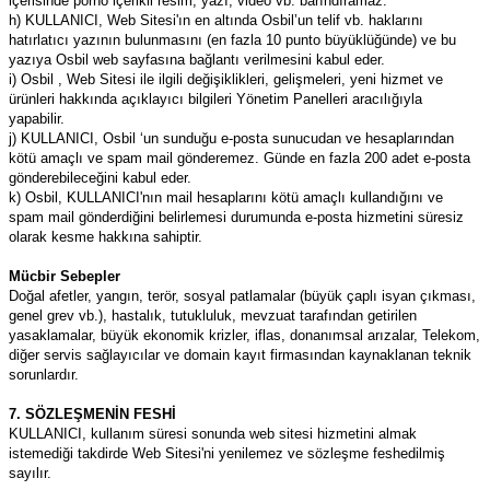
içerisinde porno içerikli resim, yazı, video vb. barındıramaz.
h) KULLANICI, Web Sitesi'ın en altında Osbil’un telif vb. haklarını
hatırlatıcı yazının bulunmasını (en fazla 10 punto büyüklüğünde) ve bu
yazıya Osbil web sayfasına bağlantı verilmesini kabul eder.
i) Osbil , Web Sitesi ile ilgili değişiklikleri, gelişmeleri, yeni hizmet ve
ürünleri hakkında açıklayıcı bilgileri Yönetim Panelleri aracılığıyla
yapabilir.
j) KULLANICI, Osbil ‘un sunduğu e-posta sunucudan ve hesaplarından
kötü amaçlı ve spam mail gönderemez. Günde en fazla 200 adet e-posta
gönderebileceğini kabul eder.
k) Osbil, KULLANICI'nın mail hesaplarını kötü amaçlı kullandığını ve
spam mail gönderdiğini belirlemesi durumunda e-posta hizmetini süresiz
olarak kesme hakkına sahiptir.
Mücbir Sebepler
Doğal afetler, yangın, terör, sosyal patlamalar (büyük çaplı isyan çıkması,
genel grev vb.), hastalık, tutukluluk, mevzuat tarafından getirilen
yasaklamalar, büyük ekonomik krizler, iflas, donanımsal arızalar, Telekom,
diğer servis sağlayıcılar ve domain kayıt firmasından kaynaklanan teknik
sorunlardır.
7. SÖZLEŞMENİN FESHİ
KULLANICI, kullanım süresi sonunda web sitesi hizmetini almak
istemediği takdirde Web Sitesi'ni yenilemez ve sözleşme feshedilmiş
sayılır.