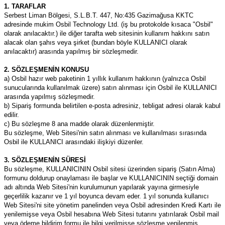
1. TARAFLAR
Serbest Liman Bölgesi, S.L.B.T. 447, No:435 Gazimağusa KKTC
adresinde mukim Osbil Technology Ltd. (iş bu protokolde kısaca "Osbil"
olarak anılacaktır.) ile diğer tarafta web sitesinin kullanım hakkını satın
alacak olan şahıs veya şirket (bundan böyle KULLANICI olarak
anılacaktır) arasında yapılmış bir sözleşmedir.
2. SÖZLEŞMENİN KONUSU
a) Osbil hazır web paketinin 1 yıllık kullanım hakkının (yalnızca Osbil
sunucularında kullanılmak üzere) satın alınması için Osbil ile KULLANICI
arasında yapılmış sözleşmedir.
b) Sipariş formunda belirtilen e-posta adresiniz, tebligat adresi olarak kabul
edilir.
c) Bu sözleşme 8 ana madde olarak düzenlenmiştir.
Bu sözleşme, Web Sitesi'nin satın alınması ve kullanılması sırasında
Osbil ile KULLANICI arasındaki ilişkiyi düzenler.
3. SÖZLEŞMENİN SÜRESİ
Bu sözleşme, KULLANICININ Osbil sitesi üzerinden sipariş (Satın Alma)
formunu doldurup onaylaması ile başlar ve KULLANICININ seçtiği domain
adı altında Web Sitesi'nin kurulumunun yapılarak yayına girmesiyle
geçerlilik kazanır ve 1 yıl boyunca devam eder. 1 yıl sonunda kullanıcı
Web Sitesi'ni site yönetim panelinden veya Osbil adresinden Kredi Kartı ile
yenilemişse veya Osbil hesabına Web Sitesi tutarını yatırılarak Osbil mail
veya ödeme bildirim formu ile bilgi verilmişse sözleşme yenilenmiş