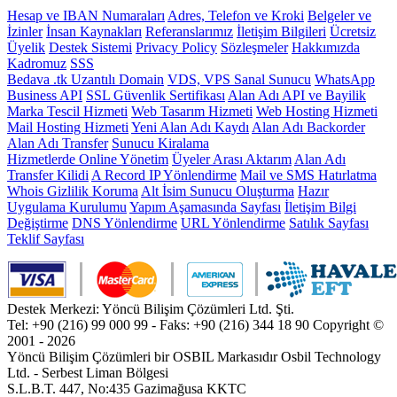
Hesap ve IBAN Numaraları
Adres, Telefon ve Kroki
Belgeler ve
İzinler
İnsan Kaynakları
Referanslarımız
İletişim Bilgileri
Ücretsiz
Üyelik
Destek Sistemi
Privacy Policy
Sözleşmeler
Hakkımızda
Kadromuz
SSS
Bedava .tk Uzantılı Domain
VDS, VPS Sanal Sunucu
WhatsApp
Business API
SSL Güvenlik Sertifikası
Alan Adı API ve Bayilik
Marka Tescil Hizmeti
Web Tasarım Hizmeti
Web Hosting Hizmeti
Mail Hosting Hizmeti
Yeni Alan Adı Kaydı
Alan Adı Backorder
Alan Adı Transfer
Sunucu Kiralama
Hizmetlerde Online Yönetim
Üyeler Arası Aktarım
Alan Adı
Transfer Kilidi
A Record IP Yönlendirme
Mail ve SMS Hatırlatma
Whois Gizlilik Koruma
Alt İsim Sunucu Oluşturma
Hazır
Uygulama Kurulumu
Yapım Aşamasında Sayfası
İletişim Bilgi
Değiştirme
DNS Yönlendirme
URL Yönlendirme
Satılık Sayfası
Teklif Sayfası
Destek Merkezi: Yöncü Bilişim Çözümleri Ltd. Şti.
Tel: +90 (216) 99 000 99 - Faks: +90 (216) 344 18 90
Copyright ©
2001 - 2026
Yöncü Bilişim Çözümleri bir OSBIL Markasıdır
Osbil Technology
Ltd. - Serbest Liman Bölgesi
S.L.B.T. 447, No:435 Gazimağusa KKTC