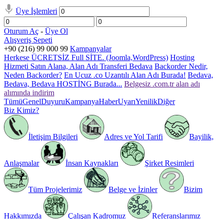
Üye İşlemleri
Oturum Aç
-
Üye Ol
Alışveriş Sepeti
+90 (216) 99 000 99
Kampanyalar
Herkese ÜCRETSİZ Full SİTE. (Joomla,WordPress)
Hosting
Hizmeti Satın Alana, Alan Adı Transferi Bedava
Backorder Nedir,
Neden Backorder?
En Ucuz .co Uzantılı Alan Adı Burada!
Bedava,
Bedava, Bedava HOSTİNG Burada...
Belgesiz .com.tr alan adı
alımında indirim
Tümü
Genel
Duyuru
Kampanya
Haber
Uyarı
Yenilik
Diğer
Biz Kimiz?
İletişim Bilgileri
Adres ve Yol Tarifi
Bayilik,
Anlaşmalar
İnsan Kaynakları
Şirket Resimleri
Tüm Projelerimiz
Belge ve İzinler
Bizim
Hakkımızda
Çalışan Kadromuz
Referanslarımız