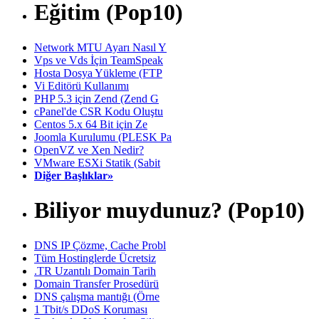
Eğitim (Pop10)
Network MTU Ayarı Nasıl Y
Vps ve Vds İçin TeamSpeak
Hosta Dosya Yükleme (FTP
Vi Editörü Kullanımı
PHP 5.3 için Zend (Zend G
cPanel'de CSR Kodu Oluştu
Centos 5.x 64 Bit için Ze
Joomla Kurulumu (PLESK Pa
OpenVZ ve Xen Nedir?
VMware ESXi Statik (Sabit
Diğer Başlıklar»
Biliyor muydunuz? (Pop10)
DNS IP Çözme, Cache Probl
Tüm Hostinglerde Ücretsiz
.TR Uzantılı Domain Tarih
Domain Transfer Prosedürü
DNS çalışma mantığı (Örne
1 Tbit/s DDoS Koruması