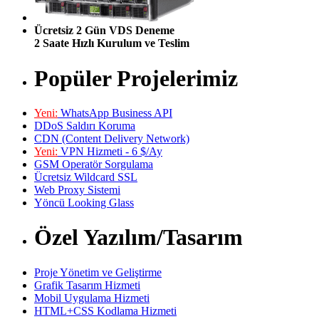
Ücretsiz 2 Gün VDS Deneme
2 Saate Hızlı Kurulum ve Teslim
Popüler Projelerimiz
Yeni:
WhatsApp Business API
DDoS Saldırı Koruma
CDN (Content Delivery Network)
Yeni:
VPN Hizmeti - 6 $/Ay
GSM Operatör Sorgulama
Ücretsiz Wildcard SSL
Web Proxy Sistemi
Yöncü Looking Glass
Özel Yazılım/Tasarım
Proje Yönetim ve Geliştirme
Grafik Tasarım Hizmeti
Mobil Uygulama Hizmeti
HTML+CSS Kodlama Hizmeti