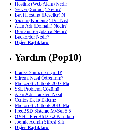
Hosting (Web Alanı) Nedir
Server (Sunucu) Nedir?
Bayi Hosting (Reseller) N
Yazılım(Kodlama) Dili Ned
Alan Adı (Domain) Nedir?
Domain Sorgulama Nedir?
Backorder Nedir?
Diğer Başlıklar»
Yardım (Pop10)
Fransa Sunucular için IP
Şifremi Nasıl Öğrenirim?
Microsoft Outlook 2007 Ma
SSL Problemi Çözümü
Alan Adı Transferi Nasıl
Centos Ek İp Ekleme
Microsoft Outlook 2010 Ma
FreeBSD Sisteme MySql 5.5
OVH - FreeBSD 7.2 Kurulum
Joomla Admin Şifresi Sıfı
Diğer Başlıklar»