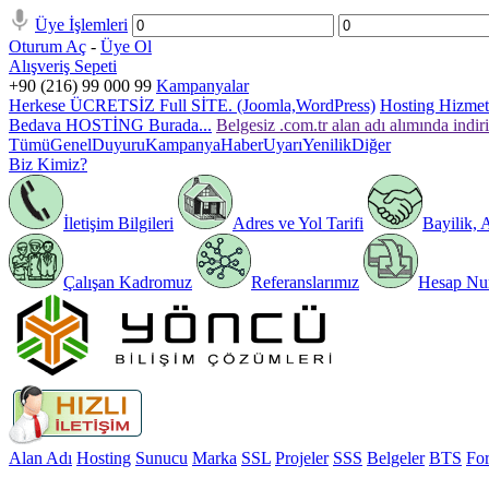
Üye İşlemleri
Oturum Aç
-
Üye Ol
Alışveriş Sepeti
+90 (216) 99 000 99
Kampanyalar
Herkese ÜCRETSİZ Full SİTE. (Joomla,WordPress)
Hosting Hizmeti
Bedava HOSTİNG Burada...
Belgesiz .com.tr alan adı alımında indir
Tümü
Genel
Duyuru
Kampanya
Haber
Uyarı
Yenilik
Diğer
Biz Kimiz?
İletişim Bilgileri
Adres ve Yol Tarifi
Bayilik, 
Çalışan Kadromuz
Referanslarımız
Hesap Num
Alan Adı
Hosting
Sunucu
Marka
SSL
Projeler
SSS
Belgeler
BTS
Fo