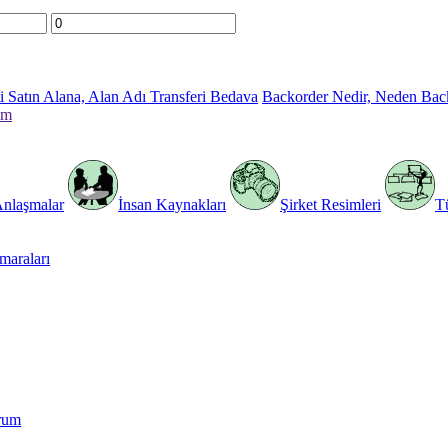
 Satın Alana, Alan Adı Transferi Bedava
Backorder Nedir, Neden Bac
im
Anlaşmalar
İnsan Kaynakları
Şirket Resimleri
T
araları
rum