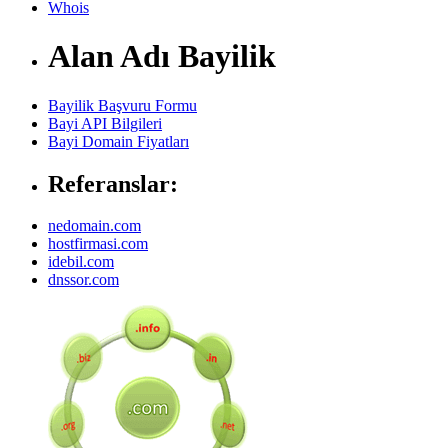
Whois
Alan Adı Bayilik
Bayilik Başvuru Formu
Bayi API Bilgileri
Bayi Domain Fiyatları
Referanslar:
nedomain.com
hostfirmasi.com
idebil.com
dnssor.com