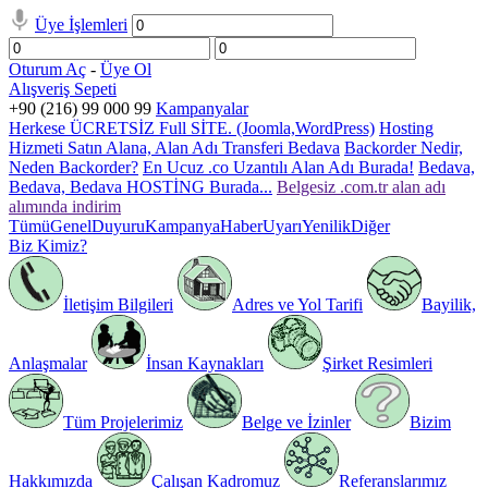
Üye İşlemleri
Oturum Aç
-
Üye Ol
Alışveriş Sepeti
+90 (216) 99 000 99
Kampanyalar
Herkese ÜCRETSİZ Full SİTE. (Joomla,WordPress)
Hosting
Hizmeti Satın Alana, Alan Adı Transferi Bedava
Backorder Nedir,
Neden Backorder?
En Ucuz .co Uzantılı Alan Adı Burada!
Bedava,
Bedava, Bedava HOSTİNG Burada...
Belgesiz .com.tr alan adı
alımında indirim
Tümü
Genel
Duyuru
Kampanya
Haber
Uyarı
Yenilik
Diğer
Biz Kimiz?
İletişim Bilgileri
Adres ve Yol Tarifi
Bayilik,
Anlaşmalar
İnsan Kaynakları
Şirket Resimleri
Tüm Projelerimiz
Belge ve İzinler
Bizim
Hakkımızda
Çalışan Kadromuz
Referanslarımız