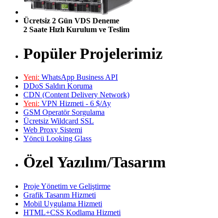
Ücretsiz 2 Gün VDS Deneme
2 Saate Hızlı Kurulum ve Teslim
Popüler Projelerimiz
Yeni:
WhatsApp Business API
DDoS Saldırı Koruma
CDN (Content Delivery Network)
Yeni:
VPN Hizmeti - 6 $/Ay
GSM Operatör Sorgulama
Ücretsiz Wildcard SSL
Web Proxy Sistemi
Yöncü Looking Glass
Özel Yazılım/Tasarım
Proje Yönetim ve Geliştirme
Grafik Tasarım Hizmeti
Mobil Uygulama Hizmeti
HTML+CSS Kodlama Hizmeti