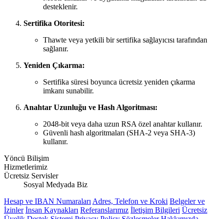
desteklenir.
Sertifika Otoritesi:
Thawte veya yetkili bir sertifika sağlayıcısı tarafından
sağlanır.
Yeniden Çıkarma:
Sertifika süresi boyunca ücretsiz yeniden çıkarma
imkanı sunabilir.
Anahtar Uzunluğu ve Hash Algoritması:
2048-bit veya daha uzun RSA özel anahtar kullanır.
Güvenli hash algoritmaları (SHA-2 veya SHA-3)
kullanır.
Yöncü Bilişim
Hizmetlerimiz
Ücretsiz Servisler
Sosyal Medyada Biz
Hesap ve IBAN Numaraları
Adres, Telefon ve Kroki
Belgeler ve
İzinler
İnsan Kaynakları
Referanslarımız
İletişim Bilgileri
Ücretsiz
Üyelik
Destek Sistemi
Privacy Policy
Sözleşmeler
Hakkımızda