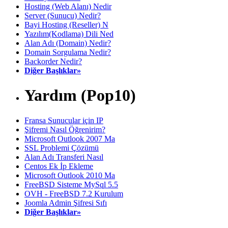
Hosting (Web Alanı) Nedir
Server (Sunucu) Nedir?
Bayi Hosting (Reseller) N
Yazılım(Kodlama) Dili Ned
Alan Adı (Domain) Nedir?
Domain Sorgulama Nedir?
Backorder Nedir?
Diğer Başlıklar»
Yardım (Pop10)
Fransa Sunucular için IP
Şifremi Nasıl Öğrenirim?
Microsoft Outlook 2007 Ma
SSL Problemi Çözümü
Alan Adı Transferi Nasıl
Centos Ek İp Ekleme
Microsoft Outlook 2010 Ma
FreeBSD Sisteme MySql 5.5
OVH - FreeBSD 7.2 Kurulum
Joomla Admin Şifresi Sıfı
Diğer Başlıklar»