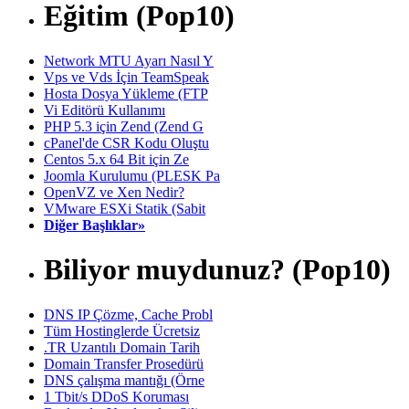
Eğitim (Pop10)
Network MTU Ayarı Nasıl Y
Vps ve Vds İçin TeamSpeak
Hosta Dosya Yükleme (FTP
Vi Editörü Kullanımı
PHP 5.3 için Zend (Zend G
cPanel'de CSR Kodu Oluştu
Centos 5.x 64 Bit için Ze
Joomla Kurulumu (PLESK Pa
OpenVZ ve Xen Nedir?
VMware ESXi Statik (Sabit
Diğer Başlıklar»
Biliyor muydunuz? (Pop10)
DNS IP Çözme, Cache Probl
Tüm Hostinglerde Ücretsiz
.TR Uzantılı Domain Tarih
Domain Transfer Prosedürü
DNS çalışma mantığı (Örne
1 Tbit/s DDoS Koruması