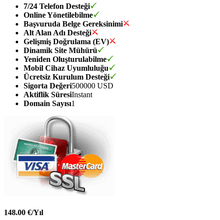
7/24 Telefon Desteği
Online Yönetilebilme
Başvuruda Belge Gereksinimi
Alt Alan Adı Desteği
Gelişmiş Doğrulama (EV)
Dinamik Site Mühürü
Yeniden Oluşturulabilme
Mobil Cihaz Uyumluluğu
Ücretsiz Kurulum Desteği
Sigorta Değeri
500000 USD
Aktiflik Süresi
Instant
Domain Sayısı
1
148.00 €/Yıl