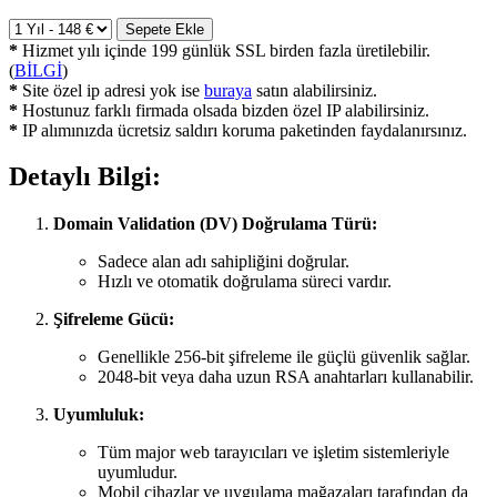
Sepete Ekle
*
Hizmet yılı içinde 199 günlük SSL birden fazla üretilebilir.
(
BİLGİ
)
*
Site özel ip adresi yok ise
buraya
satın alabilirsiniz.
*
Hostunuz farklı firmada olsada bizden özel IP alabilirsiniz.
*
IP alımınızda ücretsiz saldırı koruma paketinden faydalanırsınız.
Detaylı Bilgi:
Domain Validation (DV) Doğrulama Türü:
Sadece alan adı sahipliğini doğrular.
Hızlı ve otomatik doğrulama süreci vardır.
Şifreleme Gücü:
Genellikle 256-bit şifreleme ile güçlü güvenlik sağlar.
2048-bit veya daha uzun RSA anahtarları kullanabilir.
Uyumluluk:
Tüm major web tarayıcıları ve işletim sistemleriyle
uyumludur.
Mobil cihazlar ve uygulama mağazaları tarafından da