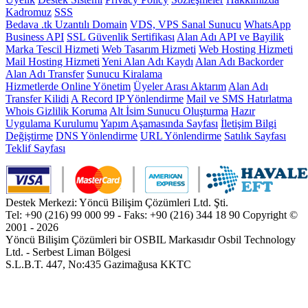
Kadromuz
SSS
Bedava .tk Uzantılı Domain
VDS, VPS Sanal Sunucu
WhatsApp
Business API
SSL Güvenlik Sertifikası
Alan Adı API ve Bayilik
Marka Tescil Hizmeti
Web Tasarım Hizmeti
Web Hosting Hizmeti
Mail Hosting Hizmeti
Yeni Alan Adı Kaydı
Alan Adı Backorder
Alan Adı Transfer
Sunucu Kiralama
Hizmetlerde Online Yönetim
Üyeler Arası Aktarım
Alan Adı
Transfer Kilidi
A Record IP Yönlendirme
Mail ve SMS Hatırlatma
Whois Gizlilik Koruma
Alt İsim Sunucu Oluşturma
Hazır
Uygulama Kurulumu
Yapım Aşamasında Sayfası
İletişim Bilgi
Değiştirme
DNS Yönlendirme
URL Yönlendirme
Satılık Sayfası
Teklif Sayfası
Destek Merkezi: Yöncü Bilişim Çözümleri Ltd. Şti.
Tel: +90 (216) 99 000 99 - Faks: +90 (216) 344 18 90
Copyright ©
2001 - 2026
Yöncü Bilişim Çözümleri bir OSBIL Markasıdır
Osbil Technology
Ltd. - Serbest Liman Bölgesi
S.L.B.T. 447, No:435 Gazimağusa KKTC