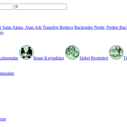
 Satın Alana, Alan Adı Transferi Bedava
Backorder Nedir, Neden Bac
im
Anlaşmalar
İnsan Kaynakları
Şirket Resimleri
T
araları
rum