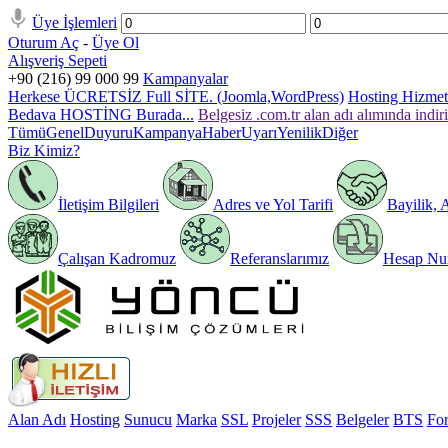
Üye İşlemleri
Oturum Aç
-
Üye Ol
Alışveriş Sepeti
+90 (216) 99 000 99
Kampanyalar
Herkese ÜCRETSİZ Full SİTE. (Joomla,WordPress)
Hosting Hizmeti
Bedava HOSTİNG Burada...
Belgesiz .com.tr alan adı alımında indir
Tümü
Genel
Duyuru
Kampanya
Haber
Uyarı
Yenilik
Diğer
Biz Kimiz?
İletişim Bilgileri
Adres ve Yol Tarifi
Bayilik, 
Çalışan Kadromuz
Referanslarımız
Hesap Num
Alan Adı
Hosting
Sunucu
Marka
SSL
Projeler
SSS
Belgeler
BTS
Fo