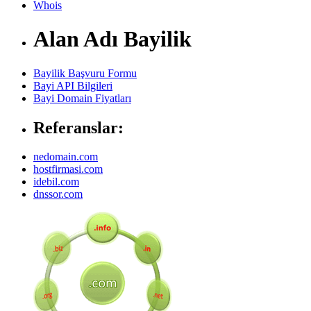
Whois
Alan Adı Bayilik
Bayilik Başvuru Formu
Bayi API Bilgileri
Bayi Domain Fiyatları
Referanslar:
nedomain.com
hostfirmasi.com
idebil.com
dnssor.com