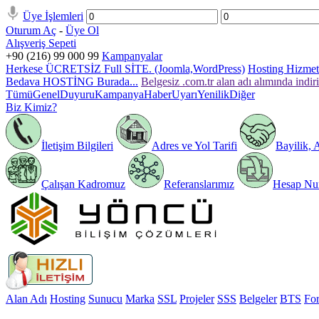
Üye İşlemleri
Oturum Aç
-
Üye Ol
Alışveriş Sepeti
+90 (216) 99 000 99
Kampanyalar
Herkese ÜCRETSİZ Full SİTE. (Joomla,WordPress)
Hosting Hizmeti
Bedava HOSTİNG Burada...
Belgesiz .com.tr alan adı alımında indir
Tümü
Genel
Duyuru
Kampanya
Haber
Uyarı
Yenilik
Diğer
Biz Kimiz?
İletişim Bilgileri
Adres ve Yol Tarifi
Bayilik, 
Çalışan Kadromuz
Referanslarımız
Hesap Num
Alan Adı
Hosting
Sunucu
Marka
SSL
Projeler
SSS
Belgeler
BTS
Fo