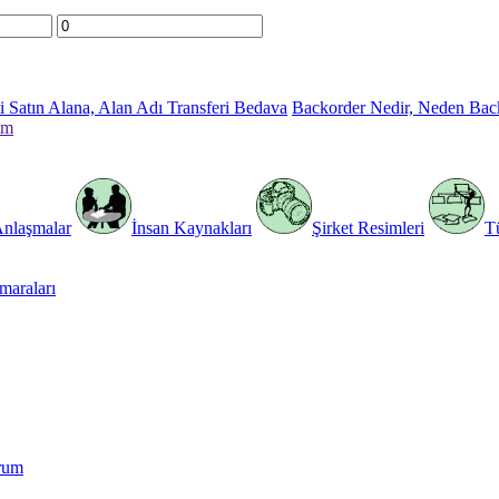
 Satın Alana, Alan Adı Transferi Bedava
Backorder Nedir, Neden Bac
im
Anlaşmalar
İnsan Kaynakları
Şirket Resimleri
T
araları
rum