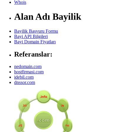
Whois
Alan Adı Bayilik
Bayilik Başvuru Formu
Bayi API Bilgileri
Bayi Domain Fiyatları
Referanslar:
nedomain.com
hostfirmasi.com
idebil.com
dnssor.com