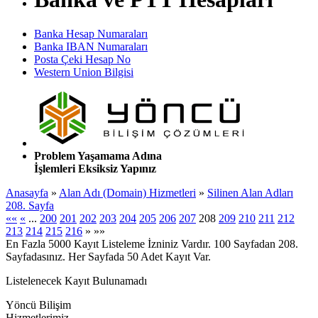
Banka Hesap Numaraları
Banka IBAN Numaraları
Posta Çeki Hesap No
Western Union Bilgisi
Problem Yaşamama Adına
İşlemleri Eksiksiz Yapınız
Anasayfa
»
Alan Adı (Domain) Hizmetleri
»
Silinen Alan Adları
208. Sayfa
««
«
...
200
201
202
203
204
205
206
207
208
209
210
211
212
213
214
215
216
»
»»
En Fazla 5000 Kayıt Listeleme İzniniz Vardır. 100 Sayfadan 208.
Sayfadasınız. Her Sayfada 50 Adet Kayıt Var.
Listelenecek Kayıt Bulunamadı
Yöncü Bilişim
Hizmetlerimiz