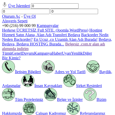
Üye İşlemleri
Oturum Aç
-
Üye Ol
Alışveriş Sepeti
+90 (216) 99 000 99
Kampanyalar
Herkese ÜCRETSİZ Full SİTE. (Joomla,WordPress)
Hosting
Hizmeti Satın Alana, Alan Adı Transferi Bedava
Backorder Nedir,
Neden Backorder?
En Ucuz .co Uzantılı Alan Adı Burada!
Bedava,
Bedava, Bedava HOSTİNG Burada...
Belgesiz .com.tr alan adı
alımında indirim
Tümü
Genel
Duyuru
Kampanya
Haber
Uyarı
Yenilik
Diğer
Biz Kimiz?
İletişim Bilgileri
Adres ve Yol Tarifi
Bayilik,
Anlaşmalar
İnsan Kaynakları
Şirket Resimleri
Tüm Projelerimiz
Belge ve İzinler
Bizim
Hakkımızda
Çalışan Kadromuz
Referanslarımız