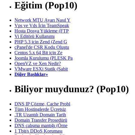
Eğitim (Pop10)
Network MTU Ayarı Nasıl Y
Vps ve Vds İçin TeamSpeak
Hosta Dosya Yükleme (FTP
Vi Editörü Kullanımı
PHP 5.3 için Zend (Zend G
cPanel'de CSR Kodu Oluştu
Centos 5.x 64 Bit için Ze
Joomla Kurulumu (PLESK Pa
OpenVZ ve Xen Nedir?
VMware ESXi Statik (Sabit
Diğer Başlıklar»
Biliyor muydunuz? (Pop10)
DNS IP Çözme, Cache Probl
Tüm Hostinglerde Ücretsiz
.TR Uzantılı Domain Tarih
Domain Transfer Prosedürü
DNS çalışma mantığı (Örne
1 Tbit/s DDoS Koruması