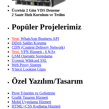
Ücretsiz 2 Gün VDS Deneme
2 Saate Hızlı Kurulum ve Teslim
Popüler Projelerimiz
Yeni:
WhatsApp Business API
DDoS Saldırı Koruma
CDN (Content Delivery Network)
Yeni:
VPN Hizmeti - 6 $/Ay
GSM Operatör Sorgulama
Ücretsiz Wildcard SSL
Web Proxy Sistemi
Yöncü Looking Glass
Özel Yazılım/Tasarım
Proje Yönetim ve Geliştirme
Grafik Tasarım Hizmeti
Mobil Uygulama Hizmeti
HTML+CSS Kodlama Hizmeti