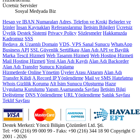
Ücretsiz Servisler
Sosyal Medyada Biz
Hesap ve IBAN Numaraları
Adres, Telefon ve Kroki
Belgeler ve
İzinler
İnsan Kaynakları
Referanslarımız
İletişim Bilgileri
Ücretsiz
Üyelik
Destek Sistemi
Privacy Policy
Sözleşmeler
Hakkımızda
Kadromuz
SSS
Bedava .tk Uzantılı Domain
VDS, VPS Sanal Sunucu
WhatsApp
Business API
SSL Güvenlik Sertifikası
Alan Adı API ve Bayilik
Marka Tescil Hizmeti
Web Tasarım Hizmeti
Web Hosting Hizmeti
Mail Hosting Hizmeti
Yeni Alan Adı Kaydı
Alan Adı Backorder
Alan Adı Transfer
Sunucu Kiralama
Hizmetlerde Online Yönetim
Üyeler Arası Aktarım
Alan Adı
Transfer Kilidi
A Record IP Yönlendirme
Mail ve SMS Hatırlatma
Whois Gizlilik Koruma
Alt İsim Sunucu Oluşturma
Hazır
Uygulama Kurulumu
Yapım Aşamasında Sayfası
İletişim Bilgi
Değiştirme
DNS Yönlendirme
URL Yönlendirme
Satılık Sayfası
Teklif Sayfası
Destek Merkezi: Yöncü Bilişim Çözümleri Ltd. Şti.
Tel: +90 (216) 99 000 99 - Faks: +90 (216) 344 18 90
Copyright ©
2001 - 2026