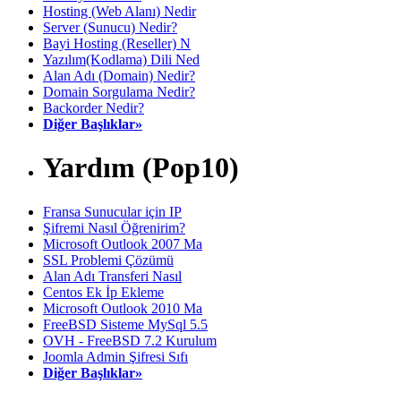
Hosting (Web Alanı) Nedir
Server (Sunucu) Nedir?
Bayi Hosting (Reseller) N
Yazılım(Kodlama) Dili Ned
Alan Adı (Domain) Nedir?
Domain Sorgulama Nedir?
Backorder Nedir?
Diğer Başlıklar»
Yardım (Pop10)
Fransa Sunucular için IP
Şifremi Nasıl Öğrenirim?
Microsoft Outlook 2007 Ma
SSL Problemi Çözümü
Alan Adı Transferi Nasıl
Centos Ek İp Ekleme
Microsoft Outlook 2010 Ma
FreeBSD Sisteme MySql 5.5
OVH - FreeBSD 7.2 Kurulum
Joomla Admin Şifresi Sıfı
Diğer Başlıklar»