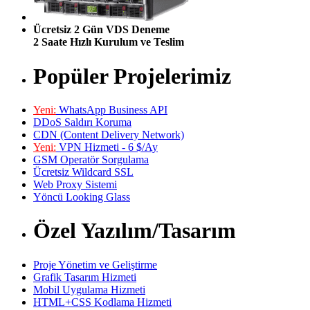
Ücretsiz 2 Gün VDS Deneme
2 Saate Hızlı Kurulum ve Teslim
Popüler Projelerimiz
Yeni:
WhatsApp Business API
DDoS Saldırı Koruma
CDN (Content Delivery Network)
Yeni:
VPN Hizmeti - 6 $/Ay
GSM Operatör Sorgulama
Ücretsiz Wildcard SSL
Web Proxy Sistemi
Yöncü Looking Glass
Özel Yazılım/Tasarım
Proje Yönetim ve Geliştirme
Grafik Tasarım Hizmeti
Mobil Uygulama Hizmeti
HTML+CSS Kodlama Hizmeti