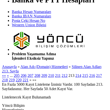
Banka Hesap Numaraları
Banka IBAN Numaraları
Posta Çeki Hesap No
Western Union Bilgisi
Problem Yaşamama Adına
İşlemleri Eksiksiz Yapınız
Anasayfa
»
Alan Adı (Domain) Hizmetleri
»
Silinen Alan Adları
213. Sayfa
««
«
...
205
206
207
208
209
210
211
212
213
214
215
216
217
218
219
220
221
»
»»
En Fazla 5000 Kayıt Listeleme İzniniz Vardır. 100 Sayfadan 213.
Sayfadasınız. Her Sayfada 50 Adet Kayıt Var.
Listelenecek Kayıt Bulunamadı
Yöncü Bilişim
Hizmetlerimiz