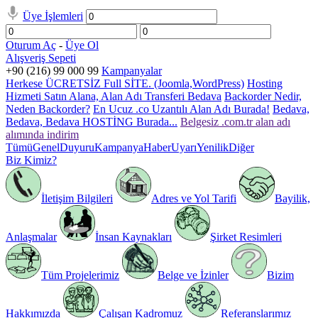
Üye İşlemleri
Oturum Aç
-
Üye Ol
Alışveriş Sepeti
+90 (216) 99 000 99
Kampanyalar
Herkese ÜCRETSİZ Full SİTE. (Joomla,WordPress)
Hosting
Hizmeti Satın Alana, Alan Adı Transferi Bedava
Backorder Nedir,
Neden Backorder?
En Ucuz .co Uzantılı Alan Adı Burada!
Bedava,
Bedava, Bedava HOSTİNG Burada...
Belgesiz .com.tr alan adı
alımında indirim
Tümü
Genel
Duyuru
Kampanya
Haber
Uyarı
Yenilik
Diğer
Biz Kimiz?
İletişim Bilgileri
Adres ve Yol Tarifi
Bayilik,
Anlaşmalar
İnsan Kaynakları
Şirket Resimleri
Tüm Projelerimiz
Belge ve İzinler
Bizim
Hakkımızda
Çalışan Kadromuz
Referanslarımız