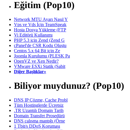
Eğitim (Pop10)
Network MTU Ayarı Nasıl Y
Vps ve Vds İçin TeamSpeak
Hosta Dosya Yükleme (FTP
Vi Editörü Kullanımı
PHP 5.3 için Zend (Zend G
cPanel'de CSR Kodu Oluştu
Centos 5.x 64 Bit için Ze
Joomla Kurulumu (PLESK Pa
OpenVZ ve Xen Nedir?
VMware ESXi Statik (Sabit
Diğer Başlıklar»
Biliyor muydunuz? (Pop10)
DNS IP Çözme, Cache Probl
Tüm Hostinglerde Ücretsiz
.TR Uzantılı Domain Tarih
Domain Transfer Prosedürü
DNS çalışma mantığı (Örne
1 Tbit/s DDoS Koruması