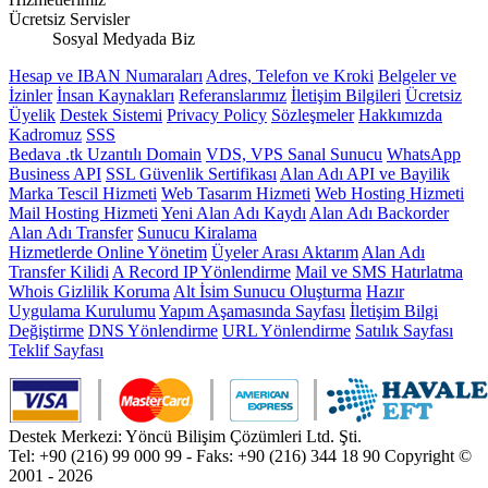
Ücretsiz Servisler
Sosyal Medyada Biz
Hesap ve IBAN Numaraları
Adres, Telefon ve Kroki
Belgeler ve
İzinler
İnsan Kaynakları
Referanslarımız
İletişim Bilgileri
Ücretsiz
Üyelik
Destek Sistemi
Privacy Policy
Sözleşmeler
Hakkımızda
Kadromuz
SSS
Bedava .tk Uzantılı Domain
VDS, VPS Sanal Sunucu
WhatsApp
Business API
SSL Güvenlik Sertifikası
Alan Adı API ve Bayilik
Marka Tescil Hizmeti
Web Tasarım Hizmeti
Web Hosting Hizmeti
Mail Hosting Hizmeti
Yeni Alan Adı Kaydı
Alan Adı Backorder
Alan Adı Transfer
Sunucu Kiralama
Hizmetlerde Online Yönetim
Üyeler Arası Aktarım
Alan Adı
Transfer Kilidi
A Record IP Yönlendirme
Mail ve SMS Hatırlatma
Whois Gizlilik Koruma
Alt İsim Sunucu Oluşturma
Hazır
Uygulama Kurulumu
Yapım Aşamasında Sayfası
İletişim Bilgi
Değiştirme
DNS Yönlendirme
URL Yönlendirme
Satılık Sayfası
Teklif Sayfası
Destek Merkezi: Yöncü Bilişim Çözümleri Ltd. Şti.
Tel: +90 (216) 99 000 99 - Faks: +90 (216) 344 18 90
Copyright ©
2001 - 2026