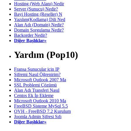
Hosting (Web Alanı) Nedir
Server (Sunucu) Nedir?
Bayi Hosting (Reseller) N
Yazılım(Kodlama) Dili Ned
Alan Adı (Domain) Nedir?
Domain Sorgulama Nedir?
Backorder Nedir?
Diğer Başlıklar»
Yardım (Pop10)
Fransa Sunucular için IP
Şifremi Nasıl Öğrenirim?
Microsoft Outlook 2007 Ma
SSL Problemi Çözümü
Alan Adı Transferi Nasıl
Centos Ek İp Ekleme
Microsoft Outlook 2010 Ma
FreeBSD Sisteme MySql 5.5
OVH - FreeBSD 7.2 Kurulum
Joomla Admin Şifresi Sıfı
Diğer Başlıklar»