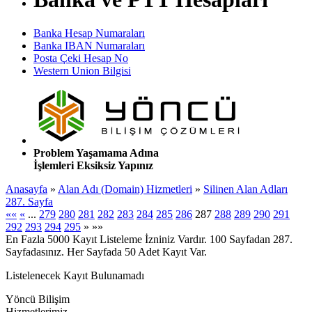
Banka Hesap Numaraları
Banka IBAN Numaraları
Posta Çeki Hesap No
Western Union Bilgisi
Problem Yaşamama Adına
İşlemleri Eksiksiz Yapınız
Anasayfa
»
Alan Adı (Domain) Hizmetleri
»
Silinen Alan Adları
287. Sayfa
««
«
...
279
280
281
282
283
284
285
286
287
288
289
290
291
292
293
294
295
»
»»
En Fazla 5000 Kayıt Listeleme İzniniz Vardır. 100 Sayfadan 287.
Sayfadasınız. Her Sayfada 50 Adet Kayıt Var.
Listelenecek Kayıt Bulunamadı
Yöncü Bilişim
Hizmetlerimiz