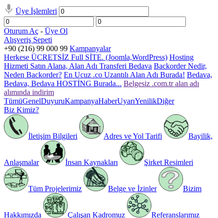
Üye İşlemleri
Oturum Aç
-
Üye Ol
Alışveriş Sepeti
+90 (216) 99 000 99
Kampanyalar
Herkese ÜCRETSİZ Full SİTE. (Joomla,WordPress)
Hosting
Hizmeti Satın Alana, Alan Adı Transferi Bedava
Backorder Nedir,
Neden Backorder?
En Ucuz .co Uzantılı Alan Adı Burada!
Bedava,
Bedava, Bedava HOSTİNG Burada...
Belgesiz .com.tr alan adı
alımında indirim
Tümü
Genel
Duyuru
Kampanya
Haber
Uyarı
Yenilik
Diğer
Biz Kimiz?
İletişim Bilgileri
Adres ve Yol Tarifi
Bayilik,
Anlaşmalar
İnsan Kaynakları
Şirket Resimleri
Tüm Projelerimiz
Belge ve İzinler
Bizim
Hakkımızda
Çalışan Kadromuz
Referanslarımız