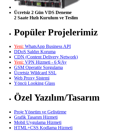
Ücretsiz 2 Gün VDS Deneme
2 Saate Hızlı Kurulum ve Teslim
Popüler Projelerimiz
Yeni:
WhatsApp Business API
DDoS Saldırı Koruma
CDN (Content Delivery Network)
Yeni:
VPN Hizmeti - 6 $/Ay
GSM Operatör Sorgulama
Ücretsiz Wildcard SSL
Web Proxy Sistemi
Yöncü Looking Glass
Özel Yazılım/Tasarım
Proje Yönetim ve Geliştirme
Grafik Tasarım Hizmeti
Mobil Uygulama Hizmeti
HTML+CSS Kodlama Hizmeti