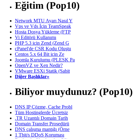
Eğitim (Pop10)
Network MTU Ayarı Nasıl Y
Vps ve Vds İçin TeamSpeak
Hosta Dosya Yükleme (FTP
Vi Editörü Kullanımı
PHP 5.3 için Zend (Zend G
cPanel'de CSR Kodu Oluştu
Centos 5.x 64 Bit için Ze
Joomla Kurulumu (PLESK Pa
OpenVZ ve Xen Nedir?
VMware ESXi Statik (Sabit
Diğer Başlıklar»
Biliyor muydunuz? (Pop10)
DNS IP Çözme, Cache Probl
Tüm Hostinglerde Ücretsiz
.TR Uzantılı Domain Tarih
Domain Transfer Prosedürü
DNS çalışma mantığı (Örne
1 Tbit/s DDoS Koruması