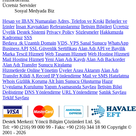
Ücretsiz Servisler
Sosyal Medyada Biz
Hesap ve IBAN Numaraları
Adres, Telefon ve Kroki
Belgeler ve
İzinler
İnsan Kaynakları
Referanslarımız
İletişim Bilgileri
Ücretsiz
Üyelik
Destek Sistemi
Privacy Policy
Sözleşmeler
Hakkımızda
Kadromuz
SSS
Bedava .tk Uzantılı Domain
VDS, VPS Sanal Sunucu
WhatsApp
Business API
SSL Güvenlik Sertifikası
Alan Adı API ve Bayilik
Marka Tescil Hizmeti
Web Tasarım Hizmeti
Web Hosting Hizmeti
Mail Hosting Hizmeti
Yeni Alan Adı Kaydı
Alan Adı Backorder
Alan Adı Transfer
Sunucu Kiralama
Hizmetlerde Online Yönetim
Üyeler Arası Aktarım
Alan Adı
Transfer Kilidi
A Record IP Yönlendirme
Mail ve SMS Hatırlatma
Whois Gizlilik Koruma
Alt İsim Sunucu Oluşturma
Hazır
Uygulama Kurulumu
Yapım Aşamasında Sayfası
İletişim Bilgi
Değiştirme
DNS Yönlendirme
URL Yönlendirme
Satılık Sayfası
Teklif Sayfası
Destek Merkezi: Yöncü Bilişim Çözümleri Ltd. Şti.
Tel: +90 (216) 99 000 99 - Faks: +90 (216) 344 18 90
Copyright ©
2001 - 2026