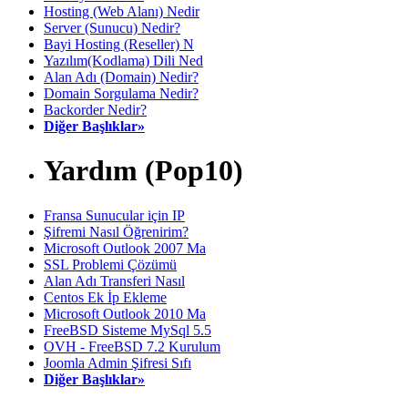
Hosting (Web Alanı) Nedir
Server (Sunucu) Nedir?
Bayi Hosting (Reseller) N
Yazılım(Kodlama) Dili Ned
Alan Adı (Domain) Nedir?
Domain Sorgulama Nedir?
Backorder Nedir?
Diğer Başlıklar»
Yardım (Pop10)
Fransa Sunucular için IP
Şifremi Nasıl Öğrenirim?
Microsoft Outlook 2007 Ma
SSL Problemi Çözümü
Alan Adı Transferi Nasıl
Centos Ek İp Ekleme
Microsoft Outlook 2010 Ma
FreeBSD Sisteme MySql 5.5
OVH - FreeBSD 7.2 Kurulum
Joomla Admin Şifresi Sıfı
Diğer Başlıklar»