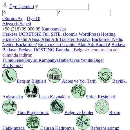
Üye İşlemleri
Oturum Aç
-
Üye Ol
Alışveriş Sepeti
+90 (216) 99 000 99
Kampanyalar
Herkese ÜCRETSİZ Full SİTE. (Joomla,WordPress)
Hosting
Hizmeti Satın Alana, Alan Adı Transferi Bedava
Backorder Nedir,
Neden Backorder?
En Ucuz .co Uzantılı Alan Adı Burada!
Bedava,
Bedava, Bedava HOSTİNG Burada...
Belgesiz .com.tr alan adı
alımında indirim
Tümü
Genel
Duyuru
Kampanya
Haber
Uyarı
Yenilik
Diğer
Biz Kimiz?
İletişim Bilgileri
Adres ve Yol Tarifi
Bayilik,
Anlaşmalar
İnsan Kaynakları
Şirket Resimleri
Tüm Projelerimiz
Belge ve İzinler
Bizim
Hakkımızda
Çalışan Kadromuz
Referanslarımız