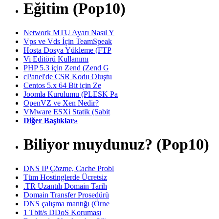
Eğitim (Pop10)
Network MTU Ayarı Nasıl Y
Vps ve Vds İçin TeamSpeak
Hosta Dosya Yükleme (FTP
Vi Editörü Kullanımı
PHP 5.3 için Zend (Zend G
cPanel'de CSR Kodu Oluştu
Centos 5.x 64 Bit için Ze
Joomla Kurulumu (PLESK Pa
OpenVZ ve Xen Nedir?
VMware ESXi Statik (Sabit
Diğer Başlıklar»
Biliyor muydunuz? (Pop10)
DNS IP Çözme, Cache Probl
Tüm Hostinglerde Ücretsiz
.TR Uzantılı Domain Tarih
Domain Transfer Prosedürü
DNS çalışma mantığı (Örne
1 Tbit/s DDoS Koruması