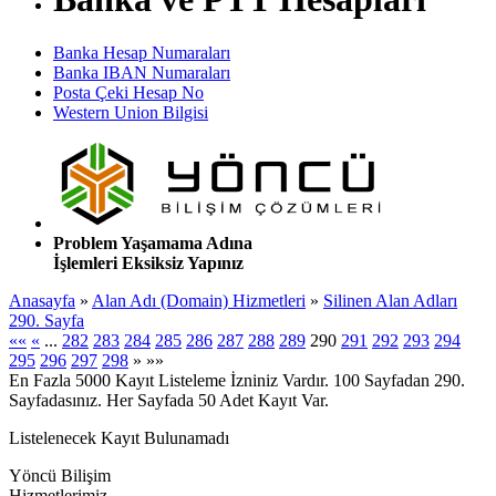
Banka Hesap Numaraları
Banka IBAN Numaraları
Posta Çeki Hesap No
Western Union Bilgisi
Problem Yaşamama Adına
İşlemleri Eksiksiz Yapınız
Anasayfa
»
Alan Adı (Domain) Hizmetleri
»
Silinen Alan Adları
290. Sayfa
««
«
...
282
283
284
285
286
287
288
289
290
291
292
293
294
295
296
297
298
»
»»
En Fazla 5000 Kayıt Listeleme İzniniz Vardır. 100 Sayfadan 290.
Sayfadasınız. Her Sayfada 50 Adet Kayıt Var.
Listelenecek Kayıt Bulunamadı
Yöncü Bilişim
Hizmetlerimiz