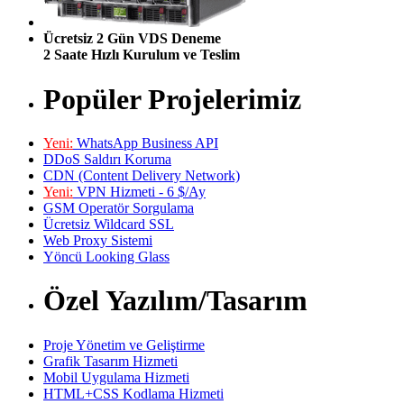
Ücretsiz 2 Gün VDS Deneme
2 Saate Hızlı Kurulum ve Teslim
Popüler Projelerimiz
Yeni:
WhatsApp Business API
DDoS Saldırı Koruma
CDN (Content Delivery Network)
Yeni:
VPN Hizmeti - 6 $/Ay
GSM Operatör Sorgulama
Ücretsiz Wildcard SSL
Web Proxy Sistemi
Yöncü Looking Glass
Özel Yazılım/Tasarım
Proje Yönetim ve Geliştirme
Grafik Tasarım Hizmeti
Mobil Uygulama Hizmeti
HTML+CSS Kodlama Hizmeti