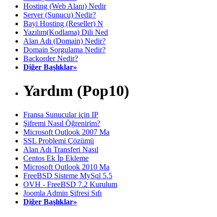
Hosting (Web Alanı) Nedir
Server (Sunucu) Nedir?
Bayi Hosting (Reseller) N
Yazılım(Kodlama) Dili Ned
Alan Adı (Domain) Nedir?
Domain Sorgulama Nedir?
Backorder Nedir?
Diğer Başlıklar»
Yardım (Pop10)
Fransa Sunucular için IP
Şifremi Nasıl Öğrenirim?
Microsoft Outlook 2007 Ma
SSL Problemi Çözümü
Alan Adı Transferi Nasıl
Centos Ek İp Ekleme
Microsoft Outlook 2010 Ma
FreeBSD Sisteme MySql 5.5
OVH - FreeBSD 7.2 Kurulum
Joomla Admin Şifresi Sıfı
Diğer Başlıklar»