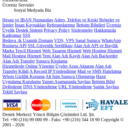
Ücretsiz Servisler
Sosyal Medyada Biz
Hesap ve IBAN Numaraları
Adres, Telefon ve Kroki
Belgeler ve
İzinler
İnsan Kaynakları
Referanslarımız
İletişim Bilgileri
Ücretsiz
Üyelik
Destek Sistemi
Privacy Policy
Sözleşmeler
Hakkımızda
Kadromuz
SSS
Bedava .tk Uzantılı Domain
VDS, VPS Sanal Sunucu
WhatsApp
Business API
SSL Güvenlik Sertifikası
Alan Adı API ve Bayilik
Marka Tescil Hizmeti
Web Tasarım Hizmeti
Web Hosting Hizmeti
Mail Hosting Hizmeti
Yeni Alan Adı Kaydı
Alan Adı Backorder
Alan Adı Transfer
Sunucu Kiralama
Hizmetlerde Online Yönetim
Üyeler Arası Aktarım
Alan Adı
Transfer Kilidi
A Record IP Yönlendirme
Mail ve SMS Hatırlatma
Whois Gizlilik Koruma
Alt İsim Sunucu Oluşturma
Hazır
Uygulama Kurulumu
Yapım Aşamasında Sayfası
İletişim Bilgi
Değiştirme
DNS Yönlendirme
URL Yönlendirme
Satılık Sayfası
Teklif Sayfası
Destek Merkezi: Yöncü Bilişim Çözümleri Ltd. Şti.
Tel: +90 (216) 99 000 99 - Faks: +90 (216) 344 18 90
Copyright ©
2001 - 2026