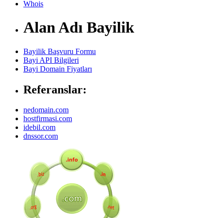
Whois
Alan Adı Bayilik
Bayilik Başvuru Formu
Bayi API Bilgileri
Bayi Domain Fiyatları
Referanslar:
nedomain.com
hostfirmasi.com
idebil.com
dnssor.com