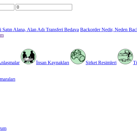
 Satın Alana, Alan Adı Transferi Bedava
Backorder Nedir, Neden Bac
im
Anlaşmalar
İnsan Kaynakları
Şirket Resimleri
T
araları
rum