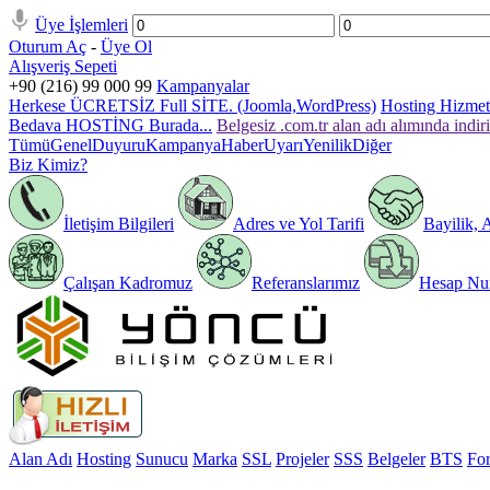
Üye İşlemleri
Oturum Aç
-
Üye Ol
Alışveriş Sepeti
+90 (216) 99 000 99
Kampanyalar
Herkese ÜCRETSİZ Full SİTE. (Joomla,WordPress)
Hosting Hizmeti
Bedava HOSTİNG Burada...
Belgesiz .com.tr alan adı alımında indir
Tümü
Genel
Duyuru
Kampanya
Haber
Uyarı
Yenilik
Diğer
Biz Kimiz?
İletişim Bilgileri
Adres ve Yol Tarifi
Bayilik, 
Çalışan Kadromuz
Referanslarımız
Hesap Num
Alan Adı
Hosting
Sunucu
Marka
SSL
Projeler
SSS
Belgeler
BTS
Fo