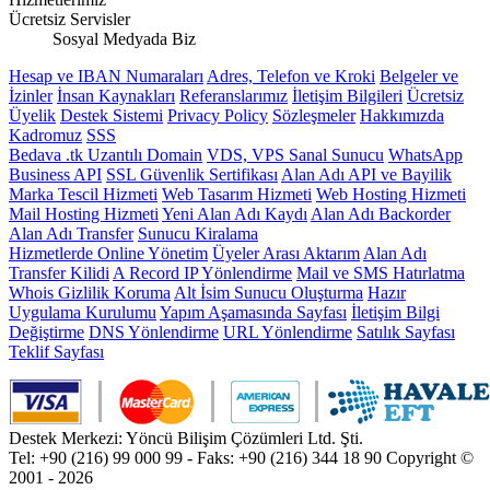
Ücretsiz Servisler
Sosyal Medyada Biz
Hesap ve IBAN Numaraları
Adres, Telefon ve Kroki
Belgeler ve
İzinler
İnsan Kaynakları
Referanslarımız
İletişim Bilgileri
Ücretsiz
Üyelik
Destek Sistemi
Privacy Policy
Sözleşmeler
Hakkımızda
Kadromuz
SSS
Bedava .tk Uzantılı Domain
VDS, VPS Sanal Sunucu
WhatsApp
Business API
SSL Güvenlik Sertifikası
Alan Adı API ve Bayilik
Marka Tescil Hizmeti
Web Tasarım Hizmeti
Web Hosting Hizmeti
Mail Hosting Hizmeti
Yeni Alan Adı Kaydı
Alan Adı Backorder
Alan Adı Transfer
Sunucu Kiralama
Hizmetlerde Online Yönetim
Üyeler Arası Aktarım
Alan Adı
Transfer Kilidi
A Record IP Yönlendirme
Mail ve SMS Hatırlatma
Whois Gizlilik Koruma
Alt İsim Sunucu Oluşturma
Hazır
Uygulama Kurulumu
Yapım Aşamasında Sayfası
İletişim Bilgi
Değiştirme
DNS Yönlendirme
URL Yönlendirme
Satılık Sayfası
Teklif Sayfası
Destek Merkezi: Yöncü Bilişim Çözümleri Ltd. Şti.
Tel: +90 (216) 99 000 99 - Faks: +90 (216) 344 18 90
Copyright ©
2001 - 2026