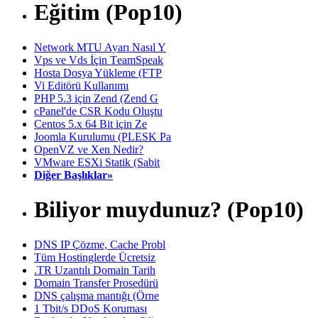
Eğitim (Pop10)
Network MTU Ayarı Nasıl Y
Vps ve Vds İçin TeamSpeak
Hosta Dosya Yükleme (FTP
Vi Editörü Kullanımı
PHP 5.3 için Zend (Zend G
cPanel'de CSR Kodu Oluştu
Centos 5.x 64 Bit için Ze
Joomla Kurulumu (PLESK Pa
OpenVZ ve Xen Nedir?
VMware ESXi Statik (Sabit
Diğer Başlıklar»
Biliyor muydunuz? (Pop10)
DNS IP Çözme, Cache Probl
Tüm Hostinglerde Ücretsiz
.TR Uzantılı Domain Tarih
Domain Transfer Prosedürü
DNS çalışma mantığı (Örne
1 Tbit/s DDoS Koruması