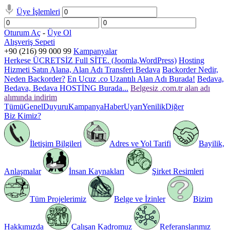
Üye İşlemleri
Oturum Aç
-
Üye Ol
Alışveriş Sepeti
+90 (216) 99 000 99
Kampanyalar
Herkese ÜCRETSİZ Full SİTE. (Joomla,WordPress)
Hosting
Hizmeti Satın Alana, Alan Adı Transferi Bedava
Backorder Nedir,
Neden Backorder?
En Ucuz .co Uzantılı Alan Adı Burada!
Bedava,
Bedava, Bedava HOSTİNG Burada...
Belgesiz .com.tr alan adı
alımında indirim
Tümü
Genel
Duyuru
Kampanya
Haber
Uyarı
Yenilik
Diğer
Biz Kimiz?
İletişim Bilgileri
Adres ve Yol Tarifi
Bayilik,
Anlaşmalar
İnsan Kaynakları
Şirket Resimleri
Tüm Projelerimiz
Belge ve İzinler
Bizim
Hakkımızda
Çalışan Kadromuz
Referanslarımız