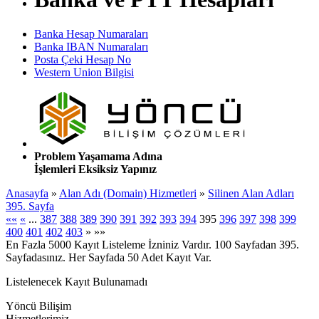
Banka Hesap Numaraları
Banka IBAN Numaraları
Posta Çeki Hesap No
Western Union Bilgisi
Problem Yaşamama Adına
İşlemleri Eksiksiz Yapınız
Anasayfa
»
Alan Adı (Domain) Hizmetleri
»
Silinen Alan Adları
395. Sayfa
««
«
...
387
388
389
390
391
392
393
394
395
396
397
398
399
400
401
402
403
»
»»
En Fazla 5000 Kayıt Listeleme İzniniz Vardır. 100 Sayfadan 395.
Sayfadasınız. Her Sayfada 50 Adet Kayıt Var.
Listelenecek Kayıt Bulunamadı
Yöncü Bilişim
Hizmetlerimiz