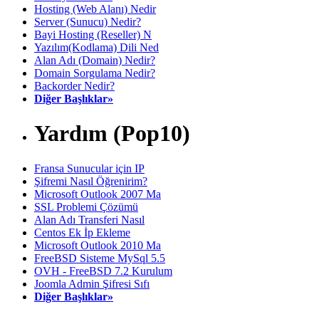
Hosting (Web Alanı) Nedir
Server (Sunucu) Nedir?
Bayi Hosting (Reseller) N
Yazılım(Kodlama) Dili Ned
Alan Adı (Domain) Nedir?
Domain Sorgulama Nedir?
Backorder Nedir?
Diğer Başlıklar»
Yardım (Pop10)
Fransa Sunucular için IP
Şifremi Nasıl Öğrenirim?
Microsoft Outlook 2007 Ma
SSL Problemi Çözümü
Alan Adı Transferi Nasıl
Centos Ek İp Ekleme
Microsoft Outlook 2010 Ma
FreeBSD Sisteme MySql 5.5
OVH - FreeBSD 7.2 Kurulum
Joomla Admin Şifresi Sıfı
Diğer Başlıklar»