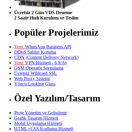
Ücretsiz 2 Gün VDS Deneme
2 Saate Hızlı Kurulum ve Teslim
Popüler Projelerimiz
Yeni:
WhatsApp Business API
DDoS Saldırı Koruma
CDN (Content Delivery Network)
Yeni:
VPN Hizmeti - 6 $/Ay
GSM Operatör Sorgulama
Ücretsiz Wildcard SSL
Web Proxy Sistemi
Yöncü Looking Glass
Özel Yazılım/Tasarım
Proje Yönetim ve Geliştirme
Grafik Tasarım Hizmeti
Mobil Uygulama Hizmeti
HTML+CSS Kodlama Hizmeti