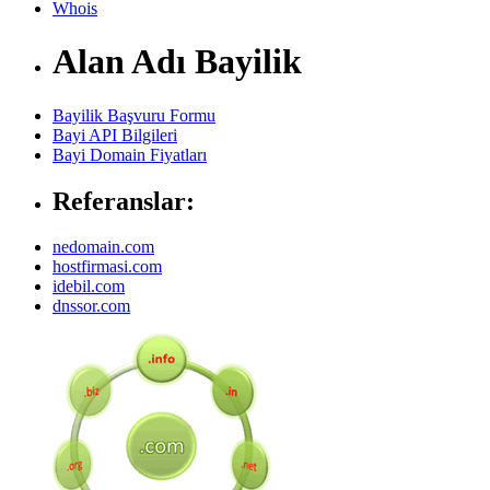
Whois
Alan Adı Bayilik
Bayilik Başvuru Formu
Bayi API Bilgileri
Bayi Domain Fiyatları
Referanslar:
nedomain.com
hostfirmasi.com
idebil.com
dnssor.com