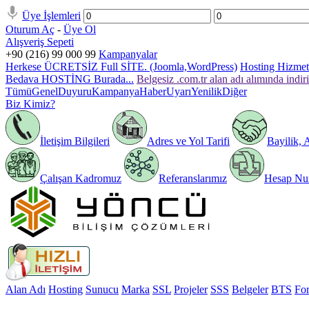
Üye İşlemleri
Oturum Aç
-
Üye Ol
Alışveriş Sepeti
+90 (216) 99 000 99
Kampanyalar
Herkese ÜCRETSİZ Full SİTE. (Joomla,WordPress)
Hosting Hizmeti
Bedava HOSTİNG Burada...
Belgesiz .com.tr alan adı alımında indir
Tümü
Genel
Duyuru
Kampanya
Haber
Uyarı
Yenilik
Diğer
Biz Kimiz?
İletişim Bilgileri
Adres ve Yol Tarifi
Bayilik, 
Çalışan Kadromuz
Referanslarımız
Hesap Num
Alan Adı
Hosting
Sunucu
Marka
SSL
Projeler
SSS
Belgeler
BTS
Fo