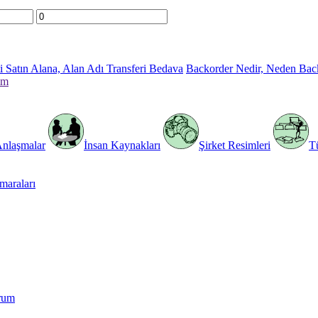
 Satın Alana, Alan Adı Transferi Bedava
Backorder Nedir, Neden Bac
im
Anlaşmalar
İnsan Kaynakları
Şirket Resimleri
T
araları
rum