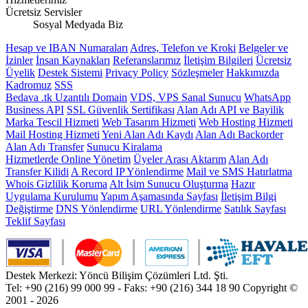
Ücretsiz Servisler
Sosyal Medyada Biz
Hesap ve IBAN Numaraları
Adres, Telefon ve Kroki
Belgeler ve
İzinler
İnsan Kaynakları
Referanslarımız
İletişim Bilgileri
Ücretsiz
Üyelik
Destek Sistemi
Privacy Policy
Sözleşmeler
Hakkımızda
Kadromuz
SSS
Bedava .tk Uzantılı Domain
VDS, VPS Sanal Sunucu
WhatsApp
Business API
SSL Güvenlik Sertifikası
Alan Adı API ve Bayilik
Marka Tescil Hizmeti
Web Tasarım Hizmeti
Web Hosting Hizmeti
Mail Hosting Hizmeti
Yeni Alan Adı Kaydı
Alan Adı Backorder
Alan Adı Transfer
Sunucu Kiralama
Hizmetlerde Online Yönetim
Üyeler Arası Aktarım
Alan Adı
Transfer Kilidi
A Record IP Yönlendirme
Mail ve SMS Hatırlatma
Whois Gizlilik Koruma
Alt İsim Sunucu Oluşturma
Hazır
Uygulama Kurulumu
Yapım Aşamasında Sayfası
İletişim Bilgi
Değiştirme
DNS Yönlendirme
URL Yönlendirme
Satılık Sayfası
Teklif Sayfası
Destek Merkezi: Yöncü Bilişim Çözümleri Ltd. Şti.
Tel: +90 (216) 99 000 99 - Faks: +90 (216) 344 18 90
Copyright ©
2001 - 2026