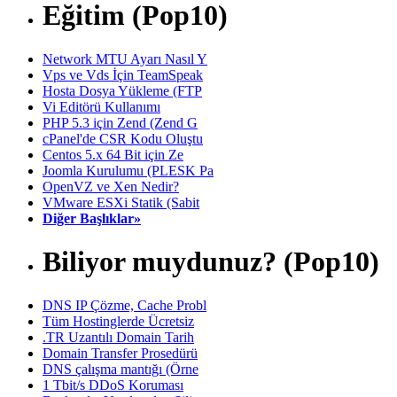
Eğitim (Pop10)
Network MTU Ayarı Nasıl Y
Vps ve Vds İçin TeamSpeak
Hosta Dosya Yükleme (FTP
Vi Editörü Kullanımı
PHP 5.3 için Zend (Zend G
cPanel'de CSR Kodu Oluştu
Centos 5.x 64 Bit için Ze
Joomla Kurulumu (PLESK Pa
OpenVZ ve Xen Nedir?
VMware ESXi Statik (Sabit
Diğer Başlıklar»
Biliyor muydunuz? (Pop10)
DNS IP Çözme, Cache Probl
Tüm Hostinglerde Ücretsiz
.TR Uzantılı Domain Tarih
Domain Transfer Prosedürü
DNS çalışma mantığı (Örne
1 Tbit/s DDoS Koruması