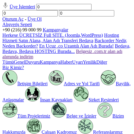
Üye İşlemleri
Oturum Aç
-
Üye Ol
Alışveriş Sepeti
+90 (216) 99 000 99
Kampanyalar
Herkese ÜCRETSİZ Full SİTE. (Joomla,WordPress)
Hosting
Hizmeti Satın Alana, Alan Adı Transferi Bedava
Backorder Nedir,
Neden Backorder?
En Ucuz .co Uzantılı Alan Adı Burada!
Bedava,
Bedava, Bedava HOSTİNG Burada...
Belgesiz .com.tr alan adı
alımında indirim
Tümü
Genel
Duyuru
Kampanya
Haber
Uyarı
Yenilik
Diğer
Biz Kimiz?
İletişim Bilgileri
Adres ve Yol Tarifi
Bayilik,
Anlaşmalar
İnsan Kaynakları
Şirket Resimleri
Tüm Projelerimiz
Belge ve İzinler
Bizim
Hakkımızda
Çalışan Kadromuz
Referanslarımız