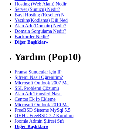
Hosting (Web Alanı) Nedir
Server (Sunucu) Nedir?
Bayi Hosting (Reseller) N
Yazılım(Kodlama) Dili Ned
Alan Adı (Domain) Nedir?
Domain Sorgulama Nedir?
Backorder Nedir?
Diğer Başlıklar»
Yardım (Pop10)
Fransa Sunucular için IP
Şifremi Nasıl Öğrenirim?
Microsoft Outlook 2007 Ma
SSL Problemi Çözümü
Alan Adı Transferi Nasıl
Centos Ek İp Ekleme
Microsoft Outlook 2010 Ma
FreeBSD Sisteme MySql 5.5
OVH - FreeBSD 7.2 Kurulum
Joomla Admin Şifresi Sıfı
Diğer Başlıklar»