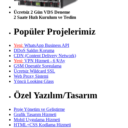
Ücretsiz 2 Gün VDS Deneme
2 Saate Hızlı Kurulum ve Teslim
Popüler Projelerimiz
Yeni:
WhatsApp Business API
DDoS Saldırı Koruma
CDN (Content Delivery Network)
Yeni:
VPN Hizmeti - 6 $/Ay
GSM Operatör Sorgulama
Ücretsiz Wildcard SSL
Web Proxy Sistemi
Yöncü Looking Glass
Özel Yazılım/Tasarım
Proje Yönetim ve Geliştirme
Grafik Tasarım Hizmeti
Mobil Uygulama Hizmeti
HTML+CSS Kodlama Hizmeti