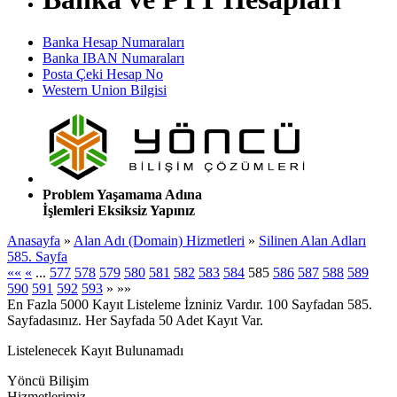
Banka Hesap Numaraları
Banka IBAN Numaraları
Posta Çeki Hesap No
Western Union Bilgisi
Problem Yaşamama Adına
İşlemleri Eksiksiz Yapınız
Anasayfa
»
Alan Adı (Domain) Hizmetleri
»
Silinen Alan Adları
585. Sayfa
««
«
...
577
578
579
580
581
582
583
584
585
586
587
588
589
590
591
592
593
»
»»
En Fazla 5000 Kayıt Listeleme İzniniz Vardır. 100 Sayfadan 585.
Sayfadasınız. Her Sayfada 50 Adet Kayıt Var.
Listelenecek Kayıt Bulunamadı
Yöncü Bilişim
Hizmetlerimiz