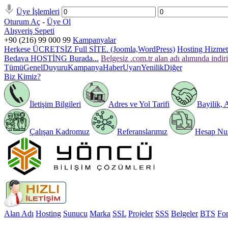
Üye İşlemleri
Oturum Aç
-
Üye Ol
Alışveriş Sepeti
+90 (216) 99 000 99
Kampanyalar
Herkese ÜCRETSİZ Full SİTE. (Joomla,WordPress)
Hosting Hizmeti
Bedava HOSTİNG Burada...
Belgesiz .com.tr alan adı alımında indir
Tümü
Genel
Duyuru
Kampanya
Haber
Uyarı
Yenilik
Diğer
Biz Kimiz?
İletişim Bilgileri
Adres ve Yol Tarifi
Bayilik, 
Çalışan Kadromuz
Referanslarımız
Hesap Num
Alan Adı
Hosting
Sunucu
Marka
SSL
Projeler
SSS
Belgeler
BTS
Fo