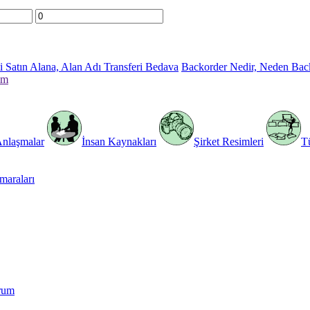
 Satın Alana, Alan Adı Transferi Bedava
Backorder Nedir, Neden Bac
im
Anlaşmalar
İnsan Kaynakları
Şirket Resimleri
T
araları
rum