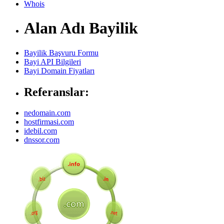
Whois
Alan Adı Bayilik
Bayilik Başvuru Formu
Bayi API Bilgileri
Bayi Domain Fiyatları
Referanslar:
nedomain.com
hostfirmasi.com
idebil.com
dnssor.com