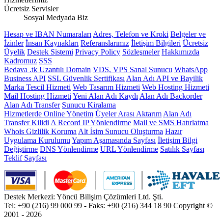
Ücretsiz Servisler
Sosyal Medyada Biz
Hesap ve IBAN Numaraları
Adres, Telefon ve Kroki
Belgeler ve
İzinler
İnsan Kaynakları
Referanslarımız
İletişim Bilgileri
Ücretsiz
Üyelik
Destek Sistemi
Privacy Policy
Sözleşmeler
Hakkımızda
Kadromuz
SSS
Bedava .tk Uzantılı Domain
VDS, VPS Sanal Sunucu
WhatsApp
Business API
SSL Güvenlik Sertifikası
Alan Adı API ve Bayilik
Marka Tescil Hizmeti
Web Tasarım Hizmeti
Web Hosting Hizmeti
Mail Hosting Hizmeti
Yeni Alan Adı Kaydı
Alan Adı Backorder
Alan Adı Transfer
Sunucu Kiralama
Hizmetlerde Online Yönetim
Üyeler Arası Aktarım
Alan Adı
Transfer Kilidi
A Record IP Yönlendirme
Mail ve SMS Hatırlatma
Whois Gizlilik Koruma
Alt İsim Sunucu Oluşturma
Hazır
Uygulama Kurulumu
Yapım Aşamasında Sayfası
İletişim Bilgi
Değiştirme
DNS Yönlendirme
URL Yönlendirme
Satılık Sayfası
Teklif Sayfası
Destek Merkezi: Yöncü Bilişim Çözümleri Ltd. Şti.
Tel: +90 (216) 99 000 99 - Faks: +90 (216) 344 18 90
Copyright ©
2001 - 2026