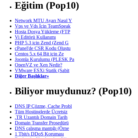
Eğitim (Pop10)
Network MTU Ayarı Nasıl Y
Vps ve Vds İçin TeamSpeak
Hosta Dosya Yükleme (FTP
Vi Editörü Kullanımı
PHP 5.3 için Zend (Zend G
cPanel'de CSR Kodu Oluştu
Centos 5.x 64 Bit için Ze
Joomla Kurulumu (PLESK Pa
OpenVZ ve Xen Nedir?
VMware ESXi Statik (Sabit
Diğer Başlıklar»
Biliyor muydunuz? (Pop10)
DNS IP Çözme, Cache Probl
Tüm Hostinglerde Ücretsiz
.TR Uzantılı Domain Tarih
Domain Transfer Prosedürü
DNS çalışma mantığı (Örne
1 Tbit/s DDoS Koruması