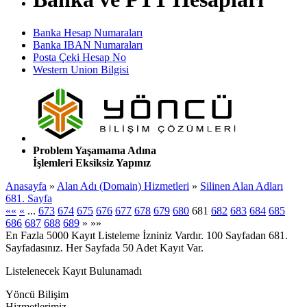
Banka Hesap Numaraları
Banka IBAN Numaraları
Posta Çeki Hesap No
Western Union Bilgisi
Problem Yaşamama Adına
İşlemleri Eksiksiz Yapınız
Anasayfa
»
Alan Adı (Domain) Hizmetleri
»
Silinen Alan Adları
681. Sayfa
««
«
...
673
674
675
676
677
678
679
680
681
682
683
684
685
686
687
688
689
»
»»
En Fazla 5000 Kayıt Listeleme İzniniz Vardır. 100 Sayfadan 681.
Sayfadasınız. Her Sayfada 50 Adet Kayıt Var.
Listelenecek Kayıt Bulunamadı
Yöncü Bilişim
Hizmetlerimiz