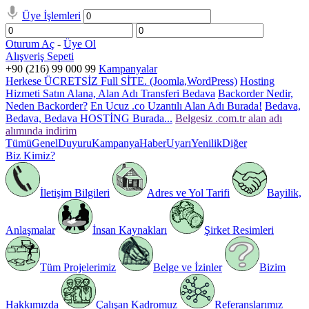
Üye İşlemleri
Oturum Aç
-
Üye Ol
Alışveriş Sepeti
+90 (216) 99 000 99
Kampanyalar
Herkese ÜCRETSİZ Full SİTE. (Joomla,WordPress)
Hosting
Hizmeti Satın Alana, Alan Adı Transferi Bedava
Backorder Nedir,
Neden Backorder?
En Ucuz .co Uzantılı Alan Adı Burada!
Bedava,
Bedava, Bedava HOSTİNG Burada...
Belgesiz .com.tr alan adı
alımında indirim
Tümü
Genel
Duyuru
Kampanya
Haber
Uyarı
Yenilik
Diğer
Biz Kimiz?
İletişim Bilgileri
Adres ve Yol Tarifi
Bayilik,
Anlaşmalar
İnsan Kaynakları
Şirket Resimleri
Tüm Projelerimiz
Belge ve İzinler
Bizim
Hakkımızda
Çalışan Kadromuz
Referanslarımız