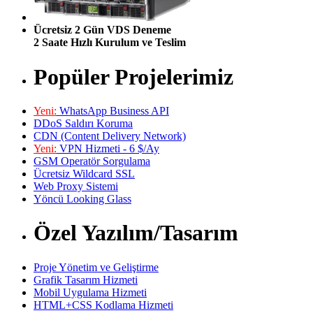
Ücretsiz 2 Gün VDS Deneme
2 Saate Hızlı Kurulum ve Teslim
Popüler Projelerimiz
Yeni:
WhatsApp Business API
DDoS Saldırı Koruma
CDN (Content Delivery Network)
Yeni:
VPN Hizmeti - 6 $/Ay
GSM Operatör Sorgulama
Ücretsiz Wildcard SSL
Web Proxy Sistemi
Yöncü Looking Glass
Özel Yazılım/Tasarım
Proje Yönetim ve Geliştirme
Grafik Tasarım Hizmeti
Mobil Uygulama Hizmeti
HTML+CSS Kodlama Hizmeti