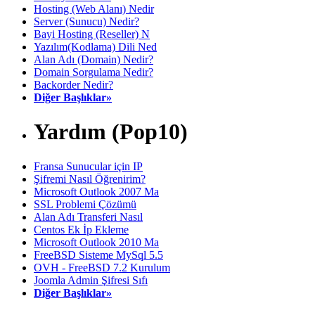
Hosting (Web Alanı) Nedir
Server (Sunucu) Nedir?
Bayi Hosting (Reseller) N
Yazılım(Kodlama) Dili Ned
Alan Adı (Domain) Nedir?
Domain Sorgulama Nedir?
Backorder Nedir?
Diğer Başlıklar»
Yardım (Pop10)
Fransa Sunucular için IP
Şifremi Nasıl Öğrenirim?
Microsoft Outlook 2007 Ma
SSL Problemi Çözümü
Alan Adı Transferi Nasıl
Centos Ek İp Ekleme
Microsoft Outlook 2010 Ma
FreeBSD Sisteme MySql 5.5
OVH - FreeBSD 7.2 Kurulum
Joomla Admin Şifresi Sıfı
Diğer Başlıklar»