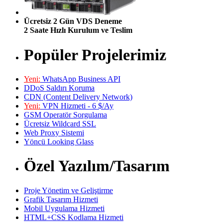
Ücretsiz 2 Gün VDS Deneme
2 Saate Hızlı Kurulum ve Teslim
Popüler Projelerimiz
Yeni:
WhatsApp Business API
DDoS Saldırı Koruma
CDN (Content Delivery Network)
Yeni:
VPN Hizmeti - 6 $/Ay
GSM Operatör Sorgulama
Ücretsiz Wildcard SSL
Web Proxy Sistemi
Yöncü Looking Glass
Özel Yazılım/Tasarım
Proje Yönetim ve Geliştirme
Grafik Tasarım Hizmeti
Mobil Uygulama Hizmeti
HTML+CSS Kodlama Hizmeti