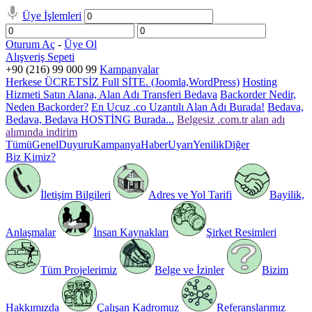
Üye İşlemleri
Oturum Aç
-
Üye Ol
Alışveriş Sepeti
+90 (216) 99 000 99
Kampanyalar
Herkese ÜCRETSİZ Full SİTE. (Joomla,WordPress)
Hosting
Hizmeti Satın Alana, Alan Adı Transferi Bedava
Backorder Nedir,
Neden Backorder?
En Ucuz .co Uzantılı Alan Adı Burada!
Bedava,
Bedava, Bedava HOSTİNG Burada...
Belgesiz .com.tr alan adı
alımında indirim
Tümü
Genel
Duyuru
Kampanya
Haber
Uyarı
Yenilik
Diğer
Biz Kimiz?
İletişim Bilgileri
Adres ve Yol Tarifi
Bayilik,
Anlaşmalar
İnsan Kaynakları
Şirket Resimleri
Tüm Projelerimiz
Belge ve İzinler
Bizim
Hakkımızda
Çalışan Kadromuz
Referanslarımız