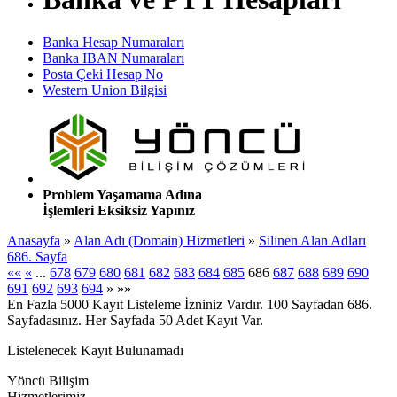
Banka Hesap Numaraları
Banka IBAN Numaraları
Posta Çeki Hesap No
Western Union Bilgisi
Problem Yaşamama Adına
İşlemleri Eksiksiz Yapınız
Anasayfa
»
Alan Adı (Domain) Hizmetleri
»
Silinen Alan Adları
686. Sayfa
««
«
...
678
679
680
681
682
683
684
685
686
687
688
689
690
691
692
693
694
»
»»
En Fazla 5000 Kayıt Listeleme İzniniz Vardır. 100 Sayfadan 686.
Sayfadasınız. Her Sayfada 50 Adet Kayıt Var.
Listelenecek Kayıt Bulunamadı
Yöncü Bilişim
Hizmetlerimiz