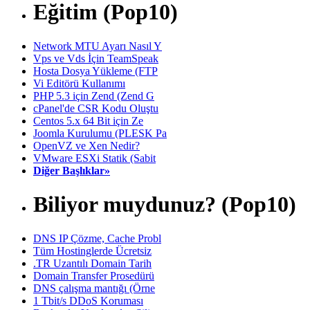
Eğitim (Pop10)
Network MTU Ayarı Nasıl Y
Vps ve Vds İçin TeamSpeak
Hosta Dosya Yükleme (FTP
Vi Editörü Kullanımı
PHP 5.3 için Zend (Zend G
cPanel'de CSR Kodu Oluştu
Centos 5.x 64 Bit için Ze
Joomla Kurulumu (PLESK Pa
OpenVZ ve Xen Nedir?
VMware ESXi Statik (Sabit
Diğer Başlıklar»
Biliyor muydunuz? (Pop10)
DNS IP Çözme, Cache Probl
Tüm Hostinglerde Ücretsiz
.TR Uzantılı Domain Tarih
Domain Transfer Prosedürü
DNS çalışma mantığı (Örne
1 Tbit/s DDoS Koruması