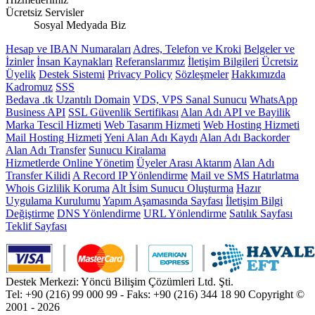
Ücretsiz Servisler
Sosyal Medyada Biz
Hesap ve IBAN Numaraları
Adres, Telefon ve Kroki
Belgeler ve
İzinler
İnsan Kaynakları
Referanslarımız
İletişim Bilgileri
Ücretsiz
Üyelik
Destek Sistemi
Privacy Policy
Sözleşmeler
Hakkımızda
Kadromuz
SSS
Bedava .tk Uzantılı Domain
VDS, VPS Sanal Sunucu
WhatsApp
Business API
SSL Güvenlik Sertifikası
Alan Adı API ve Bayilik
Marka Tescil Hizmeti
Web Tasarım Hizmeti
Web Hosting Hizmeti
Mail Hosting Hizmeti
Yeni Alan Adı Kaydı
Alan Adı Backorder
Alan Adı Transfer
Sunucu Kiralama
Hizmetlerde Online Yönetim
Üyeler Arası Aktarım
Alan Adı
Transfer Kilidi
A Record IP Yönlendirme
Mail ve SMS Hatırlatma
Whois Gizlilik Koruma
Alt İsim Sunucu Oluşturma
Hazır
Uygulama Kurulumu
Yapım Aşamasında Sayfası
İletişim Bilgi
Değiştirme
DNS Yönlendirme
URL Yönlendirme
Satılık Sayfası
Teklif Sayfası
Destek Merkezi: Yöncü Bilişim Çözümleri Ltd. Şti.
Tel: +90 (216) 99 000 99 - Faks: +90 (216) 344 18 90
Copyright ©
2001 - 2026