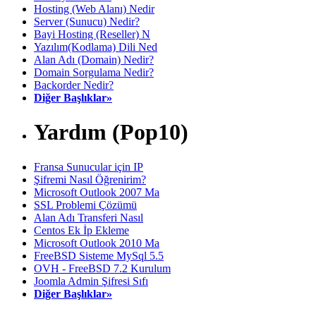
Hosting (Web Alanı) Nedir
Server (Sunucu) Nedir?
Bayi Hosting (Reseller) N
Yazılım(Kodlama) Dili Ned
Alan Adı (Domain) Nedir?
Domain Sorgulama Nedir?
Backorder Nedir?
Diğer Başlıklar»
Yardım (Pop10)
Fransa Sunucular için IP
Şifremi Nasıl Öğrenirim?
Microsoft Outlook 2007 Ma
SSL Problemi Çözümü
Alan Adı Transferi Nasıl
Centos Ek İp Ekleme
Microsoft Outlook 2010 Ma
FreeBSD Sisteme MySql 5.5
OVH - FreeBSD 7.2 Kurulum
Joomla Admin Şifresi Sıfı
Diğer Başlıklar»