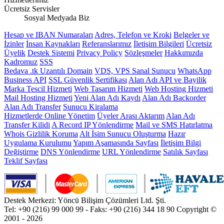
Ücretsiz Servisler
Sosyal Medyada Biz
Hesap ve IBAN Numaraları
Adres, Telefon ve Kroki
Belgeler ve
İzinler
İnsan Kaynakları
Referanslarımız
İletişim Bilgileri
Ücretsiz
Üyelik
Destek Sistemi
Privacy Policy
Sözleşmeler
Hakkımızda
Kadromuz
SSS
Bedava .tk Uzantılı Domain
VDS, VPS Sanal Sunucu
WhatsApp
Business API
SSL Güvenlik Sertifikası
Alan Adı API ve Bayilik
Marka Tescil Hizmeti
Web Tasarım Hizmeti
Web Hosting Hizmeti
Mail Hosting Hizmeti
Yeni Alan Adı Kaydı
Alan Adı Backorder
Alan Adı Transfer
Sunucu Kiralama
Hizmetlerde Online Yönetim
Üyeler Arası Aktarım
Alan Adı
Transfer Kilidi
A Record IP Yönlendirme
Mail ve SMS Hatırlatma
Whois Gizlilik Koruma
Alt İsim Sunucu Oluşturma
Hazır
Uygulama Kurulumu
Yapım Aşamasında Sayfası
İletişim Bilgi
Değiştirme
DNS Yönlendirme
URL Yönlendirme
Satılık Sayfası
Teklif Sayfası
Destek Merkezi: Yöncü Bilişim Çözümleri Ltd. Şti.
Tel: +90 (216) 99 000 99 - Faks: +90 (216) 344 18 90
Copyright ©
2001 - 2026