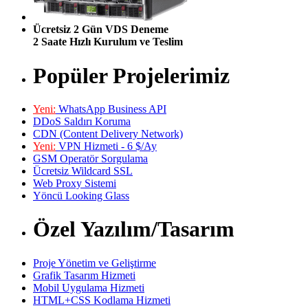
Ücretsiz 2 Gün VDS Deneme
2 Saate Hızlı Kurulum ve Teslim
Popüler Projelerimiz
Yeni:
WhatsApp Business API
DDoS Saldırı Koruma
CDN (Content Delivery Network)
Yeni:
VPN Hizmeti - 6 $/Ay
GSM Operatör Sorgulama
Ücretsiz Wildcard SSL
Web Proxy Sistemi
Yöncü Looking Glass
Özel Yazılım/Tasarım
Proje Yönetim ve Geliştirme
Grafik Tasarım Hizmeti
Mobil Uygulama Hizmeti
HTML+CSS Kodlama Hizmeti