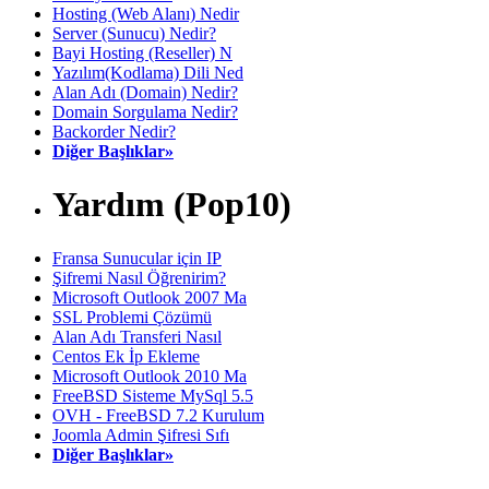
Hosting (Web Alanı) Nedir
Server (Sunucu) Nedir?
Bayi Hosting (Reseller) N
Yazılım(Kodlama) Dili Ned
Alan Adı (Domain) Nedir?
Domain Sorgulama Nedir?
Backorder Nedir?
Diğer Başlıklar»
Yardım (Pop10)
Fransa Sunucular için IP
Şifremi Nasıl Öğrenirim?
Microsoft Outlook 2007 Ma
SSL Problemi Çözümü
Alan Adı Transferi Nasıl
Centos Ek İp Ekleme
Microsoft Outlook 2010 Ma
FreeBSD Sisteme MySql 5.5
OVH - FreeBSD 7.2 Kurulum
Joomla Admin Şifresi Sıfı
Diğer Başlıklar»