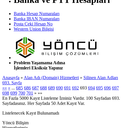
Banka Hesap Numaraları
Banka IBAN Numaraları
Posta Çeki Hesap No
Western Union Bilgisi
Problem Yaşamama Adına
İşlemleri Eksiksiz Yapınız
Anasayfa
»
Alan Adı (Domain) Hizmetleri
»
Silinen Alan Adları
693. Sayfa
««
«
...
685
686
687
688
689
690
691
692
693
694
695
696
697
698
699
700
701
»
»»
En Fazla 5000 Kayıt Listeleme İzniniz Vardır. 100 Sayfadan 693.
Sayfadasınız. Her Sayfada 50 Adet Kayıt Var.
Listelenecek Kayıt Bulunamadı
Yöncü Bilişim
Hizmetlerimiz