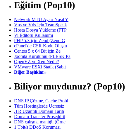
Eğitim (Pop10)
Network MTU Ayarı Nasıl Y
Vps ve Vds İçin TeamSpeak
Hosta Dosya Yükleme (FTP
Vi Editörü Kullanımı
PHP 5.3 için Zend (Zend G
cPanel'de CSR Kodu Oluştu
Centos 5.x 64 Bit için Ze
Joomla Kurulumu (PLESK Pa
OpenVZ ve Xen Nedir?
VMware ESXi Statik (Sabit
Diğer Başlıklar»
Biliyor muydunuz? (Pop10)
DNS IP Çözme, Cache Probl
Tüm Hostinglerde Ücretsiz
.TR Uzantılı Domain Tarih
Domain Transfer Prosedürü
DNS çalışma mantığı (Örne
1 Tbit/s DDoS Koruması