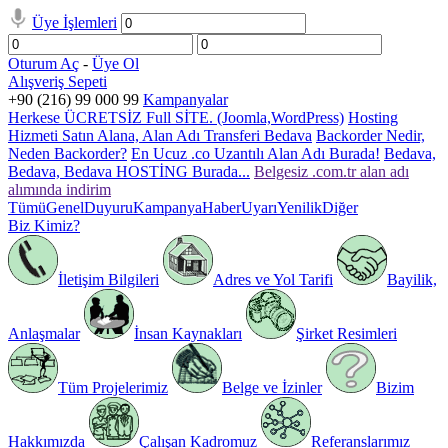
Üye İşlemleri
Oturum Aç
-
Üye Ol
Alışveriş Sepeti
+90 (216) 99 000 99
Kampanyalar
Herkese ÜCRETSİZ Full SİTE. (Joomla,WordPress)
Hosting
Hizmeti Satın Alana, Alan Adı Transferi Bedava
Backorder Nedir,
Neden Backorder?
En Ucuz .co Uzantılı Alan Adı Burada!
Bedava,
Bedava, Bedava HOSTİNG Burada...
Belgesiz .com.tr alan adı
alımında indirim
Tümü
Genel
Duyuru
Kampanya
Haber
Uyarı
Yenilik
Diğer
Biz Kimiz?
İletişim Bilgileri
Adres ve Yol Tarifi
Bayilik,
Anlaşmalar
İnsan Kaynakları
Şirket Resimleri
Tüm Projelerimiz
Belge ve İzinler
Bizim
Hakkımızda
Çalışan Kadromuz
Referanslarımız