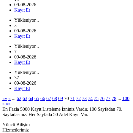
09-08-2026
Kayıt Et
Yükleniyor...
3
09-08-2026
Kayıt Et
Yükleniyor...
7
09-08-2026
Kayıt Et
Yükleniyor...
37
09-08-2026
Kayıt Et
««
«
...
62
63
64
65
66
67
68
69
70
71
72
73
74
75
76
77
78
...
100
»
»»
En Fazla 5000 Kayıt Listeleme İzniniz Vardır. 100 Sayfadan 70.
Sayfadasınız. Her Sayfada 50 Adet Kayıt Var.
Yöncü Bilişim
Hizmetlerimiz