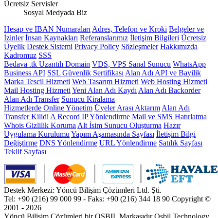
Ücretsiz Servisler
Sosyal Medyada Biz
Hesap ve IBAN Numaraları
Adres, Telefon ve Kroki
Belgeler ve
İzinler
İnsan Kaynakları
Referanslarımız
İletişim Bilgileri
Ücretsiz
Üyelik
Destek Sistemi
Privacy Policy
Sözleşmeler
Hakkımızda
Kadromuz
SSS
Bedava .tk Uzantılı Domain
VDS, VPS Sanal Sunucu
WhatsApp
Business API
SSL Güvenlik Sertifikası
Alan Adı API ve Bayilik
Marka Tescil Hizmeti
Web Tasarım Hizmeti
Web Hosting Hizmeti
Mail Hosting Hizmeti
Yeni Alan Adı Kaydı
Alan Adı Backorder
Alan Adı Transfer
Sunucu Kiralama
Hizmetlerde Online Yönetim
Üyeler Arası Aktarım
Alan Adı
Transfer Kilidi
A Record IP Yönlendirme
Mail ve SMS Hatırlatma
Whois Gizlilik Koruma
Alt İsim Sunucu Oluşturma
Hazır
Uygulama Kurulumu
Yapım Aşamasında Sayfası
İletişim Bilgi
Değiştirme
DNS Yönlendirme
URL Yönlendirme
Satılık Sayfası
Teklif Sayfası
Destek Merkezi: Yöncü Bilişim Çözümleri Ltd. Şti.
Tel: +90 (216) 99 000 99 - Faks: +90 (216) 344 18 90
Copyright ©
2001 - 2026
Yöncü Bilişim Çözümleri bir OSBIL Markasıdır
Osbil Technology