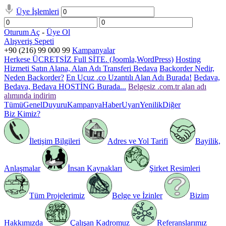
Üye İşlemleri
Oturum Aç
-
Üye Ol
Alışveriş Sepeti
+90 (216) 99 000 99
Kampanyalar
Herkese ÜCRETSİZ Full SİTE. (Joomla,WordPress)
Hosting
Hizmeti Satın Alana, Alan Adı Transferi Bedava
Backorder Nedir,
Neden Backorder?
En Ucuz .co Uzantılı Alan Adı Burada!
Bedava,
Bedava, Bedava HOSTİNG Burada...
Belgesiz .com.tr alan adı
alımında indirim
Tümü
Genel
Duyuru
Kampanya
Haber
Uyarı
Yenilik
Diğer
Biz Kimiz?
İletişim Bilgileri
Adres ve Yol Tarifi
Bayilik,
Anlaşmalar
İnsan Kaynakları
Şirket Resimleri
Tüm Projelerimiz
Belge ve İzinler
Bizim
Hakkımızda
Çalışan Kadromuz
Referanslarımız