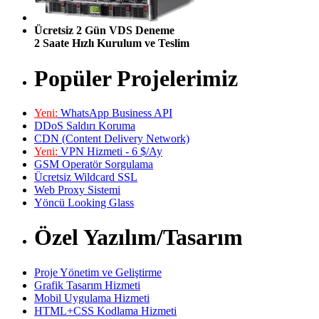
Ücretsiz 2 Gün VDS Deneme
2 Saate Hızlı Kurulum ve Teslim
Popüler Projelerimiz
Yeni:
WhatsApp Business API
DDoS Saldırı Koruma
CDN (Content Delivery Network)
Yeni:
VPN Hizmeti - 6 $/Ay
GSM Operatör Sorgulama
Ücretsiz Wildcard SSL
Web Proxy Sistemi
Yöncü Looking Glass
Özel Yazılım/Tasarım
Proje Yönetim ve Geliştirme
Grafik Tasarım Hizmeti
Mobil Uygulama Hizmeti
HTML+CSS Kodlama Hizmeti