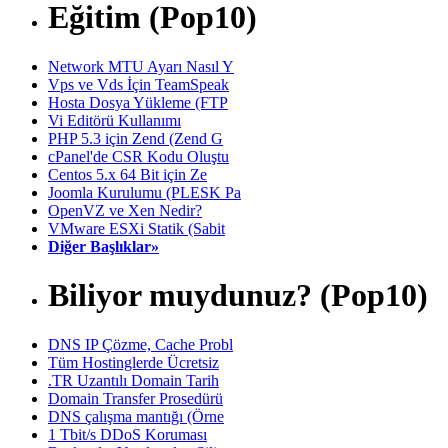
Eğitim (Pop10)
Network MTU Ayarı Nasıl Y
Vps ve Vds İçin TeamSpeak
Hosta Dosya Yükleme (FTP
Vi Editörü Kullanımı
PHP 5.3 için Zend (Zend G
cPanel'de CSR Kodu Oluştu
Centos 5.x 64 Bit için Ze
Joomla Kurulumu (PLESK Pa
OpenVZ ve Xen Nedir?
VMware ESXi Statik (Sabit
Diğer Başlıklar»
Biliyor muydunuz? (Pop10)
DNS IP Çözme, Cache Probl
Tüm Hostinglerde Ücretsiz
.TR Uzantılı Domain Tarih
Domain Transfer Prosedürü
DNS çalışma mantığı (Örne
1 Tbit/s DDoS Koruması