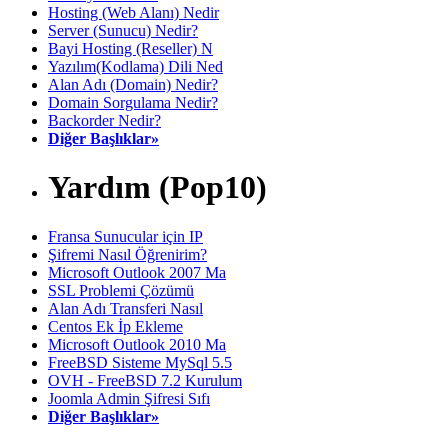
Hosting (Web Alanı) Nedir
Server (Sunucu) Nedir?
Bayi Hosting (Reseller) N
Yazılım(Kodlama) Dili Ned
Alan Adı (Domain) Nedir?
Domain Sorgulama Nedir?
Backorder Nedir?
Diğer Başlıklar»
Yardım (Pop10)
Fransa Sunucular için IP
Şifremi Nasıl Öğrenirim?
Microsoft Outlook 2007 Ma
SSL Problemi Çözümü
Alan Adı Transferi Nasıl
Centos Ek İp Ekleme
Microsoft Outlook 2010 Ma
FreeBSD Sisteme MySql 5.5
OVH - FreeBSD 7.2 Kurulum
Joomla Admin Şifresi Sıfı
Diğer Başlıklar»