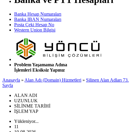
Banka Hesap Numaraları
Banka IBAN Numaraları
Posta Çeki Hesap No
Western Union Bilgisi
Problem Yaşamama Adına
İşlemleri Eksiksiz Yapınız
Anasayfa
»
Alan Adı (Domain) Hizmetleri
»
Silinen Alan Adları 73.
Sayfa
ALAN ADI
UZUNLUK
SİLİNME TARİHİ
İŞLEM YAP
Yükleniyor...
11
10-08-2026