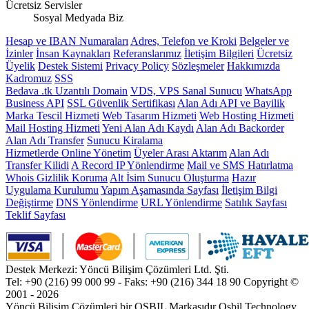
Ücretsiz Servisler
Sosyal Medyada Biz
Hesap ve IBAN Numaraları
Adres, Telefon ve Kroki
Belgeler ve
İzinler
İnsan Kaynakları
Referanslarımız
İletişim Bilgileri
Ücretsiz
Üyelik
Destek Sistemi
Privacy Policy
Sözleşmeler
Hakkımızda
Kadromuz
SSS
Bedava .tk Uzantılı Domain
VDS, VPS Sanal Sunucu
WhatsApp
Business API
SSL Güvenlik Sertifikası
Alan Adı API ve Bayilik
Marka Tescil Hizmeti
Web Tasarım Hizmeti
Web Hosting Hizmeti
Mail Hosting Hizmeti
Yeni Alan Adı Kaydı
Alan Adı Backorder
Alan Adı Transfer
Sunucu Kiralama
Hizmetlerde Online Yönetim
Üyeler Arası Aktarım
Alan Adı
Transfer Kilidi
A Record IP Yönlendirme
Mail ve SMS Hatırlatma
Whois Gizlilik Koruma
Alt İsim Sunucu Oluşturma
Hazır
Uygulama Kurulumu
Yapım Aşamasında Sayfası
İletişim Bilgi
Değiştirme
DNS Yönlendirme
URL Yönlendirme
Satılık Sayfası
Teklif Sayfası
Destek Merkezi: Yöncü Bilişim Çözümleri Ltd. Şti.
Tel: +90 (216) 99 000 99 - Faks: +90 (216) 344 18 90
Copyright ©
2001 - 2026
Yöncü Bilişim Çözümleri bir OSBIL Markasıdır
Osbil Technology