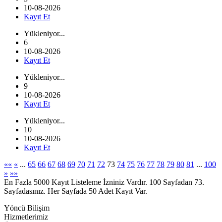
10-08-2026
Kayıt Et
Yükleniyor...
6
10-08-2026
Kayıt Et
Yükleniyor...
9
10-08-2026
Kayıt Et
Yükleniyor...
10
10-08-2026
Kayıt Et
««
«
...
65
66
67
68
69
70
71
72
73
74
75
76
77
78
79
80
81
...
100
»
»»
En Fazla 5000 Kayıt Listeleme İzniniz Vardır. 100 Sayfadan 73.
Sayfadasınız. Her Sayfada 50 Adet Kayıt Var.
Yöncü Bilişim
Hizmetlerimiz