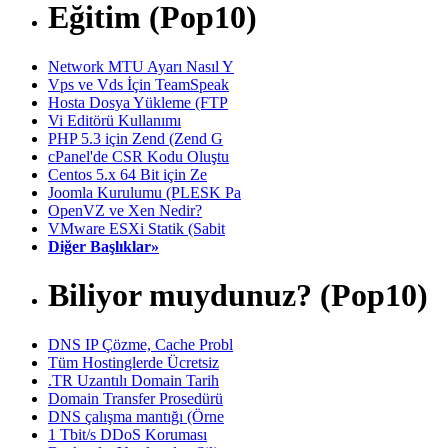
Eğitim (Pop10)
Network MTU Ayarı Nasıl Y
Vps ve Vds İçin TeamSpeak
Hosta Dosya Yükleme (FTP
Vi Editörü Kullanımı
PHP 5.3 için Zend (Zend G
cPanel'de CSR Kodu Oluştu
Centos 5.x 64 Bit için Ze
Joomla Kurulumu (PLESK Pa
OpenVZ ve Xen Nedir?
VMware ESXi Statik (Sabit
Diğer Başlıklar»
Biliyor muydunuz? (Pop10)
DNS IP Çözme, Cache Probl
Tüm Hostinglerde Ücretsiz
.TR Uzantılı Domain Tarih
Domain Transfer Prosedürü
DNS çalışma mantığı (Örne
1 Tbit/s DDoS Koruması