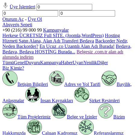
Üye İşlemleri
Oturum Aç
-
Üye Ol
Alışveriş Sepeti
+90 (216) 99 000 99
Kampanyalar
Herkese ÜCRETSİZ Full SİTE. (Joomla,WordPress)
Hosting
Hizmeti Satın Alana, Alan Adı Transferi Bedava
Backorder Nedir,
Neden Backorder?
En Ucuz .co Uzantılı Alan Adı Burada!
Bedava,
Bedava, Bedava HOSTİNG Burada...
Belgesiz .com.tr alan adı
alımında indirim
Tümü
Genel
Duyuru
Kampanya
Haber
Uyarı
Yenilik
Diğer
Biz Kimiz?
İletişim Bilgileri
Adres ve Yol Tarifi
Bayilik,
Anlaşmalar
İnsan Kaynakları
Şirket Resimleri
Tüm Projelerimiz
Belge ve İzinler
Bizim
Hakkımızda
Çalışan Kadromuz
Referanslarımız