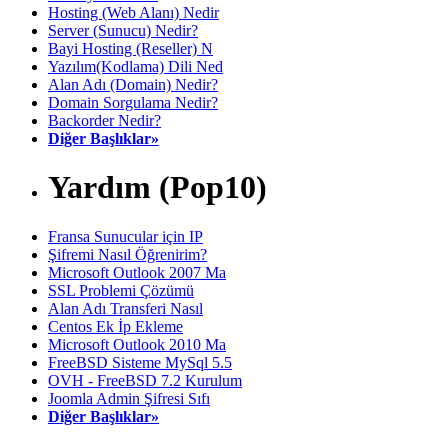
Hosting (Web Alanı) Nedir
Server (Sunucu) Nedir?
Bayi Hosting (Reseller) N
Yazılım(Kodlama) Dili Ned
Alan Adı (Domain) Nedir?
Domain Sorgulama Nedir?
Backorder Nedir?
Diğer Başlıklar»
Yardım (Pop10)
Fransa Sunucular için IP
Şifremi Nasıl Öğrenirim?
Microsoft Outlook 2007 Ma
SSL Problemi Çözümü
Alan Adı Transferi Nasıl
Centos Ek İp Ekleme
Microsoft Outlook 2010 Ma
FreeBSD Sisteme MySql 5.5
OVH - FreeBSD 7.2 Kurulum
Joomla Admin Şifresi Sıfı
Diğer Başlıklar»