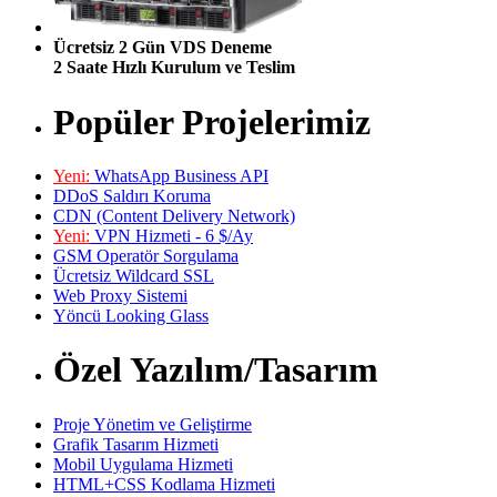
Ücretsiz 2 Gün VDS Deneme
2 Saate Hızlı Kurulum ve Teslim
Popüler Projelerimiz
Yeni:
WhatsApp Business API
DDoS Saldırı Koruma
CDN (Content Delivery Network)
Yeni:
VPN Hizmeti - 6 $/Ay
GSM Operatör Sorgulama
Ücretsiz Wildcard SSL
Web Proxy Sistemi
Yöncü Looking Glass
Özel Yazılım/Tasarım
Proje Yönetim ve Geliştirme
Grafik Tasarım Hizmeti
Mobil Uygulama Hizmeti
HTML+CSS Kodlama Hizmeti