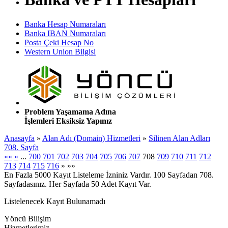
Banka Hesap Numaraları
Banka IBAN Numaraları
Posta Çeki Hesap No
Western Union Bilgisi
Problem Yaşamama Adına
İşlemleri Eksiksiz Yapınız
Anasayfa
»
Alan Adı (Domain) Hizmetleri
»
Silinen Alan Adları
708. Sayfa
««
«
...
700
701
702
703
704
705
706
707
708
709
710
711
712
713
714
715
716
»
»»
En Fazla 5000 Kayıt Listeleme İzniniz Vardır. 100 Sayfadan 708.
Sayfadasınız. Her Sayfada 50 Adet Kayıt Var.
Listelenecek Kayıt Bulunamadı
Yöncü Bilişim
Hizmetlerimiz