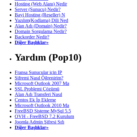
Hosting (Web Alanı) Nedir
Server (Sunucu) Nedir?
Bayi Hosting (Reseller) N
Yazılım(Kodlama) Dili Ned
Alan Adı (Domain) Nedir?
Domain Sorgulama Nedir?
Backorder Nedir?
Diğer Başlıklar»
Yardım (Pop10)
Fransa Sunucular için IP
Şifremi Nasıl Öğrenirim?
Microsoft Outlook 2007 Ma
SSL Problemi Çözümü
Alan Adı Transferi Nasıl
Centos Ek İp Ekleme
Microsoft Outlook 2010 Ma
FreeBSD Sisteme MySql 5.5
OVH - FreeBSD 7.2 Kurulum
Joomla Admin Şifresi Sıfı
Diğer Başlıklar»