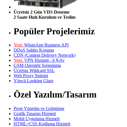
Ücretsiz 2 Gün VDS Deneme
2 Saate Hızlı Kurulum ve Teslim
Popüler Projelerimiz
Yeni:
WhatsApp Business API
DDoS Saldırı Koruma
CDN (Content Delivery Network)
Yeni:
VPN Hizmeti - 6 $/Ay
GSM Operatör Sorgulama
Ücretsiz Wildcard SSL
Web Proxy Sistemi
Yöncü Looking Glass
Özel Yazılım/Tasarım
Proje Yönetim ve Geliştirme
Grafik Tasarım Hizmeti
Mobil Uygulama Hizmeti
HTML+CSS Kodlama Hizmeti