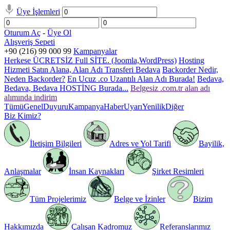
Üye İşlemleri
Oturum Aç
-
Üye Ol
Alışveriş Sepeti
+90 (216) 99 000 99
Kampanyalar
Herkese ÜCRETSİZ Full SİTE. (Joomla,WordPress)
Hosting
Hizmeti Satın Alana, Alan Adı Transferi Bedava
Backorder Nedir,
Neden Backorder?
En Ucuz .co Uzantılı Alan Adı Burada!
Bedava,
Bedava, Bedava HOSTİNG Burada...
Belgesiz .com.tr alan adı
alımında indirim
Tümü
Genel
Duyuru
Kampanya
Haber
Uyarı
Yenilik
Diğer
Biz Kimiz?
İletişim Bilgileri
Adres ve Yol Tarifi
Bayilik,
Anlaşmalar
İnsan Kaynakları
Şirket Resimleri
Tüm Projelerimiz
Belge ve İzinler
Bizim
Hakkımızda
Çalışan Kadromuz
Referanslarımız