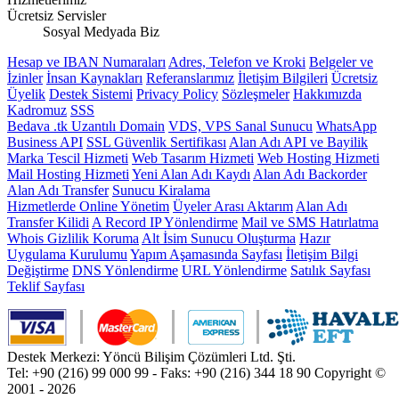
Ücretsiz Servisler
Sosyal Medyada Biz
Hesap ve IBAN Numaraları
Adres, Telefon ve Kroki
Belgeler ve
İzinler
İnsan Kaynakları
Referanslarımız
İletişim Bilgileri
Ücretsiz
Üyelik
Destek Sistemi
Privacy Policy
Sözleşmeler
Hakkımızda
Kadromuz
SSS
Bedava .tk Uzantılı Domain
VDS, VPS Sanal Sunucu
WhatsApp
Business API
SSL Güvenlik Sertifikası
Alan Adı API ve Bayilik
Marka Tescil Hizmeti
Web Tasarım Hizmeti
Web Hosting Hizmeti
Mail Hosting Hizmeti
Yeni Alan Adı Kaydı
Alan Adı Backorder
Alan Adı Transfer
Sunucu Kiralama
Hizmetlerde Online Yönetim
Üyeler Arası Aktarım
Alan Adı
Transfer Kilidi
A Record IP Yönlendirme
Mail ve SMS Hatırlatma
Whois Gizlilik Koruma
Alt İsim Sunucu Oluşturma
Hazır
Uygulama Kurulumu
Yapım Aşamasında Sayfası
İletişim Bilgi
Değiştirme
DNS Yönlendirme
URL Yönlendirme
Satılık Sayfası
Teklif Sayfası
Destek Merkezi: Yöncü Bilişim Çözümleri Ltd. Şti.
Tel: +90 (216) 99 000 99 - Faks: +90 (216) 344 18 90
Copyright ©
2001 - 2026