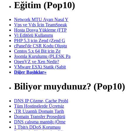
Eğitim (Pop10)
Network MTU Ayarı Nasıl Y
Vps ve Vds İçin TeamSpeak
Hosta Dosya Yükleme (FTP
Vi Editörü Kullanımı
PHP 5.3 için Zend (Zend G
cPanel'de CSR Kodu Oluştu
Centos 5.x 64 Bit için Ze
Joomla Kurulumu (PLESK Pa
OpenVZ ve Xen Nedir?
VMware ESXi Statik (Sabit
Diğer Başlıklar»
Biliyor muydunuz? (Pop10)
DNS IP Çözme, Cache Probl
Tüm Hostinglerde Ücretsiz
.TR Uzantılı Domain Tarih
Domain Transfer Prosedürü
DNS çalışma mantığı (Örne
1 Tbit/s DDoS Koruması