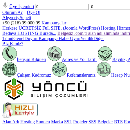
Üye İşlemleri
Oturum Aç
-
Üye Ol
Alışveriş Sepeti
+90 (216) 99 000 99
Kampanyalar
Herkese ÜCRETSİZ Full SİTE. (Joomla,WordPress)
Hosting Hizmeti
Bedava HOSTİNG Burada...
Belgesiz .com.tr alan adı alımında indir
Tümü
Genel
Duyuru
Kampanya
Haber
Uyarı
Yenilik
Diğer
Biz Kimiz?
İletişim Bilgileri
Adres ve Yol Tarifi
Bayilik, 
Çalışan Kadromuz
Referanslarımız
Hesap Num
Alan Adı
Hosting
Sunucu
Marka
SSL
Projeler
SSS
Belgeler
BTS
Fo