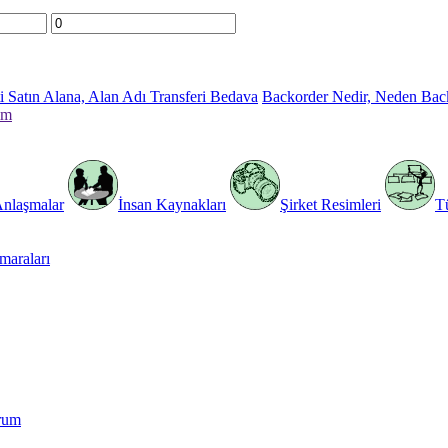
 Satın Alana, Alan Adı Transferi Bedava
Backorder Nedir, Neden Bac
im
Anlaşmalar
İnsan Kaynakları
Şirket Resimleri
T
araları
rum