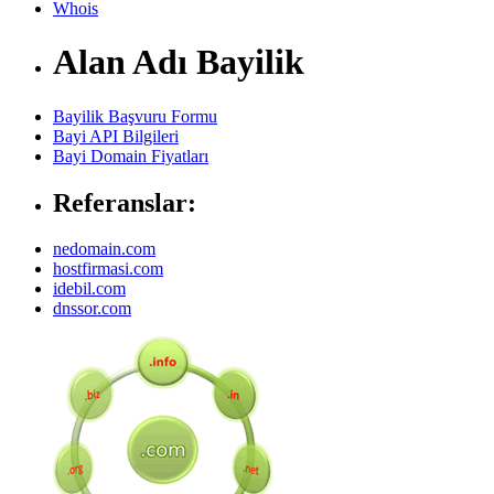
Whois
Alan Adı Bayilik
Bayilik Başvuru Formu
Bayi API Bilgileri
Bayi Domain Fiyatları
Referanslar:
nedomain.com
hostfirmasi.com
idebil.com
dnssor.com