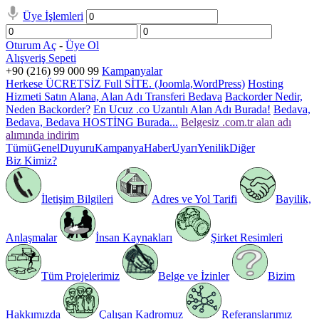
Üye İşlemleri
Oturum Aç
-
Üye Ol
Alışveriş Sepeti
+90 (216) 99 000 99
Kampanyalar
Herkese ÜCRETSİZ Full SİTE. (Joomla,WordPress)
Hosting
Hizmeti Satın Alana, Alan Adı Transferi Bedava
Backorder Nedir,
Neden Backorder?
En Ucuz .co Uzantılı Alan Adı Burada!
Bedava,
Bedava, Bedava HOSTİNG Burada...
Belgesiz .com.tr alan adı
alımında indirim
Tümü
Genel
Duyuru
Kampanya
Haber
Uyarı
Yenilik
Diğer
Biz Kimiz?
İletişim Bilgileri
Adres ve Yol Tarifi
Bayilik,
Anlaşmalar
İnsan Kaynakları
Şirket Resimleri
Tüm Projelerimiz
Belge ve İzinler
Bizim
Hakkımızda
Çalışan Kadromuz
Referanslarımız