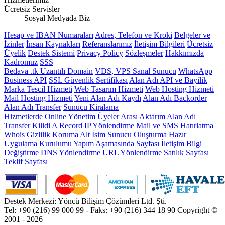
Ücretsiz Servisler
Sosyal Medyada Biz
Hesap ve IBAN Numaraları
Adres, Telefon ve Kroki
Belgeler ve
İzinler
İnsan Kaynakları
Referanslarımız
İletişim Bilgileri
Ücretsiz
Üyelik
Destek Sistemi
Privacy Policy
Sözleşmeler
Hakkımızda
Kadromuz
SSS
Bedava .tk Uzantılı Domain
VDS, VPS Sanal Sunucu
WhatsApp
Business API
SSL Güvenlik Sertifikası
Alan Adı API ve Bayilik
Marka Tescil Hizmeti
Web Tasarım Hizmeti
Web Hosting Hizmeti
Mail Hosting Hizmeti
Yeni Alan Adı Kaydı
Alan Adı Backorder
Alan Adı Transfer
Sunucu Kiralama
Hizmetlerde Online Yönetim
Üyeler Arası Aktarım
Alan Adı
Transfer Kilidi
A Record IP Yönlendirme
Mail ve SMS Hatırlatma
Whois Gizlilik Koruma
Alt İsim Sunucu Oluşturma
Hazır
Uygulama Kurulumu
Yapım Aşamasında Sayfası
İletişim Bilgi
Değiştirme
DNS Yönlendirme
URL Yönlendirme
Satılık Sayfası
Teklif Sayfası
Destek Merkezi: Yöncü Bilişim Çözümleri Ltd. Şti.
Tel: +90 (216) 99 000 99 - Faks: +90 (216) 344 18 90
Copyright ©
2001 - 2026