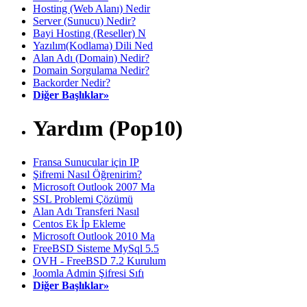
Hosting (Web Alanı) Nedir
Server (Sunucu) Nedir?
Bayi Hosting (Reseller) N
Yazılım(Kodlama) Dili Ned
Alan Adı (Domain) Nedir?
Domain Sorgulama Nedir?
Backorder Nedir?
Diğer Başlıklar»
Yardım (Pop10)
Fransa Sunucular için IP
Şifremi Nasıl Öğrenirim?
Microsoft Outlook 2007 Ma
SSL Problemi Çözümü
Alan Adı Transferi Nasıl
Centos Ek İp Ekleme
Microsoft Outlook 2010 Ma
FreeBSD Sisteme MySql 5.5
OVH - FreeBSD 7.2 Kurulum
Joomla Admin Şifresi Sıfı
Diğer Başlıklar»