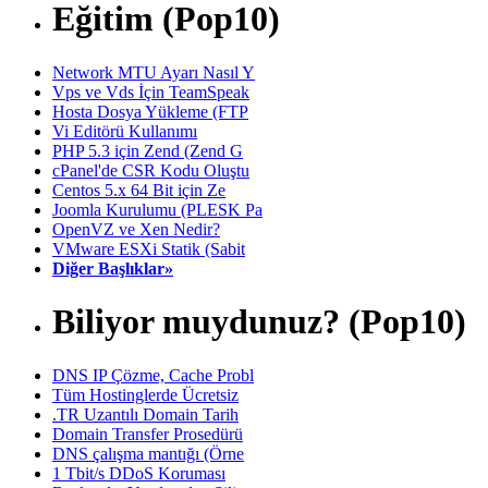
Eğitim (Pop10)
Network MTU Ayarı Nasıl Y
Vps ve Vds İçin TeamSpeak
Hosta Dosya Yükleme (FTP
Vi Editörü Kullanımı
PHP 5.3 için Zend (Zend G
cPanel'de CSR Kodu Oluştu
Centos 5.x 64 Bit için Ze
Joomla Kurulumu (PLESK Pa
OpenVZ ve Xen Nedir?
VMware ESXi Statik (Sabit
Diğer Başlıklar»
Biliyor muydunuz? (Pop10)
DNS IP Çözme, Cache Probl
Tüm Hostinglerde Ücretsiz
.TR Uzantılı Domain Tarih
Domain Transfer Prosedürü
DNS çalışma mantığı (Örne
1 Tbit/s DDoS Koruması