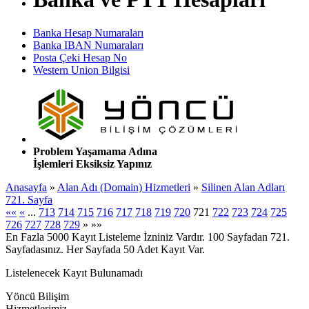
Banka Hesap Numaraları
Banka IBAN Numaraları
Posta Çeki Hesap No
Western Union Bilgisi
Problem Yaşamama Adına
İşlemleri Eksiksiz Yapınız
Anasayfa
»
Alan Adı (Domain) Hizmetleri
»
Silinen Alan Adları
721. Sayfa
««
«
...
713
714
715
716
717
718
719
720
721
722
723
724
725
726
727
728
729
»
»»
En Fazla 5000 Kayıt Listeleme İzniniz Vardır. 100 Sayfadan 721.
Sayfadasınız. Her Sayfada 50 Adet Kayıt Var.
Listelenecek Kayıt Bulunamadı
Yöncü Bilişim
Hizmetlerimiz