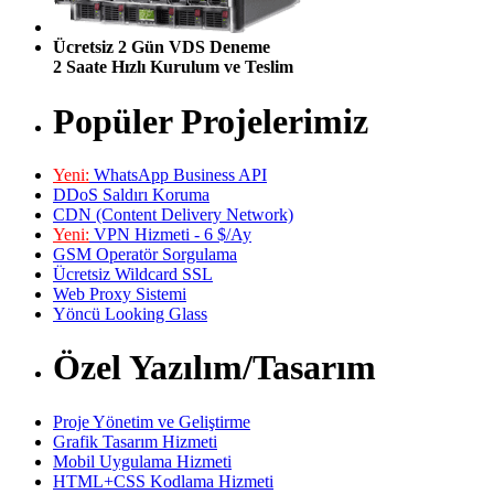
Ücretsiz 2 Gün VDS Deneme
2 Saate Hızlı Kurulum ve Teslim
Popüler Projelerimiz
Yeni:
WhatsApp Business API
DDoS Saldırı Koruma
CDN (Content Delivery Network)
Yeni:
VPN Hizmeti - 6 $/Ay
GSM Operatör Sorgulama
Ücretsiz Wildcard SSL
Web Proxy Sistemi
Yöncü Looking Glass
Özel Yazılım/Tasarım
Proje Yönetim ve Geliştirme
Grafik Tasarım Hizmeti
Mobil Uygulama Hizmeti
HTML+CSS Kodlama Hizmeti