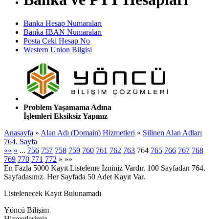
Banka Hesap Numaraları
Banka IBAN Numaraları
Posta Çeki Hesap No
Western Union Bilgisi
Problem Yaşamama Adına
İşlemleri Eksiksiz Yapınız
Anasayfa
»
Alan Adı (Domain) Hizmetleri
»
Silinen Alan Adları
764. Sayfa
««
«
...
756
757
758
759
760
761
762
763
764
765
766
767
768
769
770
771
772
»
»»
En Fazla 5000 Kayıt Listeleme İzniniz Vardır. 100 Sayfadan 764.
Sayfadasınız. Her Sayfada 50 Adet Kayıt Var.
Listelenecek Kayıt Bulunamadı
Yöncü Bilişim
Hizmetlerimiz