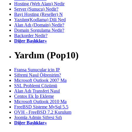
Hosting (Web Alanı) Nedir
Server (Sunucu) Nedir?
Bayi Hosting (Reseller) N
Yazılım(Kodlama) Dili Ned
Alan Adı (Domain) Nedir?
Domain Sorgulama Nedir?
Backorder Nedir?
Diğer Başlıklar»
Yardım (Pop10)
Fransa Sunucular için IP
Şifremi Nasıl Öğrenirim?
Microsoft Outlook 2007 Ma
SSL Problemi Çözümü
Alan Adı Transferi Nasıl
Centos Ek İp Ekleme
Microsoft Outlook 2010 Ma
FreeBSD Sisteme MySql 5.5
OVH - FreeBSD 7.2 Kurulum
Joomla Admin Şifresi Sıfı
Diğer Başlıklar»