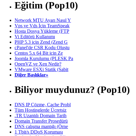
Eğitim (Pop10)
Network MTU Ayarı Nasıl Y
Vps ve Vds İçin TeamSpeak
Hosta Dosya Yükleme (FTP
Vi Editörü Kullanımı
PHP 5.3 için Zend (Zend G
cPanel'de CSR Kodu Oluştu
Centos 5.x 64 Bit için Ze
Joomla Kurulumu (PLESK Pa
OpenVZ ve Xen Nedir?
VMware ESXi Statik (Sabit
Diğer Başlıklar»
Biliyor muydunuz? (Pop10)
DNS IP Çözme, Cache Probl
Tüm Hostinglerde Ücretsiz
.TR Uzantılı Domain Tarih
Domain Transfer Prosedürü
DNS çalışma mantığı (Örne
1 Tbit/s DDoS Koruması