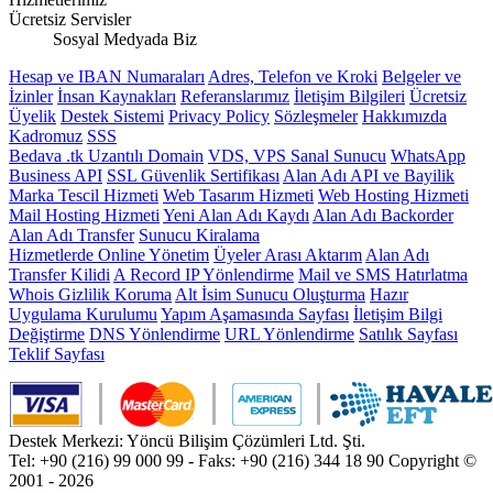
Ücretsiz Servisler
Sosyal Medyada Biz
Hesap ve IBAN Numaraları
Adres, Telefon ve Kroki
Belgeler ve
İzinler
İnsan Kaynakları
Referanslarımız
İletişim Bilgileri
Ücretsiz
Üyelik
Destek Sistemi
Privacy Policy
Sözleşmeler
Hakkımızda
Kadromuz
SSS
Bedava .tk Uzantılı Domain
VDS, VPS Sanal Sunucu
WhatsApp
Business API
SSL Güvenlik Sertifikası
Alan Adı API ve Bayilik
Marka Tescil Hizmeti
Web Tasarım Hizmeti
Web Hosting Hizmeti
Mail Hosting Hizmeti
Yeni Alan Adı Kaydı
Alan Adı Backorder
Alan Adı Transfer
Sunucu Kiralama
Hizmetlerde Online Yönetim
Üyeler Arası Aktarım
Alan Adı
Transfer Kilidi
A Record IP Yönlendirme
Mail ve SMS Hatırlatma
Whois Gizlilik Koruma
Alt İsim Sunucu Oluşturma
Hazır
Uygulama Kurulumu
Yapım Aşamasında Sayfası
İletişim Bilgi
Değiştirme
DNS Yönlendirme
URL Yönlendirme
Satılık Sayfası
Teklif Sayfası
Destek Merkezi: Yöncü Bilişim Çözümleri Ltd. Şti.
Tel: +90 (216) 99 000 99 - Faks: +90 (216) 344 18 90
Copyright ©
2001 - 2026