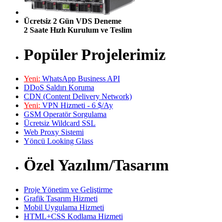
Ücretsiz 2 Gün VDS Deneme
2 Saate Hızlı Kurulum ve Teslim
Popüler Projelerimiz
Yeni:
WhatsApp Business API
DDoS Saldırı Koruma
CDN (Content Delivery Network)
Yeni:
VPN Hizmeti - 6 $/Ay
GSM Operatör Sorgulama
Ücretsiz Wildcard SSL
Web Proxy Sistemi
Yöncü Looking Glass
Özel Yazılım/Tasarım
Proje Yönetim ve Geliştirme
Grafik Tasarım Hizmeti
Mobil Uygulama Hizmeti
HTML+CSS Kodlama Hizmeti