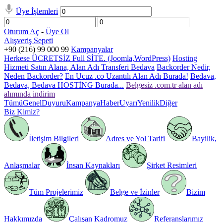
Üye İşlemleri
Oturum Aç
-
Üye Ol
Alışveriş Sepeti
+90 (216) 99 000 99
Kampanyalar
Herkese ÜCRETSİZ Full SİTE. (Joomla,WordPress)
Hosting
Hizmeti Satın Alana, Alan Adı Transferi Bedava
Backorder Nedir,
Neden Backorder?
En Ucuz .co Uzantılı Alan Adı Burada!
Bedava,
Bedava, Bedava HOSTİNG Burada...
Belgesiz .com.tr alan adı
alımında indirim
Tümü
Genel
Duyuru
Kampanya
Haber
Uyarı
Yenilik
Diğer
Biz Kimiz?
İletişim Bilgileri
Adres ve Yol Tarifi
Bayilik,
Anlaşmalar
İnsan Kaynakları
Şirket Resimleri
Tüm Projelerimiz
Belge ve İzinler
Bizim
Hakkımızda
Çalışan Kadromuz
Referanslarımız