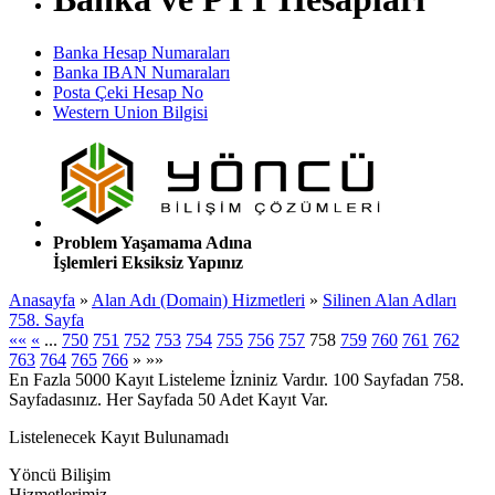
Banka Hesap Numaraları
Banka IBAN Numaraları
Posta Çeki Hesap No
Western Union Bilgisi
Problem Yaşamama Adına
İşlemleri Eksiksiz Yapınız
Anasayfa
»
Alan Adı (Domain) Hizmetleri
»
Silinen Alan Adları
758. Sayfa
««
«
...
750
751
752
753
754
755
756
757
758
759
760
761
762
763
764
765
766
»
»»
En Fazla 5000 Kayıt Listeleme İzniniz Vardır. 100 Sayfadan 758.
Sayfadasınız. Her Sayfada 50 Adet Kayıt Var.
Listelenecek Kayıt Bulunamadı
Yöncü Bilişim
Hizmetlerimiz