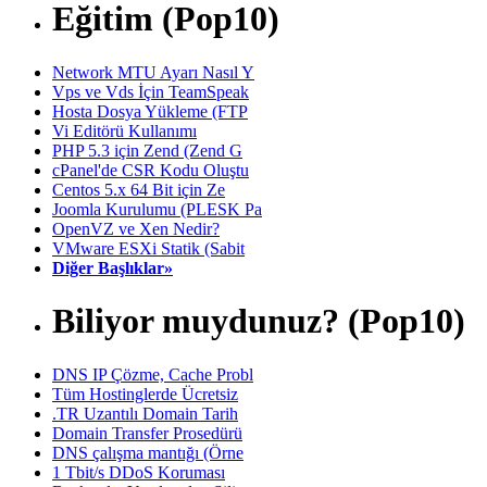
Eğitim (Pop10)
Network MTU Ayarı Nasıl Y
Vps ve Vds İçin TeamSpeak
Hosta Dosya Yükleme (FTP
Vi Editörü Kullanımı
PHP 5.3 için Zend (Zend G
cPanel'de CSR Kodu Oluştu
Centos 5.x 64 Bit için Ze
Joomla Kurulumu (PLESK Pa
OpenVZ ve Xen Nedir?
VMware ESXi Statik (Sabit
Diğer Başlıklar»
Biliyor muydunuz? (Pop10)
DNS IP Çözme, Cache Probl
Tüm Hostinglerde Ücretsiz
.TR Uzantılı Domain Tarih
Domain Transfer Prosedürü
DNS çalışma mantığı (Örne
1 Tbit/s DDoS Koruması