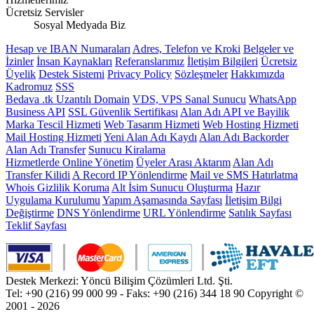
Ücretsiz Servisler
Sosyal Medyada Biz
Hesap ve IBAN Numaraları
Adres, Telefon ve Kroki
Belgeler ve
İzinler
İnsan Kaynakları
Referanslarımız
İletişim Bilgileri
Ücretsiz
Üyelik
Destek Sistemi
Privacy Policy
Sözleşmeler
Hakkımızda
Kadromuz
SSS
Bedava .tk Uzantılı Domain
VDS, VPS Sanal Sunucu
WhatsApp
Business API
SSL Güvenlik Sertifikası
Alan Adı API ve Bayilik
Marka Tescil Hizmeti
Web Tasarım Hizmeti
Web Hosting Hizmeti
Mail Hosting Hizmeti
Yeni Alan Adı Kaydı
Alan Adı Backorder
Alan Adı Transfer
Sunucu Kiralama
Hizmetlerde Online Yönetim
Üyeler Arası Aktarım
Alan Adı
Transfer Kilidi
A Record IP Yönlendirme
Mail ve SMS Hatırlatma
Whois Gizlilik Koruma
Alt İsim Sunucu Oluşturma
Hazır
Uygulama Kurulumu
Yapım Aşamasında Sayfası
İletişim Bilgi
Değiştirme
DNS Yönlendirme
URL Yönlendirme
Satılık Sayfası
Teklif Sayfası
Destek Merkezi: Yöncü Bilişim Çözümleri Ltd. Şti.
Tel: +90 (216) 99 000 99 - Faks: +90 (216) 344 18 90
Copyright ©
2001 - 2026