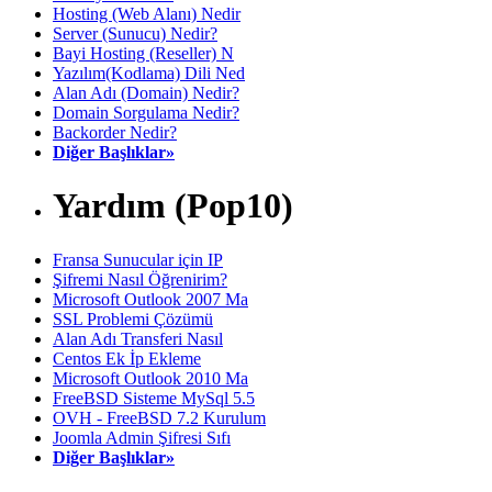
Hosting (Web Alanı) Nedir
Server (Sunucu) Nedir?
Bayi Hosting (Reseller) N
Yazılım(Kodlama) Dili Ned
Alan Adı (Domain) Nedir?
Domain Sorgulama Nedir?
Backorder Nedir?
Diğer Başlıklar»
Yardım (Pop10)
Fransa Sunucular için IP
Şifremi Nasıl Öğrenirim?
Microsoft Outlook 2007 Ma
SSL Problemi Çözümü
Alan Adı Transferi Nasıl
Centos Ek İp Ekleme
Microsoft Outlook 2010 Ma
FreeBSD Sisteme MySql 5.5
OVH - FreeBSD 7.2 Kurulum
Joomla Admin Şifresi Sıfı
Diğer Başlıklar»