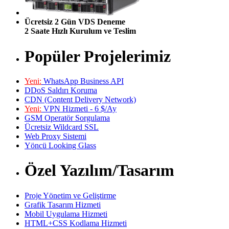
Ücretsiz 2 Gün VDS Deneme
2 Saate Hızlı Kurulum ve Teslim
Popüler Projelerimiz
Yeni:
WhatsApp Business API
DDoS Saldırı Koruma
CDN (Content Delivery Network)
Yeni:
VPN Hizmeti - 6 $/Ay
GSM Operatör Sorgulama
Ücretsiz Wildcard SSL
Web Proxy Sistemi
Yöncü Looking Glass
Özel Yazılım/Tasarım
Proje Yönetim ve Geliştirme
Grafik Tasarım Hizmeti
Mobil Uygulama Hizmeti
HTML+CSS Kodlama Hizmeti