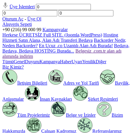
Üye İşlemleri
Oturum Aç
-
Üye Ol
Alışveriş Sepeti
+90 (216) 99 000 99
Kampanyalar
Herkese ÜCRETSİZ Full SİTE. (Joomla,WordPress)
Hosting
Hizmeti Satın Alana, Alan Adı Transferi Bedava
Backorder Nedir,
Neden Backorder?
En Ucuz .co Uzantılı Alan Adı Burada!
Bedava,
Bedava, Bedava HOSTİNG Burada...
Belgesiz .com.tr alan adı
alımında indirim
Tümü
Genel
Duyuru
Kampanya
Haber
Uyarı
Yenilik
Diğer
Biz Kimiz?
İletişim Bilgileri
Adres ve Yol Tarifi
Bayilik,
Anlaşmalar
İnsan Kaynakları
Şirket Resimleri
Tüm Projelerimiz
Belge ve İzinler
Bizim
Hakkımızda
Çalışan Kadromuz
Referanslarımız