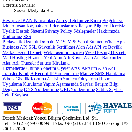
Ücretsiz Servisler
Sosyal Medyada Biz
Hesap ve IBAN Numaraları
Adres, Telefon ve Kroki
Belgeler ve
İzinler
İnsan Kaynakları
Referanslarımız
İletişim Bilgileri
Ücretsiz
Üyelik
Destek Sistemi
Privacy Policy
Sözleşmeler
Hakkımızda
Kadromuz
SSS
Bedava .tk Uzantılı Domain
VDS, VPS Sanal Sunucu
WhatsApp
Business API
SSL Güvenlik Sertifikası
Alan Adı API ve Bayilik
Marka Tescil Hizmeti
Web Tasarım Hizmeti
Web Hosting Hizmeti
Mail Hosting Hizmeti
Yeni Alan Adı Kaydı
Alan Adı Backorder
Alan Adı Transfer
Sunucu Kiralama
Hizmetlerde Online Yönetim
Üyeler Arası Aktarım
Alan Adı
Transfer Kilidi
A Record IP Yönlendirme
Mail ve SMS Hatırlatma
Whois Gizlilik Koruma
Alt İsim Sunucu Oluşturma
Hazır
Uygulama Kurulumu
Yapım Aşamasında Sayfası
İletişim Bilgi
Değiştirme
DNS Yönlendirme
URL Yönlendirme
Satılık Sayfası
Teklif Sayfası
Destek Merkezi: Yöncü Bilişim Çözümleri Ltd. Şti.
Tel: +90 (216) 99 000 99 - Faks: +90 (216) 344 18 90
Copyright ©
2001 - 2026