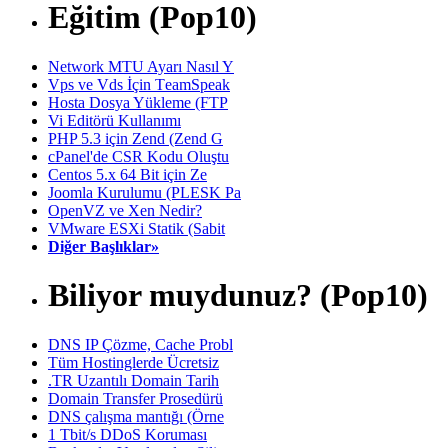
Eğitim (Pop10)
Network MTU Ayarı Nasıl Y
Vps ve Vds İçin TeamSpeak
Hosta Dosya Yükleme (FTP
Vi Editörü Kullanımı
PHP 5.3 için Zend (Zend G
cPanel'de CSR Kodu Oluştu
Centos 5.x 64 Bit için Ze
Joomla Kurulumu (PLESK Pa
OpenVZ ve Xen Nedir?
VMware ESXi Statik (Sabit
Diğer Başlıklar»
Biliyor muydunuz? (Pop10)
DNS IP Çözme, Cache Probl
Tüm Hostinglerde Ücretsiz
.TR Uzantılı Domain Tarih
Domain Transfer Prosedürü
DNS çalışma mantığı (Örne
1 Tbit/s DDoS Koruması