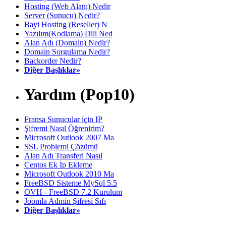
Hosting (Web Alanı) Nedir
Server (Sunucu) Nedir?
Bayi Hosting (Reseller) N
Yazılım(Kodlama) Dili Ned
Alan Adı (Domain) Nedir?
Domain Sorgulama Nedir?
Backorder Nedir?
Diğer Başlıklar»
Yardım (Pop10)
Fransa Sunucular için IP
Şifremi Nasıl Öğrenirim?
Microsoft Outlook 2007 Ma
SSL Problemi Çözümü
Alan Adı Transferi Nasıl
Centos Ek İp Ekleme
Microsoft Outlook 2010 Ma
FreeBSD Sisteme MySql 5.5
OVH - FreeBSD 7.2 Kurulum
Joomla Admin Şifresi Sıfı
Diğer Başlıklar»