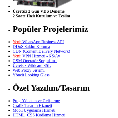
Ücretsiz 2 Gün VDS Deneme
2 Saate Hızlı Kurulum ve Teslim
Popüler Projelerimiz
Yeni:
WhatsApp Business API
DDoS Saldırı Koruma
CDN (Content Delivery Network)
Yeni:
VPN Hizmeti - 6 $/Ay
GSM Operatör Sorgulama
Ücretsiz Wildcard SSL
Web Proxy Sistemi
Yöncü Looking Glass
Özel Yazılım/Tasarım
Proje Yönetim ve Geliştirme
Grafik Tasarım Hizmeti
Mobil Uygulama Hizmeti
HTML+CSS Kodlama Hizmeti