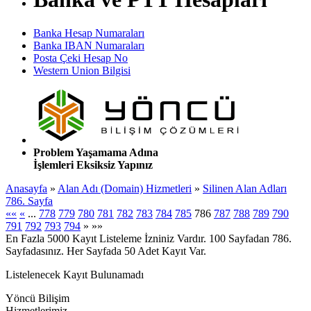
Banka Hesap Numaraları
Banka IBAN Numaraları
Posta Çeki Hesap No
Western Union Bilgisi
Problem Yaşamama Adına
İşlemleri Eksiksiz Yapınız
Anasayfa
»
Alan Adı (Domain) Hizmetleri
»
Silinen Alan Adları
786. Sayfa
««
«
...
778
779
780
781
782
783
784
785
786
787
788
789
790
791
792
793
794
»
»»
En Fazla 5000 Kayıt Listeleme İzniniz Vardır. 100 Sayfadan 786.
Sayfadasınız. Her Sayfada 50 Adet Kayıt Var.
Listelenecek Kayıt Bulunamadı
Yöncü Bilişim
Hizmetlerimiz