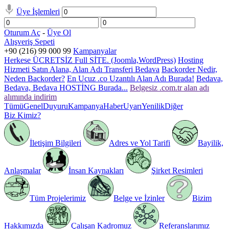
Üye İşlemleri
Oturum Aç
-
Üye Ol
Alışveriş Sepeti
+90 (216) 99 000 99
Kampanyalar
Herkese ÜCRETSİZ Full SİTE. (Joomla,WordPress)
Hosting
Hizmeti Satın Alana, Alan Adı Transferi Bedava
Backorder Nedir,
Neden Backorder?
En Ucuz .co Uzantılı Alan Adı Burada!
Bedava,
Bedava, Bedava HOSTİNG Burada...
Belgesiz .com.tr alan adı
alımında indirim
Tümü
Genel
Duyuru
Kampanya
Haber
Uyarı
Yenilik
Diğer
Biz Kimiz?
İletişim Bilgileri
Adres ve Yol Tarifi
Bayilik,
Anlaşmalar
İnsan Kaynakları
Şirket Resimleri
Tüm Projelerimiz
Belge ve İzinler
Bizim
Hakkımızda
Çalışan Kadromuz
Referanslarımız