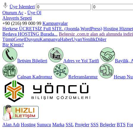
Üye İşlemleri
Oturum Aç
-
Üye Ol
Alışveriş Sepeti
+90 (216) 99 000 99
Kampanyalar
Herkese ÜCRETSİZ Full SİTE. (Joomla,WordPress)
Hosting Hizmeti
Bedava HOSTİNG Burada...
Belgesiz .com.tr alan adı alımında indir
Tümü
Genel
Duyuru
Kampanya
Haber
Uyarı
Yenilik
Diğer
Biz Kimiz?
İletişim Bilgileri
Adres ve Yol Tarifi
Bayilik, 
Çalışan Kadromuz
Referanslarımız
Hesap Num
Alan Adı
Hosting
Sunucu
Marka
SSL
Projeler
SSS
Belgeler
BTS
Fo