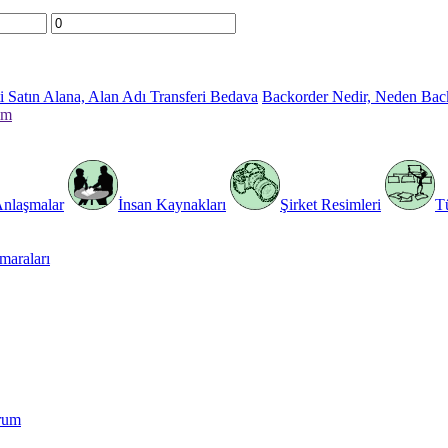
 Satın Alana, Alan Adı Transferi Bedava
Backorder Nedir, Neden Bac
im
Anlaşmalar
İnsan Kaynakları
Şirket Resimleri
T
araları
rum