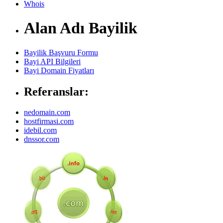
Whois
Alan Adı Bayilik
Bayilik Başvuru Formu
Bayi API Bilgileri
Bayi Domain Fiyatları
Referanslar:
nedomain.com
hostfirmasi.com
idebil.com
dnssor.com