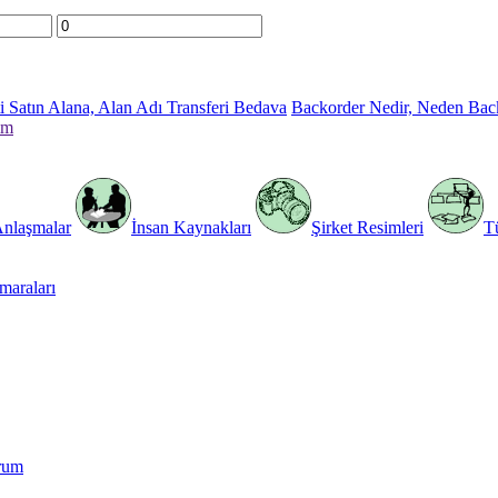
 Satın Alana, Alan Adı Transferi Bedava
Backorder Nedir, Neden Bac
im
Anlaşmalar
İnsan Kaynakları
Şirket Resimleri
T
araları
rum