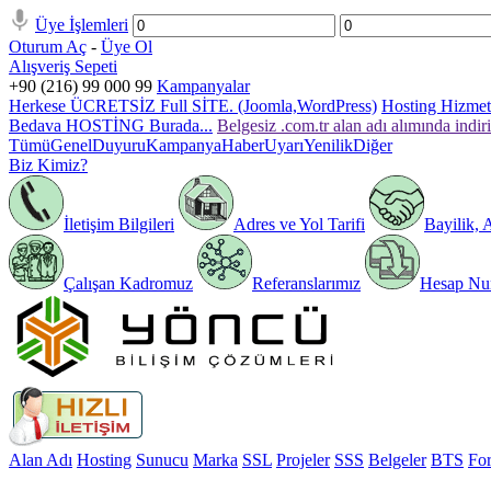
Üye İşlemleri
Oturum Aç
-
Üye Ol
Alışveriş Sepeti
+90 (216) 99 000 99
Kampanyalar
Herkese ÜCRETSİZ Full SİTE. (Joomla,WordPress)
Hosting Hizmeti
Bedava HOSTİNG Burada...
Belgesiz .com.tr alan adı alımında indir
Tümü
Genel
Duyuru
Kampanya
Haber
Uyarı
Yenilik
Diğer
Biz Kimiz?
İletişim Bilgileri
Adres ve Yol Tarifi
Bayilik, 
Çalışan Kadromuz
Referanslarımız
Hesap Num
Alan Adı
Hosting
Sunucu
Marka
SSL
Projeler
SSS
Belgeler
BTS
Fo