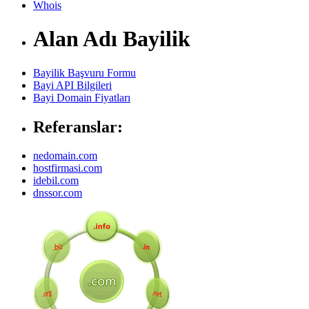
Whois
Alan Adı Bayilik
Bayilik Başvuru Formu
Bayi API Bilgileri
Bayi Domain Fiyatları
Referanslar:
nedomain.com
hostfirmasi.com
idebil.com
dnssor.com