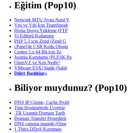
Eğitim (Pop10)
Network MTU Ayarı Nasıl Y
Vps ve Vds İçin TeamSpeak
Hosta Dosya Yükleme (FTP
Vi Editörü Kullanımı
PHP 5.3 için Zend (Zend G
cPanel'de CSR Kodu Oluştu
Centos 5.x 64 Bit için Ze
Joomla Kurulumu (PLESK Pa
OpenVZ ve Xen Nedir?
VMware ESXi Statik (Sabit
Diğer Başlıklar»
Biliyor muydunuz? (Pop10)
DNS IP Çözme, Cache Probl
Tüm Hostinglerde Ücretsiz
.TR Uzantılı Domain Tarih
Domain Transfer Prosedürü
DNS çalışma mantığı (Örne
1 Tbit/s DDoS Koruması