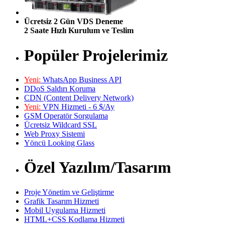
Ücretsiz 2 Gün VDS Deneme
2 Saate Hızlı Kurulum ve Teslim
Popüler Projelerimiz
Yeni:
WhatsApp Business API
DDoS Saldırı Koruma
CDN (Content Delivery Network)
Yeni:
VPN Hizmeti - 6 $/Ay
GSM Operatör Sorgulama
Ücretsiz Wildcard SSL
Web Proxy Sistemi
Yöncü Looking Glass
Özel Yazılım/Tasarım
Proje Yönetim ve Geliştirme
Grafik Tasarım Hizmeti
Mobil Uygulama Hizmeti
HTML+CSS Kodlama Hizmeti