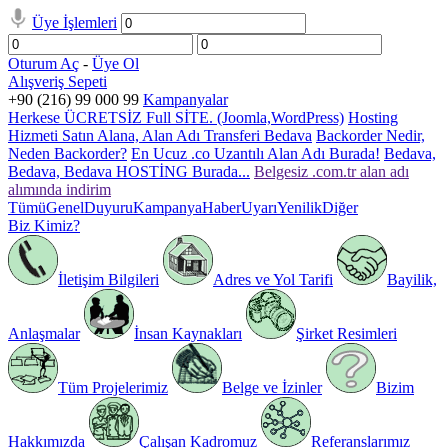
Üye İşlemleri
Oturum Aç
-
Üye Ol
Alışveriş Sepeti
+90 (216) 99 000 99
Kampanyalar
Herkese ÜCRETSİZ Full SİTE. (Joomla,WordPress)
Hosting
Hizmeti Satın Alana, Alan Adı Transferi Bedava
Backorder Nedir,
Neden Backorder?
En Ucuz .co Uzantılı Alan Adı Burada!
Bedava,
Bedava, Bedava HOSTİNG Burada...
Belgesiz .com.tr alan adı
alımında indirim
Tümü
Genel
Duyuru
Kampanya
Haber
Uyarı
Yenilik
Diğer
Biz Kimiz?
İletişim Bilgileri
Adres ve Yol Tarifi
Bayilik,
Anlaşmalar
İnsan Kaynakları
Şirket Resimleri
Tüm Projelerimiz
Belge ve İzinler
Bizim
Hakkımızda
Çalışan Kadromuz
Referanslarımız