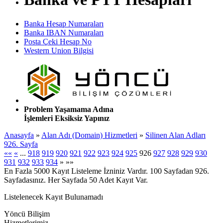
Banka Hesap Numaraları
Banka IBAN Numaraları
Posta Çeki Hesap No
Western Union Bilgisi
Problem Yaşamama Adına
İşlemleri Eksiksiz Yapınız
Anasayfa
»
Alan Adı (Domain) Hizmetleri
»
Silinen Alan Adları
926. Sayfa
««
«
...
918
919
920
921
922
923
924
925
926
927
928
929
930
931
932
933
934
»
»»
En Fazla 5000 Kayıt Listeleme İzniniz Vardır. 100 Sayfadan 926.
Sayfadasınız. Her Sayfada 50 Adet Kayıt Var.
Listelenecek Kayıt Bulunamadı
Yöncü Bilişim
Hizmetlerimiz