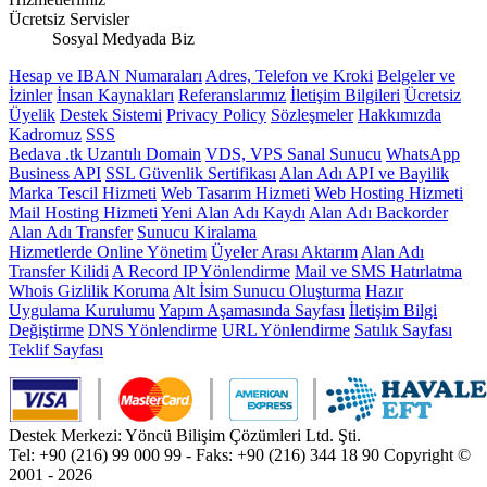
Ücretsiz Servisler
Sosyal Medyada Biz
Hesap ve IBAN Numaraları
Adres, Telefon ve Kroki
Belgeler ve
İzinler
İnsan Kaynakları
Referanslarımız
İletişim Bilgileri
Ücretsiz
Üyelik
Destek Sistemi
Privacy Policy
Sözleşmeler
Hakkımızda
Kadromuz
SSS
Bedava .tk Uzantılı Domain
VDS, VPS Sanal Sunucu
WhatsApp
Business API
SSL Güvenlik Sertifikası
Alan Adı API ve Bayilik
Marka Tescil Hizmeti
Web Tasarım Hizmeti
Web Hosting Hizmeti
Mail Hosting Hizmeti
Yeni Alan Adı Kaydı
Alan Adı Backorder
Alan Adı Transfer
Sunucu Kiralama
Hizmetlerde Online Yönetim
Üyeler Arası Aktarım
Alan Adı
Transfer Kilidi
A Record IP Yönlendirme
Mail ve SMS Hatırlatma
Whois Gizlilik Koruma
Alt İsim Sunucu Oluşturma
Hazır
Uygulama Kurulumu
Yapım Aşamasında Sayfası
İletişim Bilgi
Değiştirme
DNS Yönlendirme
URL Yönlendirme
Satılık Sayfası
Teklif Sayfası
Destek Merkezi: Yöncü Bilişim Çözümleri Ltd. Şti.
Tel: +90 (216) 99 000 99 - Faks: +90 (216) 344 18 90
Copyright ©
2001 - 2026