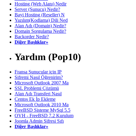
Hosting (Web Alanı) Nedir
Server (Sunucu) Nedir?
Bayi Hosting (Reseller) N
Yazılım(Kodlama) Dili Ned
Alan Adı (Domain) Nedir?
Domain Sorgulama Nedir?
Backorder Nedir?
Diğer Başlıklar»
Yardım (Pop10)
Fransa Sunucular için IP
Şifremi Nasıl Öğrenirim?
Microsoft Outlook 2007 Ma
SSL Problemi Çözümü
Alan Adı Transferi Nasıl
Centos Ek İp Ekleme
Microsoft Outlook 2010 Ma
FreeBSD Sisteme MySql 5.5
OVH - FreeBSD 7.2 Kurulum
Joomla Admin Şifresi Sıfı
Diğer Başlıklar»