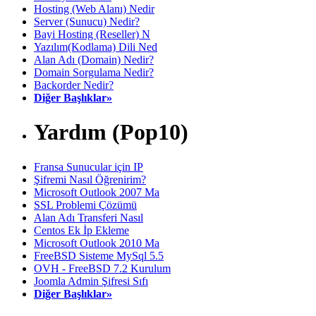
Hosting (Web Alanı) Nedir
Server (Sunucu) Nedir?
Bayi Hosting (Reseller) N
Yazılım(Kodlama) Dili Ned
Alan Adı (Domain) Nedir?
Domain Sorgulama Nedir?
Backorder Nedir?
Diğer Başlıklar»
Yardım (Pop10)
Fransa Sunucular için IP
Şifremi Nasıl Öğrenirim?
Microsoft Outlook 2007 Ma
SSL Problemi Çözümü
Alan Adı Transferi Nasıl
Centos Ek İp Ekleme
Microsoft Outlook 2010 Ma
FreeBSD Sisteme MySql 5.5
OVH - FreeBSD 7.2 Kurulum
Joomla Admin Şifresi Sıfı
Diğer Başlıklar»