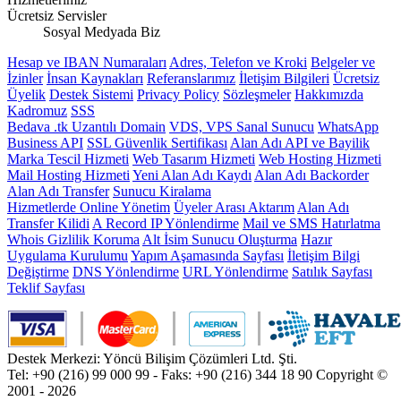
Ücretsiz Servisler
Sosyal Medyada Biz
Hesap ve IBAN Numaraları
Adres, Telefon ve Kroki
Belgeler ve
İzinler
İnsan Kaynakları
Referanslarımız
İletişim Bilgileri
Ücretsiz
Üyelik
Destek Sistemi
Privacy Policy
Sözleşmeler
Hakkımızda
Kadromuz
SSS
Bedava .tk Uzantılı Domain
VDS, VPS Sanal Sunucu
WhatsApp
Business API
SSL Güvenlik Sertifikası
Alan Adı API ve Bayilik
Marka Tescil Hizmeti
Web Tasarım Hizmeti
Web Hosting Hizmeti
Mail Hosting Hizmeti
Yeni Alan Adı Kaydı
Alan Adı Backorder
Alan Adı Transfer
Sunucu Kiralama
Hizmetlerde Online Yönetim
Üyeler Arası Aktarım
Alan Adı
Transfer Kilidi
A Record IP Yönlendirme
Mail ve SMS Hatırlatma
Whois Gizlilik Koruma
Alt İsim Sunucu Oluşturma
Hazır
Uygulama Kurulumu
Yapım Aşamasında Sayfası
İletişim Bilgi
Değiştirme
DNS Yönlendirme
URL Yönlendirme
Satılık Sayfası
Teklif Sayfası
Destek Merkezi: Yöncü Bilişim Çözümleri Ltd. Şti.
Tel: +90 (216) 99 000 99 - Faks: +90 (216) 344 18 90
Copyright ©
2001 - 2026