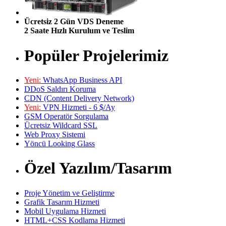
Ücretsiz 2 Gün VDS Deneme
2 Saate Hızlı Kurulum ve Teslim
Popüler Projelerimiz
Yeni:
WhatsApp Business API
DDoS Saldırı Koruma
CDN (Content Delivery Network)
Yeni:
VPN Hizmeti - 6 $/Ay
GSM Operatör Sorgulama
Ücretsiz Wildcard SSL
Web Proxy Sistemi
Yöncü Looking Glass
Özel Yazılım/Tasarım
Proje Yönetim ve Geliştirme
Grafik Tasarım Hizmeti
Mobil Uygulama Hizmeti
HTML+CSS Kodlama Hizmeti