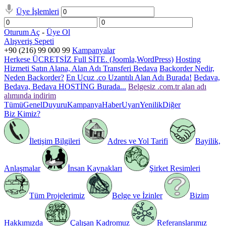
Üye İşlemleri
Oturum Aç
-
Üye Ol
Alışveriş Sepeti
+90 (216) 99 000 99
Kampanyalar
Herkese ÜCRETSİZ Full SİTE. (Joomla,WordPress)
Hosting
Hizmeti Satın Alana, Alan Adı Transferi Bedava
Backorder Nedir,
Neden Backorder?
En Ucuz .co Uzantılı Alan Adı Burada!
Bedava,
Bedava, Bedava HOSTİNG Burada...
Belgesiz .com.tr alan adı
alımında indirim
Tümü
Genel
Duyuru
Kampanya
Haber
Uyarı
Yenilik
Diğer
Biz Kimiz?
İletişim Bilgileri
Adres ve Yol Tarifi
Bayilik,
Anlaşmalar
İnsan Kaynakları
Şirket Resimleri
Tüm Projelerimiz
Belge ve İzinler
Bizim
Hakkımızda
Çalışan Kadromuz
Referanslarımız