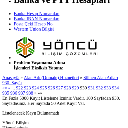
Banka Hesap Numaraları
Banka IBAN Numaraları
Posta Çeki Hesap No
Western Union Bilgisi
Problem Yaşamama Adına
İşlemleri Eksiksiz Yapınız
Anasayfa
»
Alan Adı (Domain) Hizmetleri
»
Silinen Alan Adları
930. Sayfa
««
«
...
922
923
924
925
926
927
928
929
930
931
932
933
934
935
936
937
938
»
»»
En Fazla 5000 Kayıt Listeleme İzniniz Vardır. 100 Sayfadan 930.
Sayfadasınız. Her Sayfada 50 Adet Kayıt Var.
Listelenecek Kayıt Bulunamadı
Yöncü Bilişim
Hizmetlerimiz