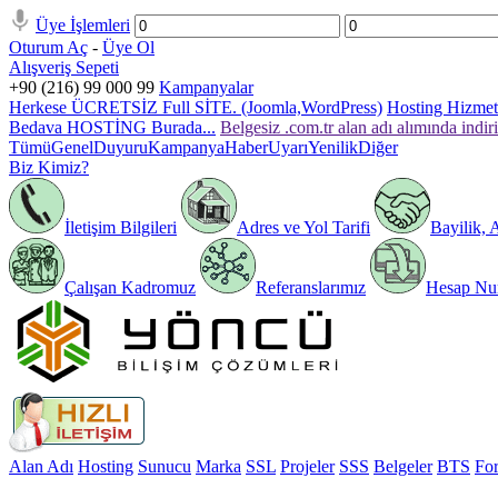
Üye İşlemleri
Oturum Aç
-
Üye Ol
Alışveriş Sepeti
+90 (216) 99 000 99
Kampanyalar
Herkese ÜCRETSİZ Full SİTE. (Joomla,WordPress)
Hosting Hizmeti
Bedava HOSTİNG Burada...
Belgesiz .com.tr alan adı alımında indir
Tümü
Genel
Duyuru
Kampanya
Haber
Uyarı
Yenilik
Diğer
Biz Kimiz?
İletişim Bilgileri
Adres ve Yol Tarifi
Bayilik, 
Çalışan Kadromuz
Referanslarımız
Hesap Num
Alan Adı
Hosting
Sunucu
Marka
SSL
Projeler
SSS
Belgeler
BTS
Fo