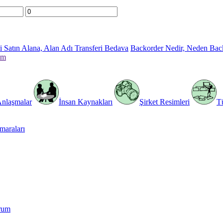
 Satın Alana, Alan Adı Transferi Bedava
Backorder Nedir, Neden Bac
im
Anlaşmalar
İnsan Kaynakları
Şirket Resimleri
T
araları
rum