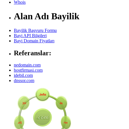
Whois
Alan Adı Bayilik
Bayilik Başvuru Formu
Bayi API Bilgileri
Bayi Domain Fiyatları
Referanslar:
nedomain.com
hostfirmasi.com
idebil.com
dnssor.com