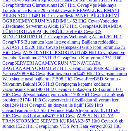
Cevap
Yardımcı Olurmusunuz
1207 Hit
1 Cevap
Vps Makinaya
Transformice Kurma
2955 Hit
2 Cevap
FİREWALL KURMAYI
BILEN ACILL
1481 Hit
1 Cevap
Plesk PANEL BİLGİLERİMİ
ÖĞRENEMİYORUM YARDIM!!
1452 Hit
2 Cevap
Yoncüden
2.Dedicated Serverimizi Aldik.
1672 Hit
1 Cevap
MAKİNAMDA
TÜM PORTLAR AÇIK DEĞİL
1369 Hit
3 Cevap
CS
SUNUCUSU
1631 Hit
1 Cevap
Vps Webhosting Acımı
1262 Hit
1
Cevap
VPS Bu sunucu kara listeye alınmış​​.Bağlantı reddedildi.
HATASI !!!!
5226 Hit
2 Cevap
Teamspeak3 Grub İcon Sorunu
5275
Hit
2 Cevap
VPS 10 ADET İP SORUNU
1748 Hit
1 Cevap
Zend ve
Ioncube Kurulumu
2135 Hit
3 Cevap
Oyun Kuruyorum
1351 Hit
0
Cevap
SERVERİ AÇAMIYORUM VE NAVICATA
BAĞLANAMIYORUM
1547 Hit
1 Cevap
Linux Plesk 9.5 Türkçe
Yaması
2308 Hit
4 Cevap
Bartinweb.com
1445 Hit
2 Cevap
sunucumu
Web siteme nasıl bağlarım ?
1508 Hit
3 Cevap
FreeBSD Sorunu -
Yalvarırım Bakın!
1506 Hit
3 Cevap
açma kapama kodlarını
yazarmısınız tsnin
1900 Hit
2 Cevap
Fr Lokasyon TS3 sorunu
1601
Hit
3 Cevap
Mysql hatası uyumsuzluk
1706 Hit
1 Cevap
TeamSpeak
problemi 2
1744 Hit
8 Cevap
server.ini filezilladan siliyorum içeri
oku
1249 Hit
4 Cevap
ts3 ini dosyası ile ilgili?
1609 Hit
3
Cevap
TeamSpeak 3 Start Verince Hata Alıyorum ACİL !!!
1526
Hit
3 Cevap
ts3 bot atma
6497 Hit
1 Cevap
VPS SUNUCUYA
TRANSFORMİCE SERVER KURMAK
3457 Hit
0 Cevap
16 gb
sunucu
1522 Hit
1 Cevap
Linux VDS Port Hata Veriyor
2053 Hit
3