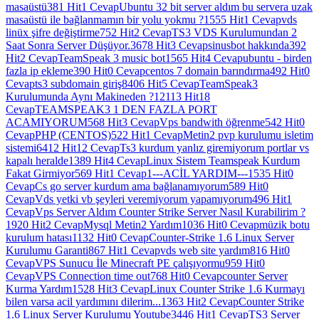
masaüstü
381 Hit
1 Cevap
Ubuntu 32 bit server aldım bu servera uzak
masaüstü ile bağlanmamın bir yolu yokmu ?
1555 Hit
1 Cevap
vds
linüx şifre değiştirme
752 Hit
2 Cevap
TS3 VDS Kurulumundan 2
Saat Sonra Server Düşüyor.
3678 Hit
3 Cevap
sinusbot hakkında
392
Hit
2 Cevap
TeamSpeak 3 music bot
1565 Hit
4 Cevap
ubuntu - birden
fazla ip ekleme
390 Hit
0 Cevap
centos 7 domain barındırma
492 Hit
0
Cevap
ts3 subdomain giriş
8406 Hit
5 Cevap
TeamSpeak3
Kurulumunda Aynı Makineden ?
12113 Hit
18
Cevap
TEAMSPEAK3 1 DEN FAZLA PORT
ACAMIYORUM
568 Hit
3 Cevap
Vps bandwith öğrenme
542 Hit
0
Cevap
PHP (CENTOS)
522 Hit
1 Cevap
Metin2 pvp kurulumu isletim
sistemi
6412 Hit
12 Cevap
Ts3 kurdum yanlız giremiyorum portlar vs
kapalı heralde
1389 Hit
4 Cevap
Linux Sistem Teamspeak Kurdum
Fakat Girmiyor
569 Hit
1 Cevap
1---ACİL YARDIM---1
535 Hit
0
Cevap
Cs go server kurdum ama bağlanamıyorum
589 Hit
0
Cevap
Vds yetki vb şeyleri veremiyorum yapamıyorum
496 Hit
1
Cevap
Vps Server Aldım Counter Strike Server Nasıl Kurabilirim ?
1920 Hit
2 Cevap
Mysql Metin2 Yardım
1036 Hit
0 Cevap
müzik botu
kurulum hatası
1132 Hit
0 Cevap
Counter-Strike 1.6 Linux Server
Kurulumu Garanti
867 Hit
1 Cevap
vds web site yardım
816 Hit
0
Cevap
VPS Sunucu İle Minecraft PE çalışıyormu
959 Hit
0
Cevap
VPS Connection time out
768 Hit
0 Cevap
counter Server
Kurma Yardım
1528 Hit
3 Cevap
Linux Counter Strike 1.6 Kurmayı
bilen varsa acil yardımını dilerim...
1363 Hit
2 Cevap
Counter Strike
1.6 Linux Server Kurulumu Youtube
3446 Hit
1 Cevap
TS3 Server