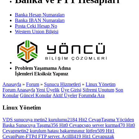
Banka Hesap Numaraları
Banka IBAN Numaraları
Posta Çeki Hesap No
Western Union Bilgisi
Problem Yaşamama Adına
İşlemleri Eksiksiz Yapınız
Anasayfa
»
Forum
»
Sunucu Hizmetleri
»
Linux Yönetim
Forum Anasayfa
Yeni Üyelik
Üye Girişi
Şifremi Unutum
Son
Konular
Güncel Konular
Aktif Üyeler
Forumda Ara
Linux Yönetim
VDS sunucuya metin2 kurulumu
2184 Hit
2 Cevap
Taşıma Yöcüden
Başka Sunucuya Taşıma
356 Hit
0 Cevap
csgo server kurma
470 Hit
0
Cevap
metin2 kurulum hatası bakarmısınız lütfen
509 Hit
1
Cevap
Pure-FTPd FTP server. Acillll
419 Hit
1 Cevap
uzak