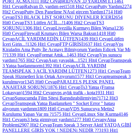
PORT AÇMA
3111 Hit
2 Cevap
RIDVAN .D YARDIM ET
1461
Hit
1 Cevap
Rıdvan D. yardım eet
1518 Hit
2 Cevap
Putty Yardım
2274
Hit
2 Cevap
Putty Den Panelime NAsıl gircem Yardım
1714 Hit
0
Cevap
TS3 BLACK LİST SORUNU DİYENLER İÇERİ
2654
Hit
0 Cevap
TS3 Lütfen ACİL...!
1406 Hit
2 Cevap
TS3
SORUNU
1306 Hit
1 Cevap
Livezilla Kurmayı Bilen Warsa
1236
Hit
0 Cevap
Firewall Krumayı Bilen Warsa Baksın
1418 Hit
0
Cevap
ACİL YARDIM EDİN LÜTFEN
1439 Hit
3 Cevap
Lütfen
İçeri Girin...!
1326 Hit
1 Cevap
FTP GİRİŞİ
1637 Hit
1 Cevap
Vps
Kiraladm Ama Putty İle Acmayı Bilmiyorum Yardım Edicek Var Mı
??
1339 Hit
1 Cevap
Format Attık...
1463 Hit
2 Cevap
Vps sunucu
yardım
1765 Hit
2 Cevap
Aşırı yavaşlık...
1521 Hit
4 Cevap
Teamspeak
3 Yatqa baglanmıorm
1392 Hit
1 Cevap
ACİL YARDIM
TEAMSPEAK 3 ACİL YARDIM LÜTFEN
1273 Hit
1 Cevap
Team
Speak Hizmetleri İçin Ortak Arıyorum
1577 Hit
3 Cevap
teamspeak 3
kurulmuyor
1345 Hit
0 Cevap
PARALELS PLESK PANEL
ANAHTAR SORUNU
1876 Hit
1 Cevap
Ts3 Yatqa (Fransa
Lokasyan)
1594 Hit
2 Cevap
vps aylık trafik - kota
1931 Hit
1
Cevap
Sunucumda Film Sitesi Barındırabilirmiyim?
1712 Hit
3
Cevap
Teamspeak Yatqa Baglanırken '' Socket Error '' hatası
alıyorum yardımm
1809 Hit
0 Cevap
VDS Sunucuya Metin2
Kurulumu Yapan Var mı ?
1575 Hit
1 Cevap
Linux Site Kurma
4146
Hit
1 Cevap
ts3 beta girmiyorr yardım
1277 Hit
0 Cevap
yAtqa
Problemi
2907 Hit
2 Cevap
Team Speak 3 Server Aktif YATQA GİBİ
PANELLERE GİRİŞ YOK ! NEDENi NEDİR ??
3193 Hit
1