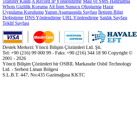
Transfer Kilidi
A Record IP Yönlendirme
Mail ve SMS Hatırlatma
Whois Gizlilik Koruma
Alt İsim Sunucu Oluşturma
Hazır
Uygulama Kurulumu
Yapım Aşamasında Sayfası
İletişim Bilgi
Değiştirme
DNS Yönlendirme
URL Yönlendirme
Satılık Sayfası
Teklif Sayfası
Destek Merkezi: Yöncü Bilişim Çözümleri Ltd. Şti.
Tel: +90 (216) 99 000 99 - Faks: +90 (216) 344 18 90
Copyright ©
2001 - 2026
Yöncü Bilişim Çözümleri bir OSBIL Markasıdır
Osbil Technology
Ltd. - Serbest Liman Bölgesi
S.L.B.T. 447, No:435 Gazimağusa KKTC