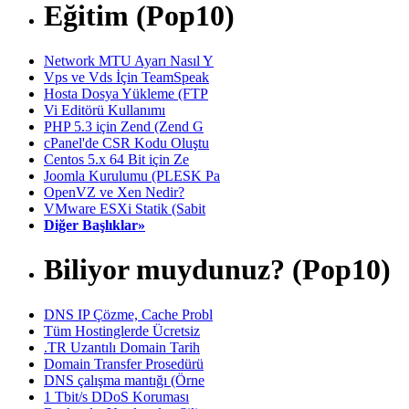
Eğitim (Pop10)
Network MTU Ayarı Nasıl Y
Vps ve Vds İçin TeamSpeak
Hosta Dosya Yükleme (FTP
Vi Editörü Kullanımı
PHP 5.3 için Zend (Zend G
cPanel'de CSR Kodu Oluştu
Centos 5.x 64 Bit için Ze
Joomla Kurulumu (PLESK Pa
OpenVZ ve Xen Nedir?
VMware ESXi Statik (Sabit
Diğer Başlıklar»
Biliyor muydunuz? (Pop10)
DNS IP Çözme, Cache Probl
Tüm Hostinglerde Ücretsiz
.TR Uzantılı Domain Tarih
Domain Transfer Prosedürü
DNS çalışma mantığı (Örne
1 Tbit/s DDoS Koruması