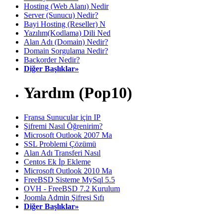
Hosting (Web Alanı) Nedir
Server (Sunucu) Nedir?
Bayi Hosting (Reseller) N
Yazılım(Kodlama) Dili Ned
Alan Adı (Domain) Nedir?
Domain Sorgulama Nedir?
Backorder Nedir?
Diğer Başlıklar»
Yardım (Pop10)
Fransa Sunucular için IP
Şifremi Nasıl Öğrenirim?
Microsoft Outlook 2007 Ma
SSL Problemi Çözümü
Alan Adı Transferi Nasıl
Centos Ek İp Ekleme
Microsoft Outlook 2010 Ma
FreeBSD Sisteme MySql 5.5
OVH - FreeBSD 7.2 Kurulum
Joomla Admin Şifresi Sıfı
Diğer Başlıklar»