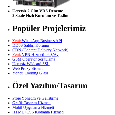
Ücretsiz 2 Gün VDS Deneme
2 Saate Hızlı Kurulum ve Teslim
Popüler Projelerimiz
Yeni:
WhatsApp Business API
DDoS Saldırı Koruma
CDN (Content Delivery Network)
Yeni:
VPN Hizmeti - 6 $/Ay
GSM Operatör Sorgulama
Ücretsiz Wildcard SSL
Web Proxy Sistemi
Yöncü Looking Glass
Özel Yazılım/Tasarım
Proje Yönetim ve Geliştirme
Grafik Tasarım Hizmeti
Mobil Uygulama Hizmeti
HTML+CSS Kodlama Hizmeti