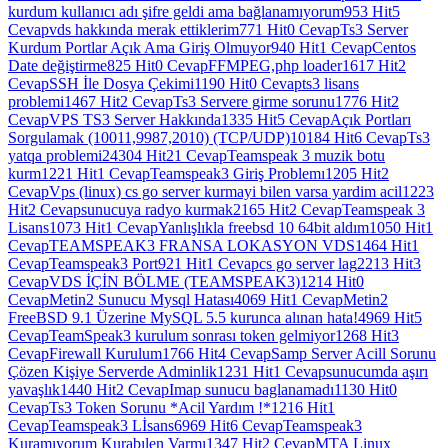
kurdum kullanıcı adı şifre geldi ama bağlanamıyorum
953 Hit
5
Cevap
vds hakkında merak ettiklerim
771 Hit
0 Cevap
Ts3 Server
Kurdum Portlar Açık Ama Giriş Olmuyor
940 Hit
1 Cevap
Centos
Date değiştirme
825 Hit
0 Cevap
FFMPEG,php loader
1617 Hit
2
Cevap
SSH İle Dosya Çekimi
1190 Hit
0 Cevap
ts3 lisans
problemi
1467 Hit
2 Cevap
Ts3 Servere girme sorunu
1776 Hit
2
Cevap
VPS TS3 Server Hakkında
1335 Hit
5 Cevap
Açık Portları
Sorgulamak (10011,9987,2010) (TCP/UDP)
10184 Hit
6 Cevap
Ts3
yatqa problemi
24304 Hit
21 Cevap
Teamspeak 3 muzik botu
kurm
1221 Hit
1 Cevap
Teamspeak3 Giriş Problemı
1205 Hit
2
Cevap
Vps (linux) cs go server kurmayi bilen varsa yardim acil
1223
Hit
2 Cevap
sunucuya radyo kurmak
2165 Hit
2 Cevap
Teamspeak 3
Lisans
1073 Hit
1 Cevap
Yanlışlıkla freebsd 10 64bit aldım
1050 Hit
1
Cevap
TEAMSPEAK3 FRANSA LOKASYON VDS
1464 Hit
1
Cevap
Teamspeak3 Port
921 Hit
1 Cevap
cs go server lag
2213 Hit
3
Cevap
VDS İÇİN BÖLME (TEAMSPEAK3)
1214 Hit
0
Cevap
Metin2 Sunucu Mysql Hatası
4069 Hit
1 Cevap
Metin2
FreeBSD 9.1 Üzerine MySQL 5.5 kurunca alınan hata!
4969 Hit
5
Cevap
TeamSpeak3 kurulum sonrası token gelmiyor
1268 Hit
3
Cevap
Firewall Kurulum
1766 Hit
4 Cevap
Samp Server Acill Sorunu
Çözen Kişiye Serverde Adminlik
1231 Hit
1 Cevap
sunucumda aşırı
yavaşlık
1440 Hit
2 Cevap
Imap sunucu baglanamadı
1130 Hit
0
Cevap
Ts3 Token Sorunu *Acil Yardım !*
1216 Hit
1
Cevap
Teamspeak3 Lİsans
6969 Hit
6 Cevap
Teamspeak3
Kuramıyorum Kurabılen Varmı
1347 Hit
2 Cevap
MTA Linux