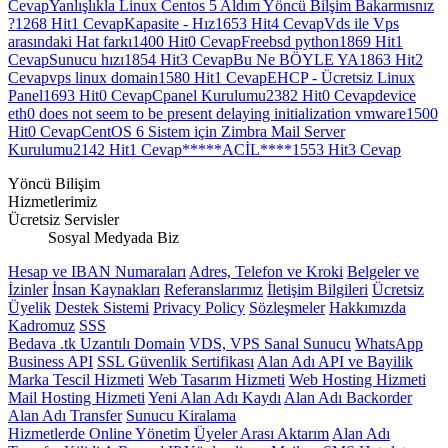
Cevap
Yanlışlıkla Linux Centos 5 Aldım Yöncü Bilşim Bakarmısnız
?
1268 Hit
1 Cevap
Kapasite - Hız
1653 Hit
4 Cevap
Vds ile Vps
arasındaki Hat farkı
1400 Hit
0 Cevap
Freebsd python
1869 Hit
1
Cevap
Sunucu hızı
1854 Hit
3 Cevap
Bu Ne BÖYLE YA
1863 Hit
2
Cevap
vps linux domain
1580 Hit
1 Cevap
EHCP - Ücretsiz Linux
Panel
1693 Hit
0 Cevap
Cpanel Kurulumu
2382 Hit
0 Cevap
device
eth0 does not seem to be present delaying initialization vmware
1500
Hit
0 Cevap
CentOS 6 Sistem için Zimbra Mail Server
Kurulumu
2142 Hit
1 Cevap
*****ACİL****
1553 Hit
3 Cevap
Yöncü Bilişim
Hizmetlerimiz
Ücretsiz Servisler
Sosyal Medyada Biz
Hesap ve IBAN Numaraları
Adres, Telefon ve Kroki
Belgeler ve
İzinler
İnsan Kaynakları
Referanslarımız
İletişim Bilgileri
Ücretsiz
Üyelik
Destek Sistemi
Privacy Policy
Sözleşmeler
Hakkımızda
Kadromuz
SSS
Bedava .tk Uzantılı Domain
VDS, VPS Sanal Sunucu
WhatsApp
Business API
SSL Güvenlik Sertifikası
Alan Adı API ve Bayilik
Marka Tescil Hizmeti
Web Tasarım Hizmeti
Web Hosting Hizmeti
Mail Hosting Hizmeti
Yeni Alan Adı Kaydı
Alan Adı Backorder
Alan Adı Transfer
Sunucu Kiralama
Hizmetlerde Online Yönetim
Üyeler Arası Aktarım
Alan Adı