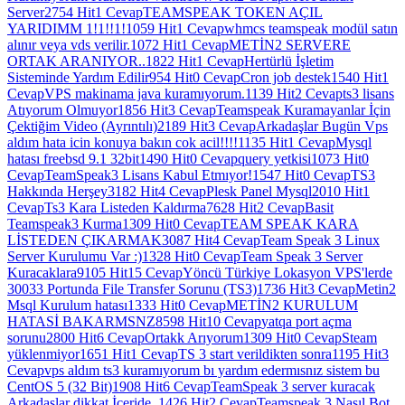
Server
2754 Hit
1 Cevap
TEAMSPEAK TOKEN AÇIL
YARIDIMM 1!1!!1!
1059 Hit
1 Cevap
whmcs teamspeak modül satın
alınır veya vds verilir.
1072 Hit
1 Cevap
METİN2 SERVERE
ORTAK ARANIYOR..
1822 Hit
1 Cevap
Hertürlü İşletim
Sisteminde Yardım Edilir
954 Hit
0 Cevap
Cron job destek
1540 Hit
1
Cevap
VPS makinama java kuramıyorum.
1139 Hit
2 Cevap
ts3 lisans
Atıyorum Olmuyor
1856 Hit
3 Cevap
Teamspeak Kuramayanlar İçin
Çektiğim Video (Ayrıntılı)
2189 Hit
3 Cevap
Arkadaşlar Bugün Vps
aldım hata icin konuya bakın cok acil!!!!
1135 Hit
1 Cevap
Mysql
hatası freebsd 9.1 32bit
1490 Hit
0 Cevap
query yetkisi
1073 Hit
0
Cevap
TeamSpeak3 Lisans Kabul Etmıyor!
1547 Hit
0 Cevap
TS3
Hakkında Herşey
3182 Hit
4 Cevap
Plesk Panel Mysql
2010 Hit
1
Cevap
Ts3 Kara Listeden Kaldırma
7628 Hit
2 Cevap
Basit
Teamspeak3 Kurma
1309 Hit
0 Cevap
TEAM SPEAK KARA
LİSTEDEN ÇIKARMAK
3087 Hit
4 Cevap
Team Speak 3 Linux
Server Kurulumu Var :)
1328 Hit
0 Cevap
Team Speak 3 Server
Kuracaklara
9105 Hit
15 Cevap
Yöncü Türkiye Lokasyon VPS'lerde
30033 Portunda File Transfer Sorunu (TS3)
1736 Hit
3 Cevap
Metin2
Msql Kurulum hatası
1333 Hit
0 Cevap
METİN2 KURULUM
HATASİ BAKARMSNZ
8598 Hit
10 Cevap
yatqa port açma
sorunu
2800 Hit
6 Cevap
Ortakk Arıyorum
1309 Hit
0 Cevap
Steam
yüklenmiyor
1651 Hit
1 Cevap
TS 3 start verildikten sonra
1195 Hit
3
Cevap
vps aldım ts3 kuramıyorum bı yardım edermısnız sistem bu
CentOS 5 (32 Bit)
1908 Hit
6 Cevap
TeamSpeak 3 server kuracak
Arkadaşlar dikkat İçeride .
1426 Hit
2 Cevap
Teamspeak 3 Nasıl Bot