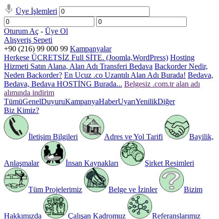
Üye İşlemleri
Oturum Aç
-
Üye Ol
Alışveriş Sepeti
+90 (216) 99 000 99
Kampanyalar
Herkese ÜCRETSİZ Full SİTE. (Joomla,WordPress)
Hosting
Hizmeti Satın Alana, Alan Adı Transferi Bedava
Backorder Nedir,
Neden Backorder?
En Ucuz .co Uzantılı Alan Adı Burada!
Bedava,
Bedava, Bedava HOSTİNG Burada...
Belgesiz .com.tr alan adı
alımında indirim
Tümü
Genel
Duyuru
Kampanya
Haber
Uyarı
Yenilik
Diğer
Biz Kimiz?
İletişim Bilgileri
Adres ve Yol Tarifi
Bayilik,
Anlaşmalar
İnsan Kaynakları
Şirket Resimleri
Tüm Projelerimiz
Belge ve İzinler
Bizim
Hakkımızda
Çalışan Kadromuz
Referanslarımız