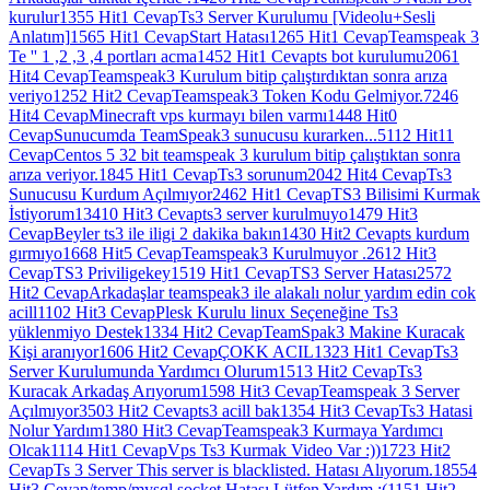
kurulur
1355 Hit
1 Cevap
Ts3 Server Kurulumu [Videolu+Sesli
Anlatım]
1565 Hit
1 Cevap
Start Hatası
1265 Hit
1 Cevap
Teamspeak 3
Te '' 1 ,2 ,3 ,4 portları acma
1452 Hit
1 Cevap
ts bot kurulumu
2061
Hit
4 Cevap
Teamspeak3 Kurulum bitip çalıştırdıktan sonra arıza
veriyo
1252 Hit
2 Cevap
Teamspeak3 Token Kodu Gelmiyor.
7246
Hit
4 Cevap
Minecraft vps kurmayı bilen varmı
1448 Hit
0
Cevap
Sunucumda TeamSpeak3 sunucusu kurarken...
5112 Hit
11
Cevap
Centos 5 32 bit teamspeak 3 kurulum bitip çalıştıktan sonra
arıza veriyor.
1845 Hit
1 Cevap
Ts3 sorunum
2042 Hit
4 Cevap
Ts3
Sunucusu Kurdum Açılmıyor
2462 Hit
1 Cevap
TS3 Bilisimi Kurmak
İstiyorum
13410 Hit
3 Cevap
ts3 server kurulmuyo
1479 Hit
3
Cevap
Beyler ts3 ile iligi 2 dakika bakın
1430 Hit
2 Cevap
ts kurdum
gırmıyo
1668 Hit
5 Cevap
Teamspeak3 Kurulmuyor .
2612 Hit
3
Cevap
TS3 Priviligekey
1519 Hit
1 Cevap
TS3 Server Hatası
2572
Hit
2 Cevap
Arkadaşlar teamspeak3 ile alakalı nolur yardım edin cok
acill
1102 Hit
3 Cevap
Plesk Kurulu linux Seçeneğine Ts3
yüklenmiyo Destek
1334 Hit
2 Cevap
TeamSpak3 Makine Kuracak
Kişi aranıyor
1606 Hit
2 Cevap
ÇOKK ACIL
1323 Hit
1 Cevap
Ts3
Server Kurulumunda Yardımcı Olurum
1513 Hit
2 Cevap
Ts3
Kuracak Arkadaş Arıyorum
1598 Hit
3 Cevap
Teamspeak 3 Server
Açılmıyor
3503 Hit
2 Cevap
ts3 acill bak
1354 Hit
3 Cevap
Ts3 Hatasi
Nolur Yardım
1380 Hit
3 Cevap
Teamspeak3 Kurmaya Yardımcı
Olcak
1114 Hit
1 Cevap
Vps Ts3 Kurmak Video Var :))
1723 Hit
2
Cevap
Ts 3 Server This server is blacklisted. Hatası Alıyorum.
18554
Hit
3 Cevap
/temp/mysql.socket Hatası Lütfen Yardım :(
1151 Hit
2