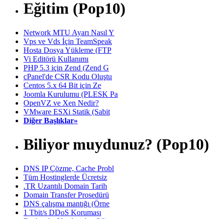
Eğitim (Pop10)
Network MTU Ayarı Nasıl Y
Vps ve Vds İçin TeamSpeak
Hosta Dosya Yükleme (FTP
Vi Editörü Kullanımı
PHP 5.3 için Zend (Zend G
cPanel'de CSR Kodu Oluştu
Centos 5.x 64 Bit için Ze
Joomla Kurulumu (PLESK Pa
OpenVZ ve Xen Nedir?
VMware ESXi Statik (Sabit
Diğer Başlıklar»
Biliyor muydunuz? (Pop10)
DNS IP Çözme, Cache Probl
Tüm Hostinglerde Ücretsiz
.TR Uzantılı Domain Tarih
Domain Transfer Prosedürü
DNS çalışma mantığı (Örne
1 Tbit/s DDoS Koruması