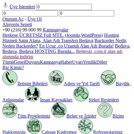
Üye İşlemleri
Oturum Aç
-
Üye Ol
Alışveriş Sepeti
+90 (216) 99 000 99
Kampanyalar
Herkese ÜCRETSİZ Full SİTE. (Joomla,WordPress)
Hosting
Hizmeti Satın Alana, Alan Adı Transferi Bedava
Backorder Nedir,
Neden Backorder?
En Ucuz .co Uzantılı Alan Adı Burada!
Bedava,
Bedava, Bedava HOSTİNG Burada...
Belgesiz .com.tr alan adı
alımında indirim
Tümü
Genel
Duyuru
Kampanya
Haber
Uyarı
Yenilik
Diğer
Biz Kimiz?
İletişim Bilgileri
Adres ve Yol Tarifi
Bayilik,
Anlaşmalar
İnsan Kaynakları
Şirket Resimleri
Tüm Projelerimiz
Belge ve İzinler
Bizim
Hakkımızda
Çalışan Kadromuz
Referanslarımız