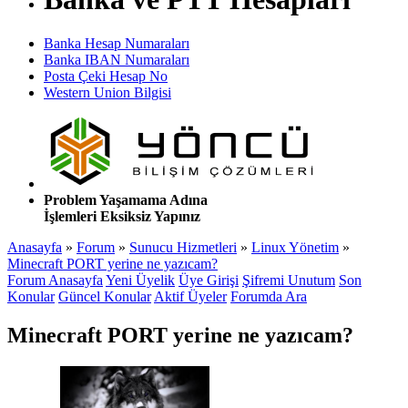
Banka Hesap Numaraları
Banka IBAN Numaraları
Posta Çeki Hesap No
Western Union Bilgisi
Problem Yaşamama Adına
İşlemleri Eksiksiz Yapınız
Anasayfa
»
Forum
»
Sunucu Hizmetleri
»
Linux Yönetim
»
Minecraft PORT yerine ne yazıcam?
Forum Anasayfa
Yeni Üyelik
Üye Girişi
Şifremi Unutum
Son
Konular
Güncel Konular
Aktif Üyeler
Forumda Ara
Minecraft PORT yerine ne yazıcam?