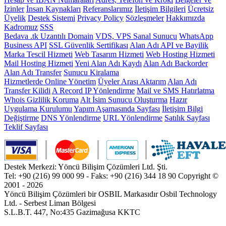
İzinler
İnsan Kaynakları
Referanslarımız
İletişim Bilgileri
Ücretsiz
Üyelik
Destek Sistemi
Privacy Policy
Sözleşmeler
Hakkımızda
Kadromuz
SSS
Bedava .tk Uzantılı Domain
VDS, VPS Sanal Sunucu
WhatsApp
Business API
SSL Güvenlik Sertifikası
Alan Adı API ve Bayilik
Marka Tescil Hizmeti
Web Tasarım Hizmeti
Web Hosting Hizmeti
Mail Hosting Hizmeti
Yeni Alan Adı Kaydı
Alan Adı Backorder
Alan Adı Transfer
Sunucu Kiralama
Hizmetlerde Online Yönetim
Üyeler Arası Aktarım
Alan Adı
Transfer Kilidi
A Record IP Yönlendirme
Mail ve SMS Hatırlatma
Whois Gizlilik Koruma
Alt İsim Sunucu Oluşturma
Hazır
Uygulama Kurulumu
Yapım Aşamasında Sayfası
İletişim Bilgi
Değiştirme
DNS Yönlendirme
URL Yönlendirme
Satılık Sayfası
Teklif Sayfası
Destek Merkezi: Yöncü Bilişim Çözümleri Ltd. Şti.
Tel: +90 (216) 99 000 99 - Faks: +90 (216) 344 18 90
Copyright ©
2001 - 2026
Yöncü Bilişim Çözümleri bir OSBIL Markasıdır
Osbil Technology
Ltd. - Serbest Liman Bölgesi
S.L.B.T. 447, No:435 Gazimağusa KKTC