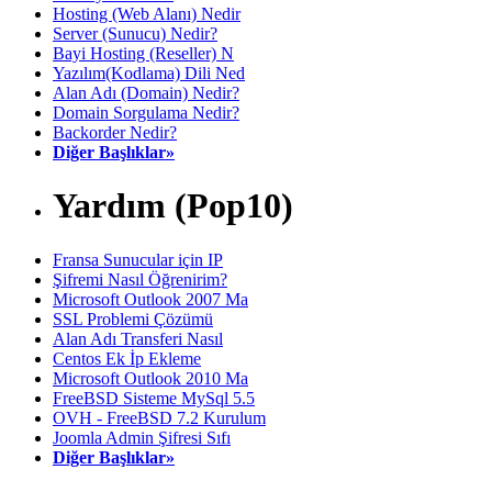
Hosting (Web Alanı) Nedir
Server (Sunucu) Nedir?
Bayi Hosting (Reseller) N
Yazılım(Kodlama) Dili Ned
Alan Adı (Domain) Nedir?
Domain Sorgulama Nedir?
Backorder Nedir?
Diğer Başlıklar»
Yardım (Pop10)
Fransa Sunucular için IP
Şifremi Nasıl Öğrenirim?
Microsoft Outlook 2007 Ma
SSL Problemi Çözümü
Alan Adı Transferi Nasıl
Centos Ek İp Ekleme
Microsoft Outlook 2010 Ma
FreeBSD Sisteme MySql 5.5
OVH - FreeBSD 7.2 Kurulum
Joomla Admin Şifresi Sıfı
Diğer Başlıklar»