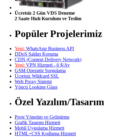
Ücretsiz 2 Gün VDS Deneme
2 Saate Hızlı Kurulum ve Teslim
Popüler Projelerimiz
Yeni:
WhatsApp Business API
DDoS Saldırı Koruma
CDN (Content Delivery Network)
Yeni:
VPN Hizmeti - 6 $/Ay
GSM Operatör Sorgulama
Ücretsiz Wildcard SSL
Web Proxy Sistemi
Yöncü Looking Glass
Özel Yazılım/Tasarım
Proje Yönetim ve Geliştirme
Grafik Tasarım Hizmeti
Mobil Uygulama Hizmeti
HTML+CSS Kodlama Hizmeti