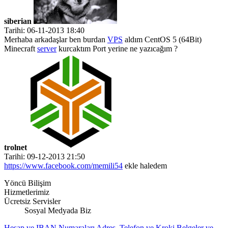
siberian
Tarihi: 06-11-2013 18:40
Merhaba arkadaşlar ben burdan
VPS
aldım CentOS 5 (64Bit)
Minecraft
server
kurcaktım Port yerine ne yazıcağım ?
trolnet
Tarihi: 09-12-2013 21:50
https://www.facebook.com/memili54
ekle haledem
Yöncü Bilişim
Hizmetlerimiz
Ücretsiz Servisler
Sosyal Medyada Biz
Hesap ve IBAN Numaraları
Adres, Telefon ve Kroki
Belgeler ve