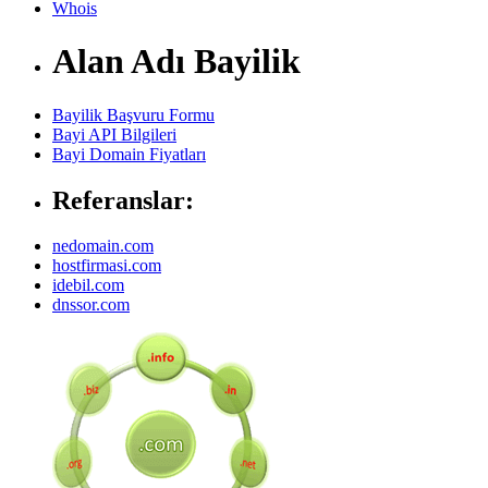
Whois
Alan Adı Bayilik
Bayilik Başvuru Formu
Bayi API Bilgileri
Bayi Domain Fiyatları
Referanslar:
nedomain.com
hostfirmasi.com
idebil.com
dnssor.com