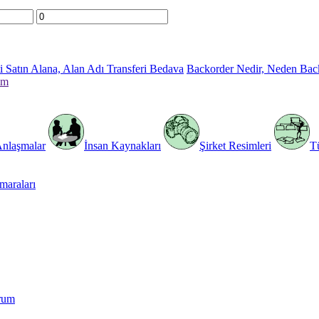
 Satın Alana, Alan Adı Transferi Bedava
Backorder Nedir, Neden Bac
im
Anlaşmalar
İnsan Kaynakları
Şirket Resimleri
T
araları
rum