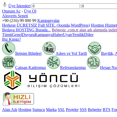
Üye İşlemleri
Oturum Aç
-
Üye Ol
Alışveriş Sepeti
+90 (216) 99 000 99
Kampanyalar
Herkese ÜCRETSİZ Full SİTE. (Joomla,WordPress)
Hosting Hizmeti
Bedava HOSTİNG Burada...
Belgesiz .com.tr alan adı alımında indir
Tümü
Genel
Duyuru
Kampanya
Haber
Uyarı
Yenilik
Diğer
Biz Kimiz?
İletişim Bilgileri
Adres ve Yol Tarifi
Bayilik, 
Çalışan Kadromuz
Referanslarımız
Hesap Num
Alan Adı
Hosting
Sunucu
Marka
SSL
Projeler
SSS
Belgeler
BTS
Fo