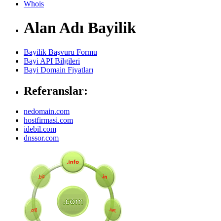
Whois
Alan Adı Bayilik
Bayilik Başvuru Formu
Bayi API Bilgileri
Bayi Domain Fiyatları
Referanslar:
nedomain.com
hostfirmasi.com
idebil.com
dnssor.com