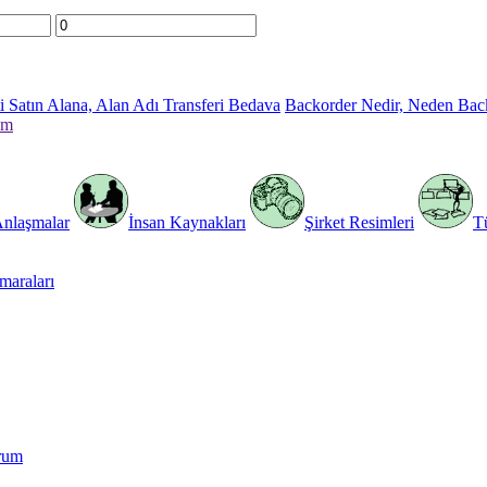
 Satın Alana, Alan Adı Transferi Bedava
Backorder Nedir, Neden Bac
im
Anlaşmalar
İnsan Kaynakları
Şirket Resimleri
T
araları
rum