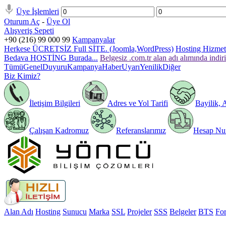
Üye İşlemleri
Oturum Aç
-
Üye Ol
Alışveriş Sepeti
+90 (216) 99 000 99
Kampanyalar
Herkese ÜCRETSİZ Full SİTE. (Joomla,WordPress)
Hosting Hizmeti
Bedava HOSTİNG Burada...
Belgesiz .com.tr alan adı alımında indir
Tümü
Genel
Duyuru
Kampanya
Haber
Uyarı
Yenilik
Diğer
Biz Kimiz?
İletişim Bilgileri
Adres ve Yol Tarifi
Bayilik, 
Çalışan Kadromuz
Referanslarımız
Hesap Num
Alan Adı
Hosting
Sunucu
Marka
SSL
Projeler
SSS
Belgeler
BTS
Fo