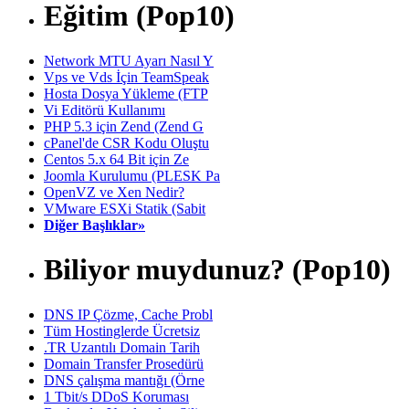
Eğitim (Pop10)
Network MTU Ayarı Nasıl Y
Vps ve Vds İçin TeamSpeak
Hosta Dosya Yükleme (FTP
Vi Editörü Kullanımı
PHP 5.3 için Zend (Zend G
cPanel'de CSR Kodu Oluştu
Centos 5.x 64 Bit için Ze
Joomla Kurulumu (PLESK Pa
OpenVZ ve Xen Nedir?
VMware ESXi Statik (Sabit
Diğer Başlıklar»
Biliyor muydunuz? (Pop10)
DNS IP Çözme, Cache Probl
Tüm Hostinglerde Ücretsiz
.TR Uzantılı Domain Tarih
Domain Transfer Prosedürü
DNS çalışma mantığı (Örne
1 Tbit/s DDoS Koruması