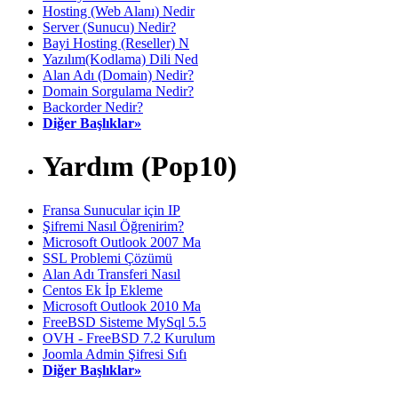
Hosting (Web Alanı) Nedir
Server (Sunucu) Nedir?
Bayi Hosting (Reseller) N
Yazılım(Kodlama) Dili Ned
Alan Adı (Domain) Nedir?
Domain Sorgulama Nedir?
Backorder Nedir?
Diğer Başlıklar»
Yardım (Pop10)
Fransa Sunucular için IP
Şifremi Nasıl Öğrenirim?
Microsoft Outlook 2007 Ma
SSL Problemi Çözümü
Alan Adı Transferi Nasıl
Centos Ek İp Ekleme
Microsoft Outlook 2010 Ma
FreeBSD Sisteme MySql 5.5
OVH - FreeBSD 7.2 Kurulum
Joomla Admin Şifresi Sıfı
Diğer Başlıklar»