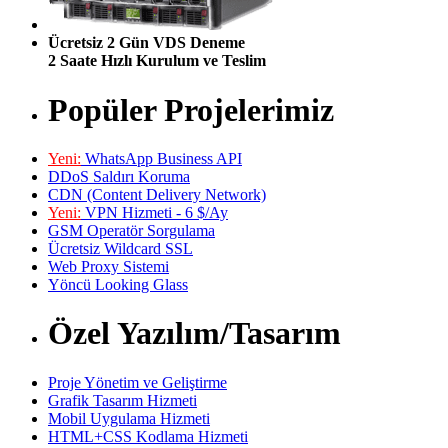
Ücretsiz 2 Gün VDS Deneme
2 Saate Hızlı Kurulum ve Teslim
Popüler Projelerimiz
Yeni:
WhatsApp Business API
DDoS Saldırı Koruma
CDN (Content Delivery Network)
Yeni:
VPN Hizmeti - 6 $/Ay
GSM Operatör Sorgulama
Ücretsiz Wildcard SSL
Web Proxy Sistemi
Yöncü Looking Glass
Özel Yazılım/Tasarım
Proje Yönetim ve Geliştirme
Grafik Tasarım Hizmeti
Mobil Uygulama Hizmeti
HTML+CSS Kodlama Hizmeti