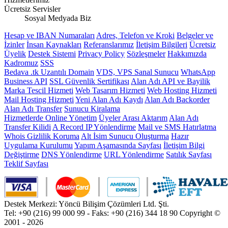
Ücretsiz Servisler
Sosyal Medyada Biz
Hesap ve IBAN Numaraları
Adres, Telefon ve Kroki
Belgeler ve
İzinler
İnsan Kaynakları
Referanslarımız
İletişim Bilgileri
Ücretsiz
Üyelik
Destek Sistemi
Privacy Policy
Sözleşmeler
Hakkımızda
Kadromuz
SSS
Bedava .tk Uzantılı Domain
VDS, VPS Sanal Sunucu
WhatsApp
Business API
SSL Güvenlik Sertifikası
Alan Adı API ve Bayilik
Marka Tescil Hizmeti
Web Tasarım Hizmeti
Web Hosting Hizmeti
Mail Hosting Hizmeti
Yeni Alan Adı Kaydı
Alan Adı Backorder
Alan Adı Transfer
Sunucu Kiralama
Hizmetlerde Online Yönetim
Üyeler Arası Aktarım
Alan Adı
Transfer Kilidi
A Record IP Yönlendirme
Mail ve SMS Hatırlatma
Whois Gizlilik Koruma
Alt İsim Sunucu Oluşturma
Hazır
Uygulama Kurulumu
Yapım Aşamasında Sayfası
İletişim Bilgi
Değiştirme
DNS Yönlendirme
URL Yönlendirme
Satılık Sayfası
Teklif Sayfası
Destek Merkezi: Yöncü Bilişim Çözümleri Ltd. Şti.
Tel: +90 (216) 99 000 99 - Faks: +90 (216) 344 18 90
Copyright ©
2001 - 2026