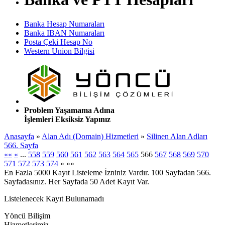
Banka Hesap Numaraları
Banka IBAN Numaraları
Posta Çeki Hesap No
Western Union Bilgisi
Problem Yaşamama Adına
İşlemleri Eksiksiz Yapınız
Anasayfa
»
Alan Adı (Domain) Hizmetleri
»
Silinen Alan Adları
566. Sayfa
««
«
...
558
559
560
561
562
563
564
565
566
567
568
569
570
571
572
573
574
»
»»
En Fazla 5000 Kayıt Listeleme İzniniz Vardır. 100 Sayfadan 566.
Sayfadasınız. Her Sayfada 50 Adet Kayıt Var.
Listelenecek Kayıt Bulunamadı
Yöncü Bilişim
Hizmetlerimiz