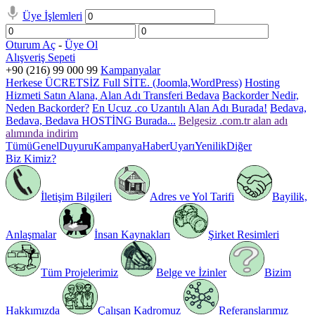
Üye İşlemleri
Oturum Aç
-
Üye Ol
Alışveriş Sepeti
+90 (216) 99 000 99
Kampanyalar
Herkese ÜCRETSİZ Full SİTE. (Joomla,WordPress)
Hosting
Hizmeti Satın Alana, Alan Adı Transferi Bedava
Backorder Nedir,
Neden Backorder?
En Ucuz .co Uzantılı Alan Adı Burada!
Bedava,
Bedava, Bedava HOSTİNG Burada...
Belgesiz .com.tr alan adı
alımında indirim
Tümü
Genel
Duyuru
Kampanya
Haber
Uyarı
Yenilik
Diğer
Biz Kimiz?
İletişim Bilgileri
Adres ve Yol Tarifi
Bayilik,
Anlaşmalar
İnsan Kaynakları
Şirket Resimleri
Tüm Projelerimiz
Belge ve İzinler
Bizim
Hakkımızda
Çalışan Kadromuz
Referanslarımız