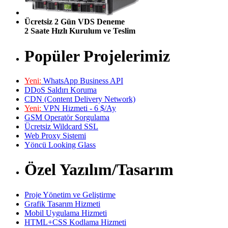
Ücretsiz 2 Gün VDS Deneme
2 Saate Hızlı Kurulum ve Teslim
Popüler Projelerimiz
Yeni:
WhatsApp Business API
DDoS Saldırı Koruma
CDN (Content Delivery Network)
Yeni:
VPN Hizmeti - 6 $/Ay
GSM Operatör Sorgulama
Ücretsiz Wildcard SSL
Web Proxy Sistemi
Yöncü Looking Glass
Özel Yazılım/Tasarım
Proje Yönetim ve Geliştirme
Grafik Tasarım Hizmeti
Mobil Uygulama Hizmeti
HTML+CSS Kodlama Hizmeti