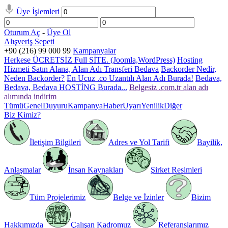
Üye İşlemleri
Oturum Aç
-
Üye Ol
Alışveriş Sepeti
+90 (216) 99 000 99
Kampanyalar
Herkese ÜCRETSİZ Full SİTE. (Joomla,WordPress)
Hosting
Hizmeti Satın Alana, Alan Adı Transferi Bedava
Backorder Nedir,
Neden Backorder?
En Ucuz .co Uzantılı Alan Adı Burada!
Bedava,
Bedava, Bedava HOSTİNG Burada...
Belgesiz .com.tr alan adı
alımında indirim
Tümü
Genel
Duyuru
Kampanya
Haber
Uyarı
Yenilik
Diğer
Biz Kimiz?
İletişim Bilgileri
Adres ve Yol Tarifi
Bayilik,
Anlaşmalar
İnsan Kaynakları
Şirket Resimleri
Tüm Projelerimiz
Belge ve İzinler
Bizim
Hakkımızda
Çalışan Kadromuz
Referanslarımız