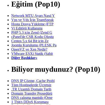
Eğitim (Pop10)
Network MTU Ayarı Nasıl Y
Vps ve Vds İçin TeamSpeak
Hosta Dosya Yükleme (FTP
Vi Editörü Kullanımı
PHP 5.3 için Zend (Zend G
cPanel'de CSR Kodu Oluştu
Centos 5.x 64 Bit için Ze
Joomla Kurulumu (PLESK Pa
OpenVZ ve Xen Nedir?
VMware ESXi Statik (Sabit
Diğer Başlıklar»
Biliyor muydunuz? (Pop10)
DNS IP Çözme, Cache Probl
Tüm Hostinglerde Ücretsiz
.TR Uzantılı Domain Tarih
Domain Transfer Prosedürü
DNS çalışma mantığı (Örne
1 Tbit/s DDoS Koruması