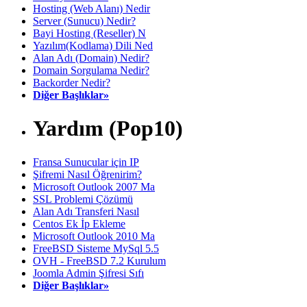
Hosting (Web Alanı) Nedir
Server (Sunucu) Nedir?
Bayi Hosting (Reseller) N
Yazılım(Kodlama) Dili Ned
Alan Adı (Domain) Nedir?
Domain Sorgulama Nedir?
Backorder Nedir?
Diğer Başlıklar»
Yardım (Pop10)
Fransa Sunucular için IP
Şifremi Nasıl Öğrenirim?
Microsoft Outlook 2007 Ma
SSL Problemi Çözümü
Alan Adı Transferi Nasıl
Centos Ek İp Ekleme
Microsoft Outlook 2010 Ma
FreeBSD Sisteme MySql 5.5
OVH - FreeBSD 7.2 Kurulum
Joomla Admin Şifresi Sıfı
Diğer Başlıklar»