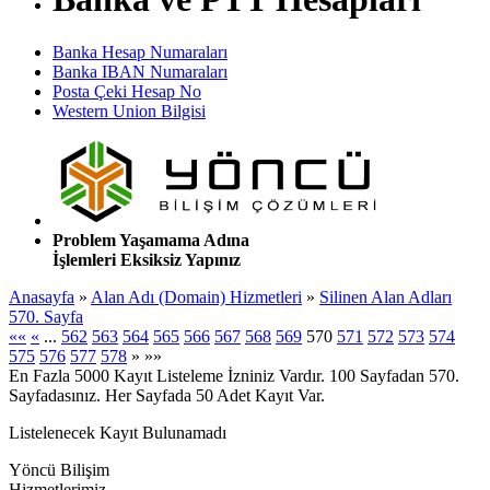
Banka Hesap Numaraları
Banka IBAN Numaraları
Posta Çeki Hesap No
Western Union Bilgisi
Problem Yaşamama Adına
İşlemleri Eksiksiz Yapınız
Anasayfa
»
Alan Adı (Domain) Hizmetleri
»
Silinen Alan Adları
570. Sayfa
««
«
...
562
563
564
565
566
567
568
569
570
571
572
573
574
575
576
577
578
»
»»
En Fazla 5000 Kayıt Listeleme İzniniz Vardır. 100 Sayfadan 570.
Sayfadasınız. Her Sayfada 50 Adet Kayıt Var.
Listelenecek Kayıt Bulunamadı
Yöncü Bilişim
Hizmetlerimiz