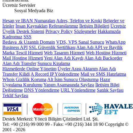
Ücretsiz Servisler
Sosyal Medyada Biz
Hesap ve IBAN Numaraları
Adres, Telefon ve Kroki
Belgeler ve
İzinler
İnsan Kaynakları
Referanslarımız
İletişim Bilgileri
Ücretsiz
Üyelik
Destek Sistemi
Privacy Policy
Sözleşmeler
Hakkımızda
Kadromuz
SSS
Bedava .tk Uzantılı Domain
VDS, VPS Sanal Sunucu
WhatsApp
Business API
SSL Güvenlik Sertifikası
Alan Adı API ve Bayilik
Marka Tescil Hizmeti
Web Tasarım Hizmeti
Web Hosting Hizmeti
Mail Hosting Hizmeti
Yeni Alan Adı Kaydı
Alan Adı Backorder
Alan Adı Transfer
Sunucu Kiralama
Hizmetlerde Online Yönetim
Üyeler Arası Aktarım
Alan Adı
Transfer Kilidi
A Record IP Yönlendirme
Mail ve SMS Hatırlatma
Whois Gizlilik Koruma
Alt İsim Sunucu Oluşturma
Hazır
Uygulama Kurulumu
Yapım Aşamasında Sayfası
İletişim Bilgi
Değiştirme
DNS Yönlendirme
URL Yönlendirme
Satılık Sayfası
Teklif Sayfası
Destek Merkezi: Yöncü Bilişim Çözümleri Ltd. Şti.
Tel: +90 (216) 99 000 99 - Faks: +90 (216) 344 18 90
Copyright ©
2001 - 2026