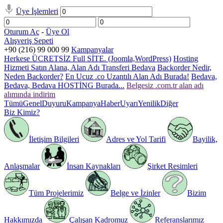
Üye İşlemleri
Oturum Aç
-
Üye Ol
Alışveriş Sepeti
+90 (216) 99 000 99
Kampanyalar
Herkese ÜCRETSİZ Full SİTE. (Joomla,WordPress)
Hosting
Hizmeti Satın Alana, Alan Adı Transferi Bedava
Backorder Nedir,
Neden Backorder?
En Ucuz .co Uzantılı Alan Adı Burada!
Bedava,
Bedava, Bedava HOSTİNG Burada...
Belgesiz .com.tr alan adı
alımında indirim
Tümü
Genel
Duyuru
Kampanya
Haber
Uyarı
Yenilik
Diğer
Biz Kimiz?
İletişim Bilgileri
Adres ve Yol Tarifi
Bayilik,
Anlaşmalar
İnsan Kaynakları
Şirket Resimleri
Tüm Projelerimiz
Belge ve İzinler
Bizim
Hakkımızda
Çalışan Kadromuz
Referanslarımız