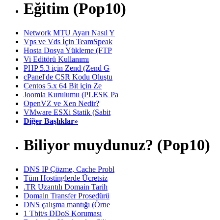
Eğitim (Pop10)
Network MTU Ayarı Nasıl Y
Vps ve Vds İçin TeamSpeak
Hosta Dosya Yükleme (FTP
Vi Editörü Kullanımı
PHP 5.3 için Zend (Zend G
cPanel'de CSR Kodu Oluştu
Centos 5.x 64 Bit için Ze
Joomla Kurulumu (PLESK Pa
OpenVZ ve Xen Nedir?
VMware ESXi Statik (Sabit
Diğer Başlıklar»
Biliyor muydunuz? (Pop10)
DNS IP Çözme, Cache Probl
Tüm Hostinglerde Ücretsiz
.TR Uzantılı Domain Tarih
Domain Transfer Prosedürü
DNS çalışma mantığı (Örne
1 Tbit/s DDoS Koruması