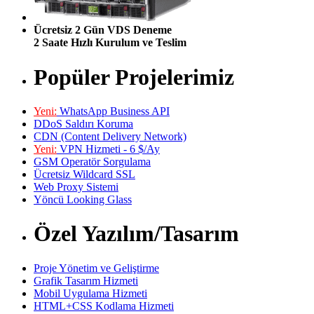
Ücretsiz 2 Gün VDS Deneme
2 Saate Hızlı Kurulum ve Teslim
Popüler Projelerimiz
Yeni:
WhatsApp Business API
DDoS Saldırı Koruma
CDN (Content Delivery Network)
Yeni:
VPN Hizmeti - 6 $/Ay
GSM Operatör Sorgulama
Ücretsiz Wildcard SSL
Web Proxy Sistemi
Yöncü Looking Glass
Özel Yazılım/Tasarım
Proje Yönetim ve Geliştirme
Grafik Tasarım Hizmeti
Mobil Uygulama Hizmeti
HTML+CSS Kodlama Hizmeti