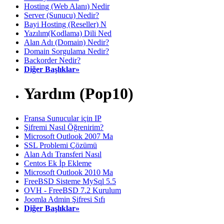
Hosting (Web Alanı) Nedir
Server (Sunucu) Nedir?
Bayi Hosting (Reseller) N
Yazılım(Kodlama) Dili Ned
Alan Adı (Domain) Nedir?
Domain Sorgulama Nedir?
Backorder Nedir?
Diğer Başlıklar»
Yardım (Pop10)
Fransa Sunucular için IP
Şifremi Nasıl Öğrenirim?
Microsoft Outlook 2007 Ma
SSL Problemi Çözümü
Alan Adı Transferi Nasıl
Centos Ek İp Ekleme
Microsoft Outlook 2010 Ma
FreeBSD Sisteme MySql 5.5
OVH - FreeBSD 7.2 Kurulum
Joomla Admin Şifresi Sıfı
Diğer Başlıklar»