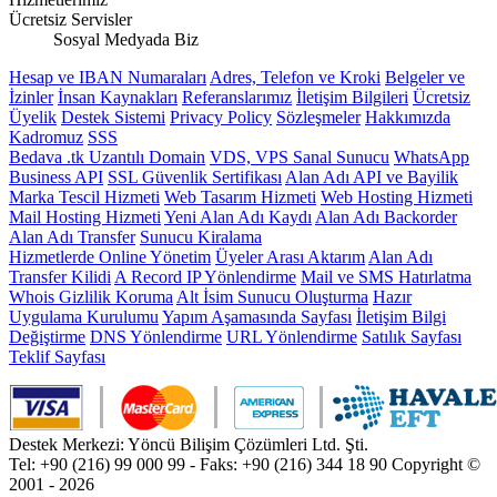
Ücretsiz Servisler
Sosyal Medyada Biz
Hesap ve IBAN Numaraları
Adres, Telefon ve Kroki
Belgeler ve
İzinler
İnsan Kaynakları
Referanslarımız
İletişim Bilgileri
Ücretsiz
Üyelik
Destek Sistemi
Privacy Policy
Sözleşmeler
Hakkımızda
Kadromuz
SSS
Bedava .tk Uzantılı Domain
VDS, VPS Sanal Sunucu
WhatsApp
Business API
SSL Güvenlik Sertifikası
Alan Adı API ve Bayilik
Marka Tescil Hizmeti
Web Tasarım Hizmeti
Web Hosting Hizmeti
Mail Hosting Hizmeti
Yeni Alan Adı Kaydı
Alan Adı Backorder
Alan Adı Transfer
Sunucu Kiralama
Hizmetlerde Online Yönetim
Üyeler Arası Aktarım
Alan Adı
Transfer Kilidi
A Record IP Yönlendirme
Mail ve SMS Hatırlatma
Whois Gizlilik Koruma
Alt İsim Sunucu Oluşturma
Hazır
Uygulama Kurulumu
Yapım Aşamasında Sayfası
İletişim Bilgi
Değiştirme
DNS Yönlendirme
URL Yönlendirme
Satılık Sayfası
Teklif Sayfası
Destek Merkezi: Yöncü Bilişim Çözümleri Ltd. Şti.
Tel: +90 (216) 99 000 99 - Faks: +90 (216) 344 18 90
Copyright ©
2001 - 2026