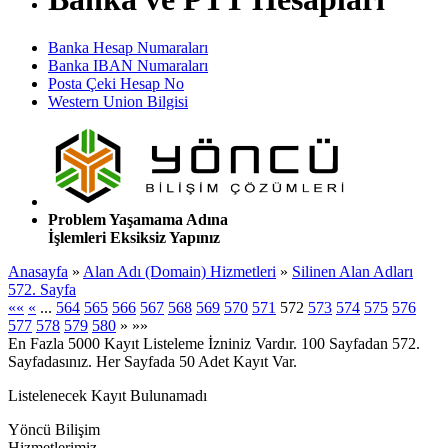
Banka Hesap Numaraları
Banka IBAN Numaraları
Posta Çeki Hesap No
Western Union Bilgisi
Problem Yaşamama Adına
İşlemleri Eksiksiz Yapınız
Anasayfa
»
Alan Adı (Domain) Hizmetleri
»
Silinen Alan Adları
572. Sayfa
««
«
...
564
565
566
567
568
569
570
571
572
573
574
575
576
577
578
579
580
»
»»
En Fazla 5000 Kayıt Listeleme İzniniz Vardır. 100 Sayfadan 572.
Sayfadasınız. Her Sayfada 50 Adet Kayıt Var.
Listelenecek Kayıt Bulunamadı
Yöncü Bilişim
Hizmetlerimiz