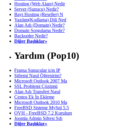
Hosting (Web Alanı) Nedir
Server (Sunucu) Nedir?
Bayi Hosting (Reseller) N
Yazılım(Kodlama) Dili Ned
Alan Adı (Domain) Nedir?
Domain Sorgulama Nedir?
Backorder Nedir?
Diğer Başlıklar»
Yardım (Pop10)
Fransa Sunucular için IP
Şifremi Nasıl Öğrenirim?
Microsoft Outlook 2007 Ma
SSL Problemi Çözümü
Alan Adı Transferi Nasıl
Centos Ek İp Ekleme
Microsoft Outlook 2010 Ma
FreeBSD Sisteme MySql 5.5
OVH - FreeBSD 7.2 Kurulum
Joomla Admin Şifresi Sıfı
Diğer Başlıklar»