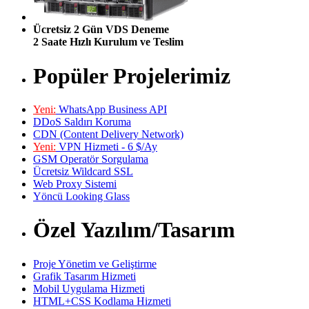
Ücretsiz 2 Gün VDS Deneme
2 Saate Hızlı Kurulum ve Teslim
Popüler Projelerimiz
Yeni:
WhatsApp Business API
DDoS Saldırı Koruma
CDN (Content Delivery Network)
Yeni:
VPN Hizmeti - 6 $/Ay
GSM Operatör Sorgulama
Ücretsiz Wildcard SSL
Web Proxy Sistemi
Yöncü Looking Glass
Özel Yazılım/Tasarım
Proje Yönetim ve Geliştirme
Grafik Tasarım Hizmeti
Mobil Uygulama Hizmeti
HTML+CSS Kodlama Hizmeti