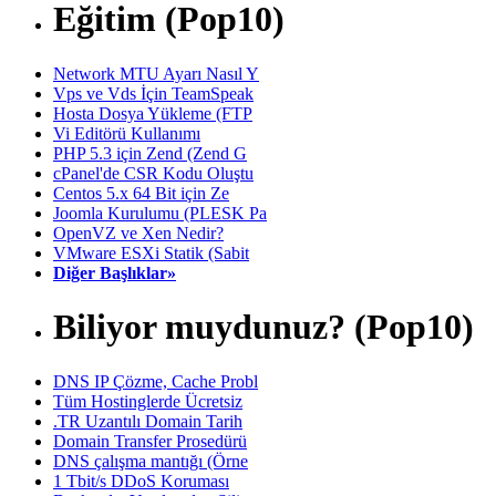
Eğitim (Pop10)
Network MTU Ayarı Nasıl Y
Vps ve Vds İçin TeamSpeak
Hosta Dosya Yükleme (FTP
Vi Editörü Kullanımı
PHP 5.3 için Zend (Zend G
cPanel'de CSR Kodu Oluştu
Centos 5.x 64 Bit için Ze
Joomla Kurulumu (PLESK Pa
OpenVZ ve Xen Nedir?
VMware ESXi Statik (Sabit
Diğer Başlıklar»
Biliyor muydunuz? (Pop10)
DNS IP Çözme, Cache Probl
Tüm Hostinglerde Ücretsiz
.TR Uzantılı Domain Tarih
Domain Transfer Prosedürü
DNS çalışma mantığı (Örne
1 Tbit/s DDoS Koruması