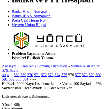
Banka Hesap Numaraları
Banka IBAN Numaraları
Posta Çeki Hesap No
Western Union Bilgisi
Problem Yaşamama Adına
İşlemleri Eksiksiz Yapınız
Anasayfa
»
Alan Adı (Domain) Hizmetleri
»
Silinen Alan Adları
576. Sayfa
««
«
...
568
569
570
571
572
573
574
575
576
577
578
579
580
581
582
583
584
»
»»
En Fazla 5000 Kayıt Listeleme İzniniz Vardır. 100 Sayfadan 576.
Sayfadasınız. Her Sayfada 50 Adet Kayıt Var.
Listelenecek Kayıt Bulunamadı
Yöncü Bilişim
Hizmetlerimiz