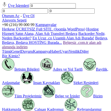
Üye İşlemleri
Oturum Aç
-
Üye Ol
Alışveriş Sepeti
+90 (216) 99 000 99
Kampanyalar
Herkese ÜCRETSİZ Full SİTE. (Joomla,WordPress)
Hosting
Hizmeti Satın Alana, Alan Adı Transferi Bedava
Backorder Nedir,
Neden Backorder?
En Ucuz .co Uzantılı Alan Adı Burada!
Bedava,
Bedava, Bedava HOSTİNG Burada...
Belgesiz .com.tr alan adı
alımında indirim
Tümü
Genel
Duyuru
Kampanya
Haber
Uyarı
Yenilik
Diğer
Biz Kimiz?
İletişim Bilgileri
Adres ve Yol Tarifi
Bayilik,
Anlaşmalar
İnsan Kaynakları
Şirket Resimleri
Tüm Projelerimiz
Belge ve İzinler
Bizim
Hakkımızda
Çalışan Kadromuz
Referanslarımız