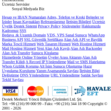
Ücretsiz Servisler
Sosyal Medyada Biz
Hesap ve IBAN Numaraları
Adres, Telefon ve Kroki
Belgeler ve
İzinler
İnsan Kaynakları
Referanslarımız
İletişim Bilgileri
Ücretsiz
Üyelik
Destek Sistemi
Privacy Policy
Sözleşmeler
Hakkımızda
Kadromuz
SSS
Bedava .tk Uzantılı Domain
VDS, VPS Sanal Sunucu
WhatsApp
Business API
SSL Güvenlik Sertifikası
Alan Adı API ve Bayilik
Marka Tescil Hizmeti
Web Tasarım Hizmeti
Web Hosting Hizmeti
Mail Hosting Hizmeti
Yeni Alan Adı Kaydı
Alan Adı Backorder
Alan Adı Transfer
Sunucu Kiralama
Hizmetlerde Online Yönetim
Üyeler Arası Aktarım
Alan Adı
Transfer Kilidi
A Record IP Yönlendirme
Mail ve SMS Hatırlatma
Whois Gizlilik Koruma
Alt İsim Sunucu Oluşturma
Hazır
Uygulama Kurulumu
Yapım Aşamasında Sayfası
İletişim Bilgi
Değiştirme
DNS Yönlendirme
URL Yönlendirme
Satılık Sayfası
Teklif Sayfası
Destek Merkezi: Yöncü Bilişim Çözümleri Ltd. Şti.
Tel: +90 (216) 99 000 99 - Faks: +90 (216) 344 18 90
Copyright ©
2001 - 2026