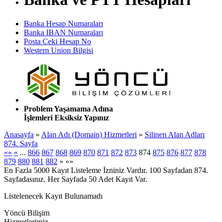
Banka Hesap Numaraları
Banka IBAN Numaraları
Posta Çeki Hesap No
Western Union Bilgisi
Problem Yaşamama Adına
İşlemleri Eksiksiz Yapınız
Anasayfa
»
Alan Adı (Domain) Hizmetleri
»
Silinen Alan Adları
874. Sayfa
««
«
...
866
867
868
869
870
871
872
873
874
875
876
877
878
879
880
881
882
»
»»
En Fazla 5000 Kayıt Listeleme İzniniz Vardır. 100 Sayfadan 874.
Sayfadasınız. Her Sayfada 50 Adet Kayıt Var.
Listelenecek Kayıt Bulunamadı
Yöncü Bilişim
Hizmetlerimiz