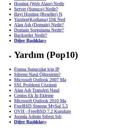
Hosting (Web Alanı) Nedir
Server (Sunucu) Nedir?
Bayi Hosting (Reseller) N
Yazılım(Kodlama) Dili Ned
Alan Adı (Domain) Nedir?
Domain Sorgulama Nedir?
Backorder Nedir?
Diğer Başlıklar»
Yardım (Pop10)
Fransa Sunucular için IP
Şifremi Nasıl Öğrenirim?
Microsoft Outlook 2007 Ma
SSL Problemi Çözümü
Alan Adı Transferi Nasıl
Centos Ek İp Ekleme
Microsoft Outlook 2010 Ma
FreeBSD Sisteme MySql 5.5
OVH - FreeBSD 7.2 Kurulum
Joomla Admin Şifresi Sıfı
Diğer Başlıklar»