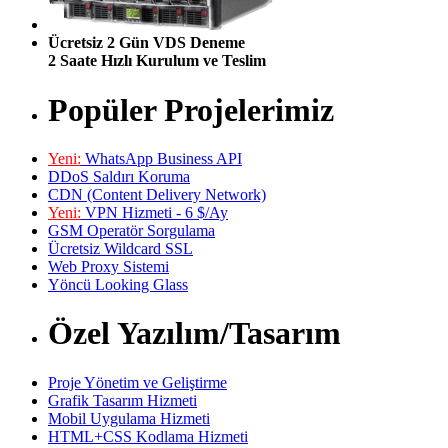
Ücretsiz 2 Gün VDS Deneme
2 Saate Hızlı Kurulum ve Teslim
Popüler Projelerimiz
Yeni:
WhatsApp Business API
DDoS Saldırı Koruma
CDN (Content Delivery Network)
Yeni:
VPN Hizmeti - 6 $/Ay
GSM Operatör Sorgulama
Ücretsiz Wildcard SSL
Web Proxy Sistemi
Yöncü Looking Glass
Özel Yazılım/Tasarım
Proje Yönetim ve Geliştirme
Grafik Tasarım Hizmeti
Mobil Uygulama Hizmeti
HTML+CSS Kodlama Hizmeti