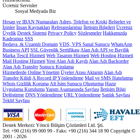
Ücretsiz Servisler
Sosyal Medyada Biz
Hesap ve IBAN Numaraları
Adres, Telefon ve Kroki
Belgeler ve
İzinler
İnsan Kaynakları
Referanslarımız
İletişim Bilgileri
Ücretsiz
Üyelik
Destek Sistemi
Privacy Policy
Sözleşmeler
Hakkımızda
Kadromuz
SSS
Bedava .tk Uzantılı Domain
VDS, VPS Sanal Sunucu
WhatsApp
Business API
SSL Güvenlik Sertifikası
Alan Adı API ve Bayilik
Marka Tescil Hizmeti
Web Tasarım Hizmeti
Web Hosting Hizmeti
Mail Hosting Hizmeti
Yeni Alan Adı Kaydı
Alan Adı Backorder
Alan Adı Transfer
Sunucu Kiralama
Hizmetlerde Online Yönetim
Üyeler Arası Aktarım
Alan Adı
Transfer Kilidi
A Record IP Yönlendirme
Mail ve SMS Hatırlatma
Whois Gizlilik Koruma
Alt İsim Sunucu Oluşturma
Hazır
Uygulama Kurulumu
Yapım Aşamasında Sayfası
İletişim Bilgi
Değiştirme
DNS Yönlendirme
URL Yönlendirme
Satılık Sayfası
Teklif Sayfası
Destek Merkezi: Yöncü Bilişim Çözümleri Ltd. Şti.
Tel: +90 (216) 99 000 99 - Faks: +90 (216) 344 18 90
Copyright ©
2001 - 2026