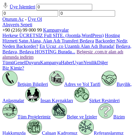
Üye İşlemleri
Oturum Aç
-
Üye Ol
Alışveriş Sepeti
+90 (216) 99 000 99
Kampanyalar
Herkese ÜCRETSİZ Full SİTE. (Joomla,WordPress)
Hosting
Hizmeti Satın Alana, Alan Adı Transferi Bedava
Backorder Nedir,
Neden Backorder?
En Ucuz .co Uzantılı Alan Adı Burada!
Bedava,
Bedava, Bedava HOSTİNG Burada...
Belgesiz .com.tr alan adı
alımında indirim
Tümü
Genel
Duyuru
Kampanya
Haber
Uyarı
Yenilik
Diğer
Biz Kimiz?
İletişim Bilgileri
Adres ve Yol Tarifi
Bayilik,
Anlaşmalar
İnsan Kaynakları
Şirket Resimleri
Tüm Projelerimiz
Belge ve İzinler
Bizim
Hakkımızda
Çalışan Kadromuz
Referanslarımız