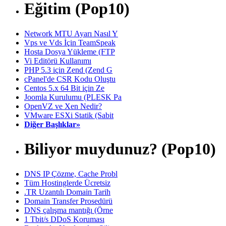
Eğitim (Pop10)
Network MTU Ayarı Nasıl Y
Vps ve Vds İçin TeamSpeak
Hosta Dosya Yükleme (FTP
Vi Editörü Kullanımı
PHP 5.3 için Zend (Zend G
cPanel'de CSR Kodu Oluştu
Centos 5.x 64 Bit için Ze
Joomla Kurulumu (PLESK Pa
OpenVZ ve Xen Nedir?
VMware ESXi Statik (Sabit
Diğer Başlıklar»
Biliyor muydunuz? (Pop10)
DNS IP Çözme, Cache Probl
Tüm Hostinglerde Ücretsiz
.TR Uzantılı Domain Tarih
Domain Transfer Prosedürü
DNS çalışma mantığı (Örne
1 Tbit/s DDoS Koruması