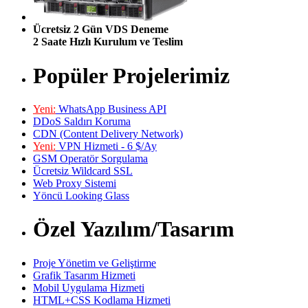
Ücretsiz 2 Gün VDS Deneme
2 Saate Hızlı Kurulum ve Teslim
Popüler Projelerimiz
Yeni:
WhatsApp Business API
DDoS Saldırı Koruma
CDN (Content Delivery Network)
Yeni:
VPN Hizmeti - 6 $/Ay
GSM Operatör Sorgulama
Ücretsiz Wildcard SSL
Web Proxy Sistemi
Yöncü Looking Glass
Özel Yazılım/Tasarım
Proje Yönetim ve Geliştirme
Grafik Tasarım Hizmeti
Mobil Uygulama Hizmeti
HTML+CSS Kodlama Hizmeti