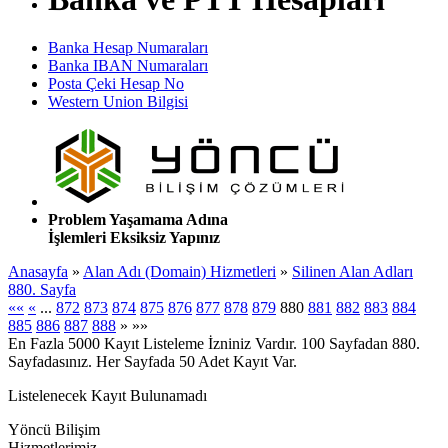
Banka Hesap Numaraları
Banka IBAN Numaraları
Posta Çeki Hesap No
Western Union Bilgisi
Problem Yaşamama Adına
İşlemleri Eksiksiz Yapınız
Anasayfa
»
Alan Adı (Domain) Hizmetleri
»
Silinen Alan Adları
880. Sayfa
««
«
...
872
873
874
875
876
877
878
879
880
881
882
883
884
885
886
887
888
»
»»
En Fazla 5000 Kayıt Listeleme İzniniz Vardır. 100 Sayfadan 880.
Sayfadasınız. Her Sayfada 50 Adet Kayıt Var.
Listelenecek Kayıt Bulunamadı
Yöncü Bilişim
Hizmetlerimiz