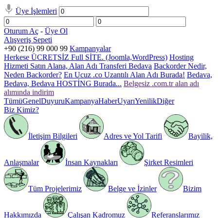
Üye İşlemleri
Oturum Aç
-
Üye Ol
Alışveriş Sepeti
+90 (216) 99 000 99
Kampanyalar
Herkese ÜCRETSİZ Full SİTE. (Joomla,WordPress)
Hosting
Hizmeti Satın Alana, Alan Adı Transferi Bedava
Backorder Nedir,
Neden Backorder?
En Ucuz .co Uzantılı Alan Adı Burada!
Bedava,
Bedava, Bedava HOSTİNG Burada...
Belgesiz .com.tr alan adı
alımında indirim
Tümü
Genel
Duyuru
Kampanya
Haber
Uyarı
Yenilik
Diğer
Biz Kimiz?
İletişim Bilgileri
Adres ve Yol Tarifi
Bayilik,
Anlaşmalar
İnsan Kaynakları
Şirket Resimleri
Tüm Projelerimiz
Belge ve İzinler
Bizim
Hakkımızda
Çalışan Kadromuz
Referanslarımız