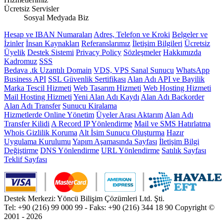
Ücretsiz Servisler
Sosyal Medyada Biz
Hesap ve IBAN Numaraları
Adres, Telefon ve Kroki
Belgeler ve
İzinler
İnsan Kaynakları
Referanslarımız
İletişim Bilgileri
Ücretsiz
Üyelik
Destek Sistemi
Privacy Policy
Sözleşmeler
Hakkımızda
Kadromuz
SSS
Bedava .tk Uzantılı Domain
VDS, VPS Sanal Sunucu
WhatsApp
Business API
SSL Güvenlik Sertifikası
Alan Adı API ve Bayilik
Marka Tescil Hizmeti
Web Tasarım Hizmeti
Web Hosting Hizmeti
Mail Hosting Hizmeti
Yeni Alan Adı Kaydı
Alan Adı Backorder
Alan Adı Transfer
Sunucu Kiralama
Hizmetlerde Online Yönetim
Üyeler Arası Aktarım
Alan Adı
Transfer Kilidi
A Record IP Yönlendirme
Mail ve SMS Hatırlatma
Whois Gizlilik Koruma
Alt İsim Sunucu Oluşturma
Hazır
Uygulama Kurulumu
Yapım Aşamasında Sayfası
İletişim Bilgi
Değiştirme
DNS Yönlendirme
URL Yönlendirme
Satılık Sayfası
Teklif Sayfası
Destek Merkezi: Yöncü Bilişim Çözümleri Ltd. Şti.
Tel: +90 (216) 99 000 99 - Faks: +90 (216) 344 18 90
Copyright ©
2001 - 2026