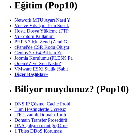
Eğitim (Pop10)
Network MTU Ayarı Nasıl Y
Vps ve Vds İçin TeamSpeak
Hosta Dosya Yükleme (FTP
Vi Editörü Kullanımı
PHP 5.3 için Zend (Zend G
cPanel'de CSR Kodu Oluştu
Centos 5.x 64 Bit için Ze
Joomla Kurulumu (PLESK Pa
OpenVZ ve Xen Nedir?
VMware ESXi Statik (Sabit
Diğer Başlıklar»
Biliyor muydunuz? (Pop10)
DNS IP Çözme, Cache Probl
Tüm Hostinglerde Ücretsiz
.TR Uzantılı Domain Tarih
Domain Transfer Prosedürü
DNS çalışma mantığı (Örne
1 Tbit/s DDoS Koruması