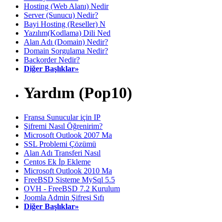
Hosting (Web Alanı) Nedir
Server (Sunucu) Nedir?
Bayi Hosting (Reseller) N
Yazılım(Kodlama) Dili Ned
Alan Adı (Domain) Nedir?
Domain Sorgulama Nedir?
Backorder Nedir?
Diğer Başlıklar»
Yardım (Pop10)
Fransa Sunucular için IP
Şifremi Nasıl Öğrenirim?
Microsoft Outlook 2007 Ma
SSL Problemi Çözümü
Alan Adı Transferi Nasıl
Centos Ek İp Ekleme
Microsoft Outlook 2010 Ma
FreeBSD Sisteme MySql 5.5
OVH - FreeBSD 7.2 Kurulum
Joomla Admin Şifresi Sıfı
Diğer Başlıklar»