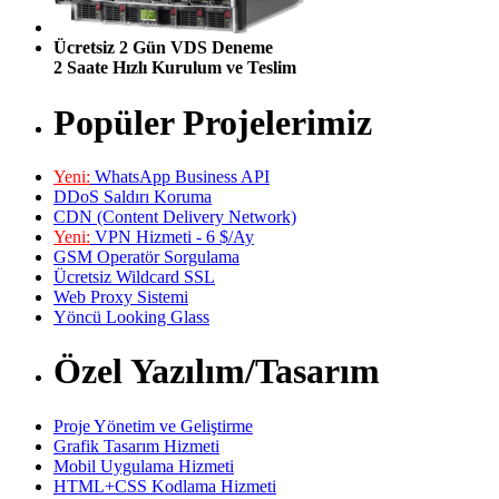
Ücretsiz 2 Gün VDS Deneme
2 Saate Hızlı Kurulum ve Teslim
Popüler Projelerimiz
Yeni:
WhatsApp Business API
DDoS Saldırı Koruma
CDN (Content Delivery Network)
Yeni:
VPN Hizmeti - 6 $/Ay
GSM Operatör Sorgulama
Ücretsiz Wildcard SSL
Web Proxy Sistemi
Yöncü Looking Glass
Özel Yazılım/Tasarım
Proje Yönetim ve Geliştirme
Grafik Tasarım Hizmeti
Mobil Uygulama Hizmeti
HTML+CSS Kodlama Hizmeti