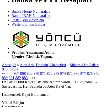
Banka Hesap Numaraları
Banka IBAN Numaraları
Posta Çeki Hesap No
Western Union Bilgisi
Problem Yaşamama Adına
İşlemleri Eksiksiz Yapınız
Anasayfa
»
Alan Adı (Domain) Hizmetleri
»
Silinen Alan Adları
875. Sayfa
««
«
...
867
868
869
870
871
872
873
874
875
876
877
878
879
880
881
882
883
»
»»
En Fazla 5000 Kayıt Listeleme İzniniz Vardır. 100 Sayfadan 875.
Sayfadasınız. Her Sayfada 50 Adet Kayıt Var.
Listelenecek Kayıt Bulunamadı
Yöncü Bilişim
Hizmetlerimiz