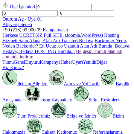
Üye İşlemleri
Oturum Aç
-
Üye Ol
Alışveriş Sepeti
+90 (216) 99 000 99
Kampanyalar
Herkese ÜCRETSİZ Full SİTE. (Joomla,WordPress)
Hosting
Hizmeti Satın Alana, Alan Adı Transferi Bedava
Backorder Nedir,
Neden Backorder?
En Ucuz .co Uzantılı Alan Adı Burada!
Bedava,
Bedava, Bedava HOSTİNG Burada...
Belgesiz .com.tr alan adı
alımında indirim
Tümü
Genel
Duyuru
Kampanya
Haber
Uyarı
Yenilik
Diğer
Biz Kimiz?
İletişim Bilgileri
Adres ve Yol Tarifi
Bayilik,
Anlaşmalar
İnsan Kaynakları
Şirket Resimleri
Tüm Projelerimiz
Belge ve İzinler
Bizim
Hakkımızda
Çalışan Kadromuz
Referanslarımız