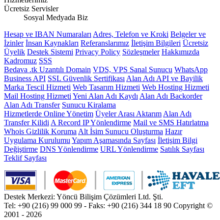
Ücretsiz Servisler
Sosyal Medyada Biz
Hesap ve IBAN Numaraları
Adres, Telefon ve Kroki
Belgeler ve
İzinler
İnsan Kaynakları
Referanslarımız
İletişim Bilgileri
Ücretsiz
Üyelik
Destek Sistemi
Privacy Policy
Sözleşmeler
Hakkımızda
Kadromuz
SSS
Bedava .tk Uzantılı Domain
VDS, VPS Sanal Sunucu
WhatsApp
Business API
SSL Güvenlik Sertifikası
Alan Adı API ve Bayilik
Marka Tescil Hizmeti
Web Tasarım Hizmeti
Web Hosting Hizmeti
Mail Hosting Hizmeti
Yeni Alan Adı Kaydı
Alan Adı Backorder
Alan Adı Transfer
Sunucu Kiralama
Hizmetlerde Online Yönetim
Üyeler Arası Aktarım
Alan Adı
Transfer Kilidi
A Record IP Yönlendirme
Mail ve SMS Hatırlatma
Whois Gizlilik Koruma
Alt İsim Sunucu Oluşturma
Hazır
Uygulama Kurulumu
Yapım Aşamasında Sayfası
İletişim Bilgi
Değiştirme
DNS Yönlendirme
URL Yönlendirme
Satılık Sayfası
Teklif Sayfası
Destek Merkezi: Yöncü Bilişim Çözümleri Ltd. Şti.
Tel: +90 (216) 99 000 99 - Faks: +90 (216) 344 18 90
Copyright ©
2001 - 2026