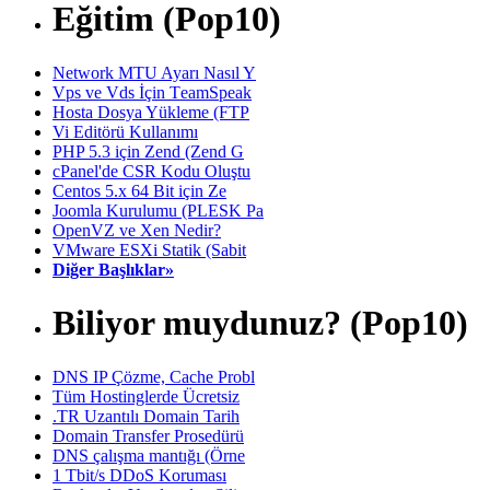
Eğitim (Pop10)
Network MTU Ayarı Nasıl Y
Vps ve Vds İçin TeamSpeak
Hosta Dosya Yükleme (FTP
Vi Editörü Kullanımı
PHP 5.3 için Zend (Zend G
cPanel'de CSR Kodu Oluştu
Centos 5.x 64 Bit için Ze
Joomla Kurulumu (PLESK Pa
OpenVZ ve Xen Nedir?
VMware ESXi Statik (Sabit
Diğer Başlıklar»
Biliyor muydunuz? (Pop10)
DNS IP Çözme, Cache Probl
Tüm Hostinglerde Ücretsiz
.TR Uzantılı Domain Tarih
Domain Transfer Prosedürü
DNS çalışma mantığı (Örne
1 Tbit/s DDoS Koruması