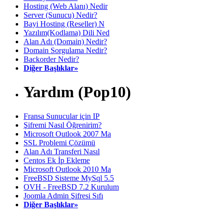
Hosting (Web Alanı) Nedir
Server (Sunucu) Nedir?
Bayi Hosting (Reseller) N
Yazılım(Kodlama) Dili Ned
Alan Adı (Domain) Nedir?
Domain Sorgulama Nedir?
Backorder Nedir?
Diğer Başlıklar»
Yardım (Pop10)
Fransa Sunucular için IP
Şifremi Nasıl Öğrenirim?
Microsoft Outlook 2007 Ma
SSL Problemi Çözümü
Alan Adı Transferi Nasıl
Centos Ek İp Ekleme
Microsoft Outlook 2010 Ma
FreeBSD Sisteme MySql 5.5
OVH - FreeBSD 7.2 Kurulum
Joomla Admin Şifresi Sıfı
Diğer Başlıklar»